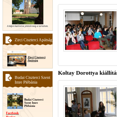
A képre kattintva jelenik meg a tartalom.
Zirci Ciszterci Apátság
Zirci Ciszterci
Apátság
Koltay Dorottya kiállítá
Budai Ciszterci Szent
Imre Plébánia
Budai Ciszterci
Szent Imre
Plébánia
Facebook
Honlap