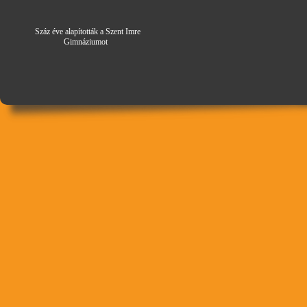
Száz éve alapították a Szent Imre
Gimná
zi
umot