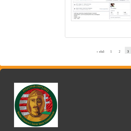
« első
1
2
3