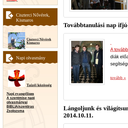
Ciszterci Nővérek,
Kismaros
Továbbtanulási nap ifjú
Ciszterci Nővérek
Kismaros
A tovább
diák elő
Napi olvasmány
segítség
tovább »
Taizéi közösség
Napi evangélium
A szentmise napi
olvasmányai
Lángoljunk és világítsu
BIBLIA/szentiras
Zsolozsma
2014.10.11.