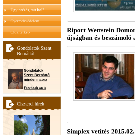
Ügyintézés, mit hol?
Gyermekvédelem
Riport Wettstein Domo
Oldaltérkép
újságban és beszámoló a
Gondolatok Szent
Bernáttól
Gondolatok
Szent Bernáttól
minden napra
Facebook-on is
Ciszterci hírek
Simplex vetítés 2015.02.