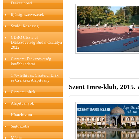
Diákszínpad
Ifjúsági szervezetek
Szülői Közösség
CDBO Ciszterci
Diákszövetség Budai Osztálya
2022
Ciszterci Diákszövetség
korábbi adatai
1 %- felhívás, Ciszterci Diák
és Cserkész Alapítvány
Szent Imre-klub, 2015. á
Ciszterci hírek
Alapítványok
Hírarchívum
Sajtószoba
Média