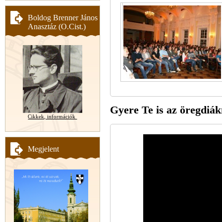
Boldog Brenner János
Anasztáz (O.Cist.)
Gyere Te is az öregdiá
Cikkek, információk
Megjelent