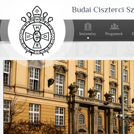
Budai Ciszterci 
Intézmény
Programok
E