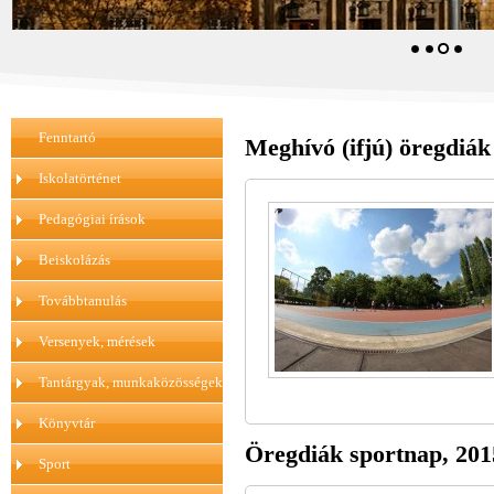
Fenntartó
Meghívó (ifjú) öregdiák
Iskolatörténet
Pedagógiai írások
Beiskolázás
Továbbtanulás
Versenyek, mérések
Tantárgyak, munkaközösségek
Könyvtár
Öregdiák sportnap, 2015
Sport