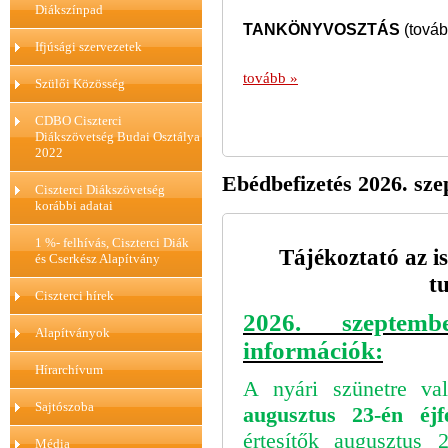
Diákszínpad
TANKÖNYVOSZTÁS
(továb
Ifjúsági szervezetek
tovább »
Szülői Közösség
CDBO Ciszterci
Diákszövetség Budai Osztálya
2022
Ebédbefizetés 2026. sz
Ciszterci Diákszövetség
korábbi adatai
1 %- felhívás, Ciszterci Diák
Tájékoztató az is
és Cserkész Alapítvány
t
Ciszterci hírek
2026. szeptem
Alapítványok
információk:
Hírarchívum
A nyári szünetre val
Sajtószoba
augusztus 23-én éjf
értesítők augusztus 
Média