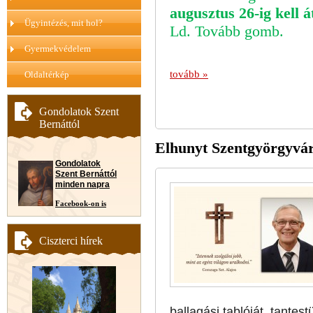
augusztus 26-ig kell á
Ügyintézés, mit hol?
Ld. Tovább gomb.
Gyermekvédelem
tovább »
Oldaltérkép
Gondolatok Szent
Bernáttól
Elhunyt Szentgyörgyvár
Gondolatok
Szent Bernáttól
minden napra
Facebook-on is
Ciszterci hírek
ballagási tablóját, tantest