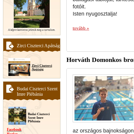
fotóit.
Isten nyugosztalja!
tovább »
A képre kattintva jelenik meg a tartalom.
Zirci Ciszterci Apátság
Horváth Domonkos bro
Zirci Ciszterci
Apátság
Budai Ciszterci Szent
Imre Plébánia
Budai Ciszterci
Szent Imre
Plébánia
Facebook
az országos bajnokságon
Honlap