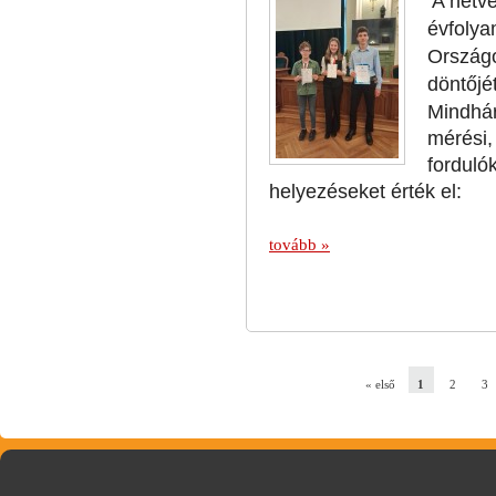
A hétv
évfoly
Ország
döntőjé
Mindhár
mérési,
forduló
helyezéseket érték el:
tovább »
« első
1
2
3