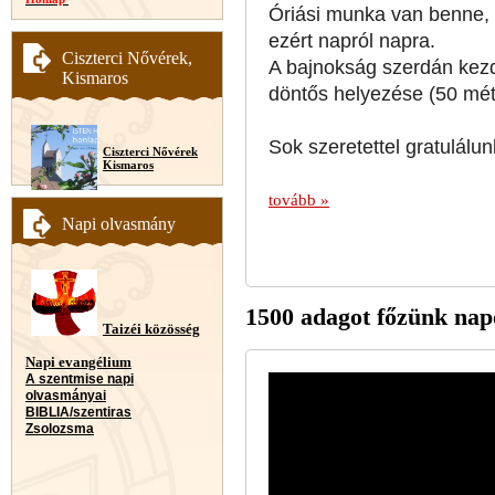
Óriási munka van benne, n
ezért napról napra.
Ciszterci Nővérek,
A bajnokság szerdán kezd
Kismaros
döntős helyezése (50 méte
Sok szeretettel gratulálu
Ciszterci Nővérek
Kismaros
tovább »
Napi olvasmány
1500 adagot főzünk napo
Taizéi közösség
Napi evangélium
A szentmise napi
olvasmányai
BIBLIA/szentiras
Zsolozsma