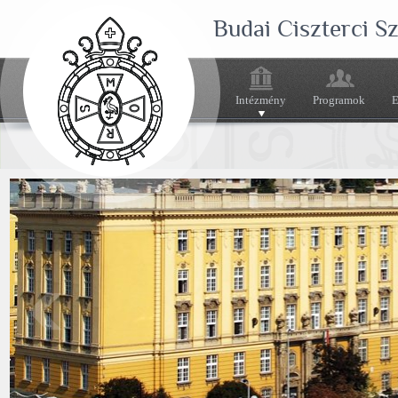
Budai Ciszterci 
Intézmény
Programok
E