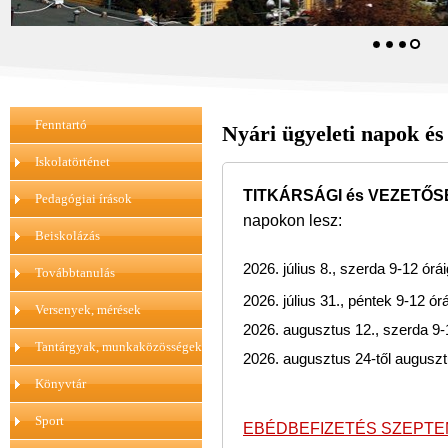
Fenntartó
Nyári ügyeleti napok és
Iskolatörténet
TITKÁRSÁGI és VEZETŐS
Pedagógiai írások
napokon lesz:
Beiskolázás
2026. július 8., szerda 9-12 órái
Továbbtanulás
2026. július 31., péntek 9-12 ór
Versenyek, mérések
2026. augusztus 12., szerda 9-
Tantárgyak, munkaközösségek
2026. augusztus 24-től auguszt
Könyvtár
Sport
EBÉDBEFIZETÉS SZEPT