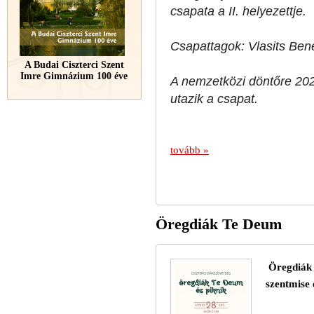
csapata a II. helyezettje.
Csapattagok: Vlasits Be
A Budai Ciszterci Szent
Imre Gimnázium 100 éve
A nemzetközi döntőre
20
utazik a csapat.
tovább »
Öregdiák Te Deum
Öregdiák 
szentmise 