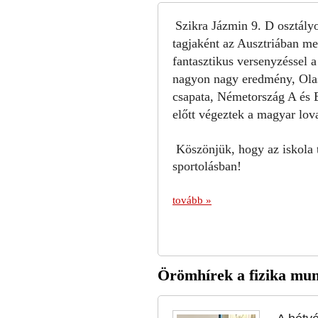
Szikra Jázmin 9. D osztályo
tagjaként az Ausztriában m
fantasztikus versenyzéssel 
nagyon nagy eredmény, Olas
csapata, Németország A és B
előtt végeztek a magyar lov
Köszönjük, hogy az iskola 
sportolásban!
tovább »
Örömhírek a fizika mun