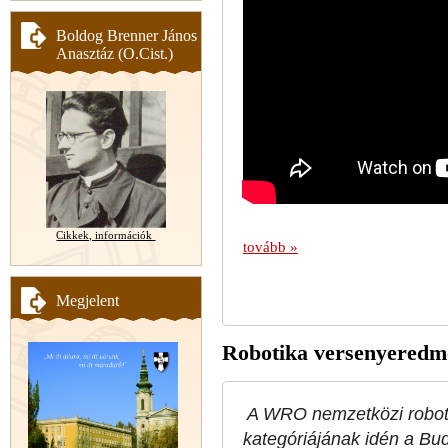
Boldog Brenner János
Anasztáz (O.Cist.)
Cikkek, információk
tovább »
Megjelent
Robotika versenyeredm
A WRO nemzetközi robot
kategóriájának idén a Bu