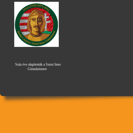
Száz éve alapították a Szent Imre
Gimná
zi
umot