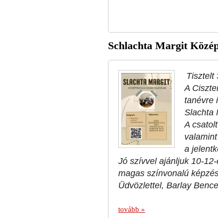
Schlachta Margit Közép
Tisztelt
A Ciszte
tanévre 
Slachta 
A csatol
valamint
a jelentk
Jó szívvel ajánljuk 10-12
magas színvonalú képzés
Üdvözlettel, Barlay Benc
tovább »