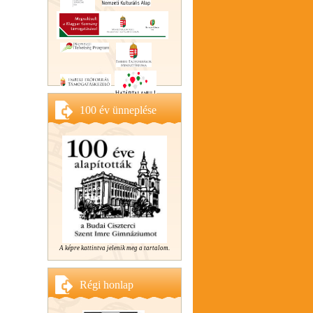
100 év ünneplése
A képre kattintva jelenik meg a tartalom.
Régi honlap