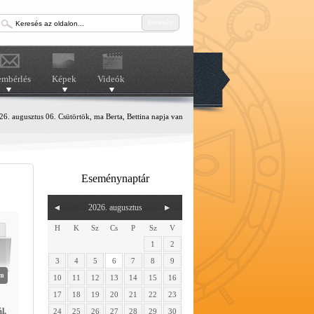
keresés
embérlés
Képek
Videók
6. augusztus 06. Csütörtök, ma Berta, Bettina napja van
Eseménynaptár
2026. augusztus
H
K
Sz
Cs
P
Sz
V
1
2
3
4
5
6
7
8
9
em
10
11
12
13
14
15
16
17
18
19
20
21
22
23
l,
24
25
26
27
28
29
30