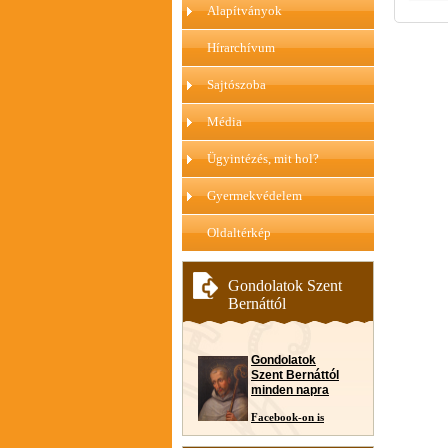
Alapítványok
Hírarchívum
Sajtószoba
Média
Ügyintézés, mit hol?
Gyermekvédelem
Oldaltérkép
Gondolatok Szent
Bernáttól
Gondolatok
Szent Bernáttól
minden napra
Facebook-on is