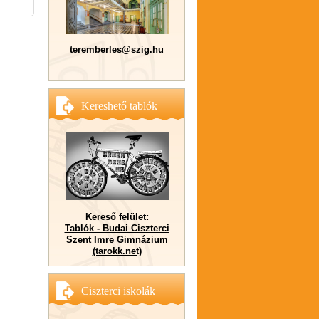
teremberles@szig.hu
Kereshető tablók
Kereső felület:
Tablók - Budai Ciszterci
Szent Imre Gimnázium
(tarokk.net)
Ciszterci iskolák