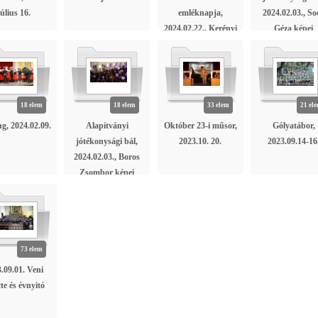
július 16.
emléknapja,
2024.02.03., So
2024.02.22., Kerényi
Géza képei
Csongor képei
18 elem
18 elem
33 elem
21 el
g, 2024.02.09.
Alapítványi
Október 23-i műsor,
Gólyatábor,
jótékonysági bál,
2023.10. 20.
2023.09.14-16
2024.02.03., Boros
Zsombor képei
73 elem
.09.01. Veni
te és évnyitó