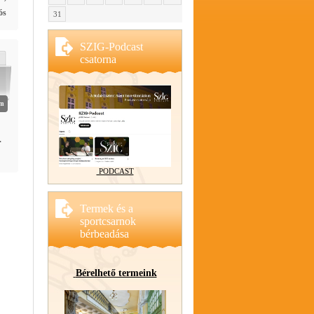
ós
31
SZIG-Podcast
csatorna
em
.
PODCAST
Termek és a
sportcsarnok
bérbeadása
Bérelhető termeink