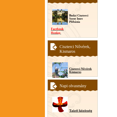
Budai Ciszterci
Szent Imre
Plébánia
Facebook
Honlap
Ciszterci Nővérek,
Kismaros
Ciszterci Nővérek
Kismaros
Napi olvasmány
Taizéi közösség