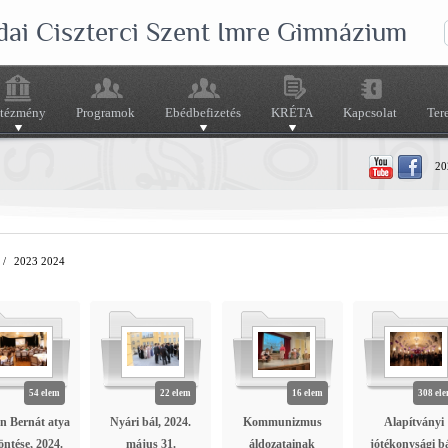
dai Ciszterci Szent Imre Gimnázium
ntézmény
Programok
Ebédbefizetés
KRÉTA
Kapcsolat
Ter
202
/
2023 2024
54 elem
22 elem
16 elem
308 el
n Bernát atya
Nyári bál, 2024.
Kommunizmus
Alapítványi
öntése, 2024.
május 31.
áldozatainak
jótékonysági bá