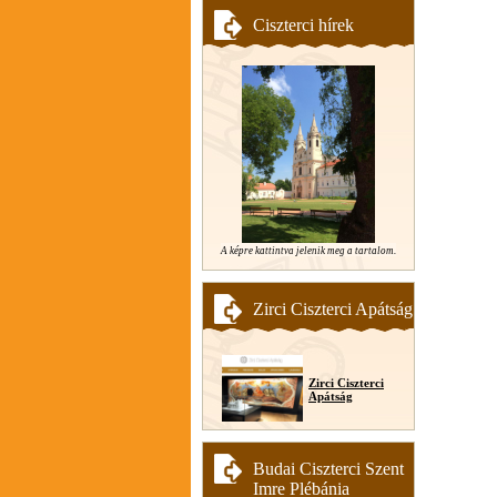
Ciszterci hírek
A képre kattintva jelenik meg a tartalom.
Zirci Ciszterci Apátság
Zirci Ciszterci
Apátság
Budai Ciszterci Szent
Imre Plébánia