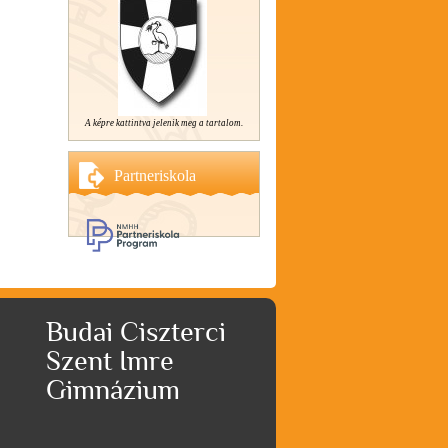
A képre kattintva jelenik meg a tartalom.
Partneriskola
Budai Ciszterci
Szent Imre
Gimnázium