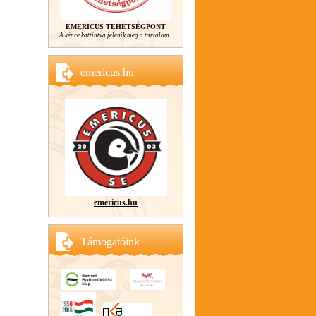
EMERICUS TEHETSÉGPONT
A képre kattintva jelenik meg a tartalom.
emericus.hu
emericus.hu
Támogatóink