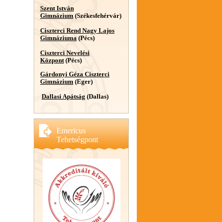
Szent István
Gimnázium
(Székesfehérvár)
Ciszterci Rend Nagy Lajos
Gimnáziuma
(Pécs)
Ciszterci Nevelési
Központ
(Pécs)
Gárdonyi Géza Ciszterci
Gimnázium
(Eger)
Dallasi Apátság
(Dallas)
Emericus
Tehetségpont