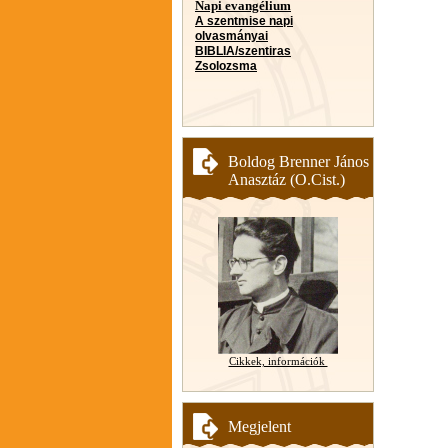
Napi evangélium
A szentmise napi
olvasmányai
BIBLIA/szentiras
Zsolozsma
Boldog Brenner János
Anasztáz (O.Cist.)
Cikkek, információk
Megjelent