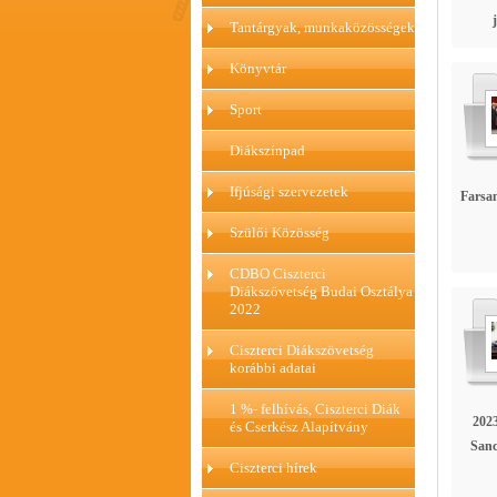
Tantárgyak, munkaközösségek
Könyvtár
Sport
Diákszínpad
Ifjúsági szervezetek
Farsan
Szülői Közösség
CDBO Ciszterci
Diákszövetség Budai Osztálya
2022
Ciszterci Diákszövetség
korábbi adatai
1 %- felhívás, Ciszterci Diák
2023
és Cserkész Alapítvány
Sanc
Ciszterci hírek