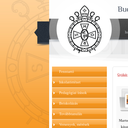
Bu
I
Fenntartó
Gyökér
Iskolatörténet
Pedagógiai írások
Beiskolázás
Továbbtanulás
Marto
Versenyek, mérések
kösz