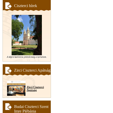
Ciszterci hírek
A képre kattintva jelenik meg a tartalom.
Zirci Ciszterci Apátság
Zirci Ciszterci
Apátság
Budai Ciszterci Szent
Imre Plébánia