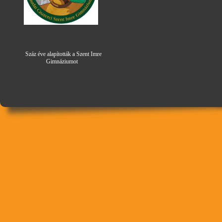
Száz éve alapították a Szent Imre
Gimná
zi
umot