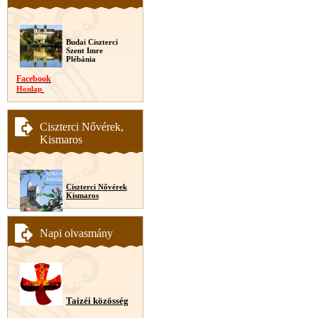
Budai Ciszterci
Szent Imre
Plébánia
Facebook
Honlap
Ciszterci Nővérek,
Kismaros
Ciszterci Nővérek
Kismaros
Napi olvasmány
Taizéi közösség