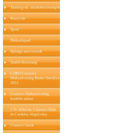
Tantárgyak, munkaközösségek
Könyvtár
Sport
Diákszínpad
Ifjúsági szervezetek
Szülői Közösség
CDBO Ciszterci
Diákszövetség Budai Osztálya
2022
Ciszterci Diákszövetség
korábbi adatai
1 %- felhívás, Ciszterci Diák
és Cserkész Alapítvány
Ciszterci hírek