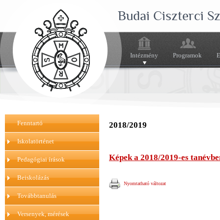
Budai Ciszterci 
Intézmény
Programok
E
Fenntartó
2018/2019
Iskolatörténet
Képek a 2018/2019-es tanévbe
Pedagógiai írások
Beiskolázás
Nyomtatható változat
Továbbtanulás
Versenyek, mérések