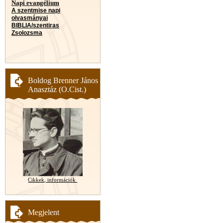
Napi evangélium
A szentmise napi
olvasmányai
BIBLIA/szentiras
Zsolozsma
Boldog Brenner János
Anasztáz (O.Cist.)
Cikkek, információk
Megjelent