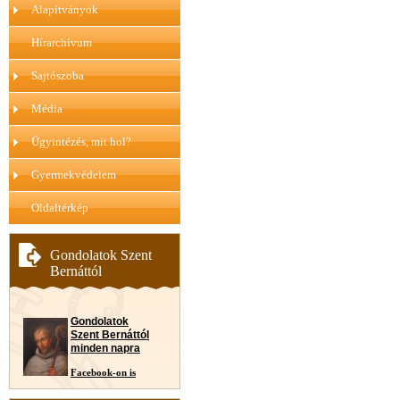
Alapítványok
Hírarchívum
Sajtószoba
Média
Ügyintézés, mit hol?
Gyermekvédelem
Oldaltérkép
Gondolatok Szent
Bernáttól
Gondolatok
Szent Bernáttól
minden napra
Facebook-on is