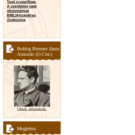
Napi evangélium
A szentmise napi
olvasmányai
BIBLIA/szentiras
Zsolozsma
Boldog Brenner János
Anasztáz (O.Cist.)
Cikkek, információk
Megjelent