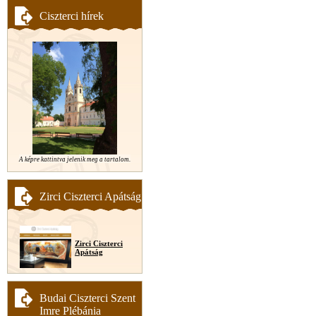
Ciszterci hírek
A képre kattintva jelenik meg a tartalom.
Zirci Ciszterci Apátság
Zirci Ciszterci
Apátság
Budai Ciszterci Szent
Imre Plébánia