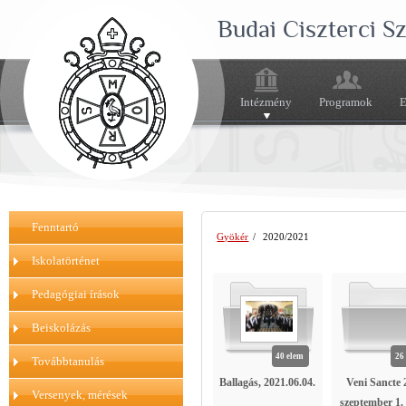
Budai Ciszterci 
Intézmény
Programok
E
Fenntartó
Gyökér
/
2020/2021
Iskolatörténet
Pedagógiai írások
Beiskolázás
40 elem
26
Továbbtanulás
Ballagás, 2021.06.04.
Veni Sancte 
Versenyek, mérések
szeptember 1. 