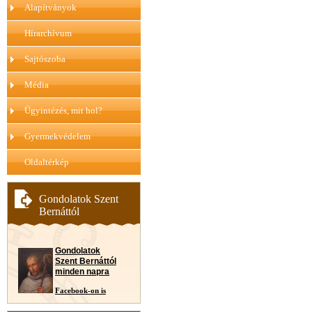
Alapítványok
Hírarchívum
Sajtószoba
Média
Ügyintézés, mit hol?
Gyermekvédelem
Oldaltérkép
Gondolatok Szent
Bernáttól
Gondolatok
Szent Bernáttól
minden napra
Facebook-on is