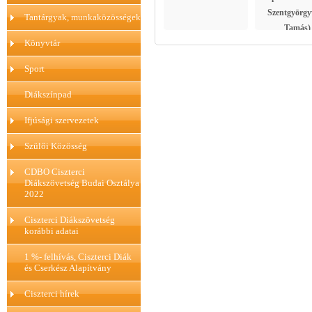
Szentgyörgy
Tantárgyak, munkaközösségek
Tamás)
Könyvtár
Sport
Diákszínpad
Ifjúsági szervezetek
Szülői Közösség
CDBO Ciszterci
Diákszövetség Budai Osztálya
2022
Ciszterci Diákszövetség
korábbi adatai
1 %- felhívás, Ciszterci Diák
és Cserkész Alapítvány
Ciszterci hírek