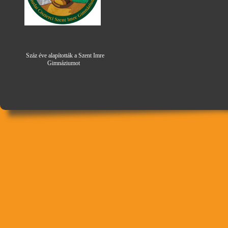
Száz éve alapították a Szent Imre
Gimná
zi
umot