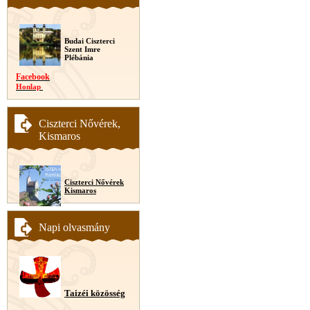
Budai Ciszterci
Szent Imre
Plébánia
Facebook
Honlap
Ciszterci Nővérek,
Kismaros
Ciszterci Nővérek
Kismaros
Napi olvasmány
Taizéi közösség