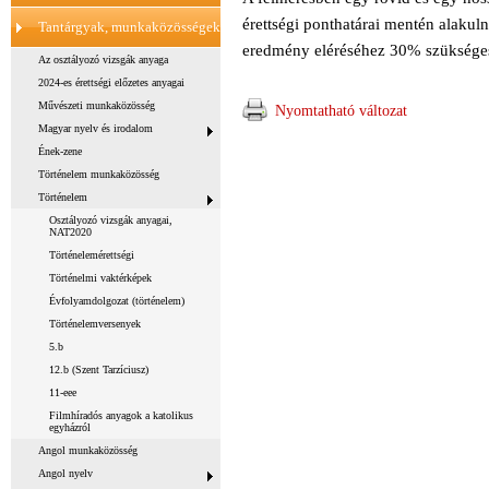
érettségi ponthatárai mentén alaku
Tantárgyak, munkaközösségek
eredmény eléréséhez 30% szükséges.
Az osztályozó vizsgák anyaga
2024-es érettségi előzetes anyagai
Művészeti munkaközösség
Nyomtatható változat
Magyar nyelv és irodalom
Ének-zene
Történelem munkaközösség
Történelem
Osztályozó vizsgák anyagai,
NAT2020
Történelemérettségi
Történelmi vaktérképek
Évfolyamdolgozat (történelem)
Történelemversenyek
5.b
12.b (Szent Tarzíciusz)
11-eee
Filmhíradós anyagok a katolikus
egyházról
Angol munkaközösség
Angol nyelv