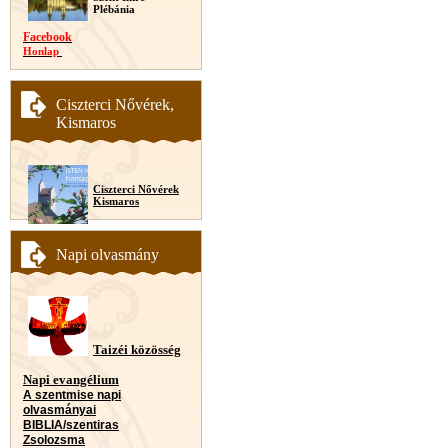
Plébánia
Facebook
Honlap
Ciszterci Nővérek,
Kismaros
Ciszterci Nővérek
Kismaros
Napi olvasmány
Taizéi közösség
Napi evangélium
A szentmise napi
olvasmányai
BIBLIA/szentiras
Zsolozsma