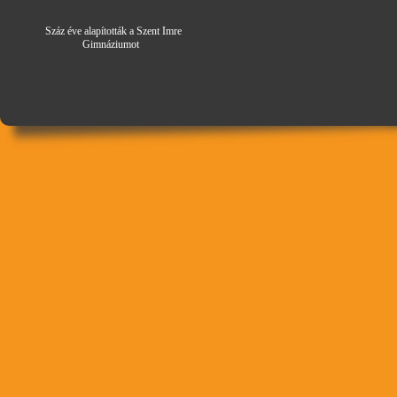
Száz éve alapították a Szent Imre
Gimná
zi
umot