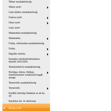
Német munkaközösség
Német nyelv
Latin-újlatin munkaközösség
Francia nyelv
Olasz nyelv
Latin nyelv
Matematika munkaközösség
Matematika
Fizika, informatika munkaközösség
Fizika
Digitális kultúra
Komplex természettudományos
felmérő 2025/2026
Természetbúvár munkaközösség
Biológia, kémia, földrajz,
természtismeret osztályozóvizsgák
anyaga
Testnevelés munkaközösség
Testnevelés
Korábbi érettségi feladatok az oh.hu-
ról
Katolikus hit- és erkölcstan
Könyvtár