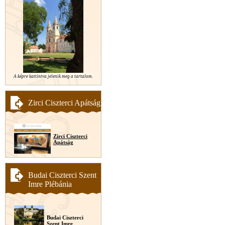
A képre kattintva jelenik meg a tartalom.
Zirci Ciszterci Apátság
Zirci Ciszterci
Apátság
Budai Ciszterci Szent
Imre Plébánia
Budai Ciszterci
Szent Imre