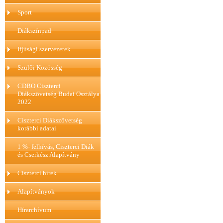
Sport
Diákszínpad
Ifjúsági szervezetek
Szülői Közösség
CDBO Ciszterci
Diákszövetség Budai Osztálya
2022
Ciszterci Diákszövetség
korábbi adatai
1 %- felhívás, Ciszterci Diák
és Cserkész Alapítvány
Ciszterci hírek
Alapítványok
Hírarchívum