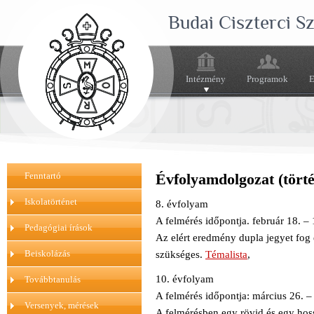
Budai Ciszterci 
Intézmény
Programok
E
Fenntartó
Évfolyamdolgozat (tört
Iskolatörténet
8. évfolyam
A felmérés időpontja. február 18. – 
Pedagógiai írások
Az elért eredmény dupla jegyet fog
Beiskolázás
szükséges.
Témalista
,
10. évfolyam
Továbbtanulás
A felmérés időpontja: március 26. 
Versenyek, mérések
A felmérésben egy rövid és egy hoss