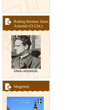
Boldog Brenner János
Anasztáz (O.Cist.)
Cikkek, információk
Megjelent