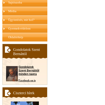
Sajtószoba
Média
Ügyintézés, mit hol?
Gyermekvédelem
Oldaltérkép
Gondolatok Szent
Bernáttól
Gondolatok
Szent Bernáttól
minden napra
Facebook-on is
Ciszterci hírek