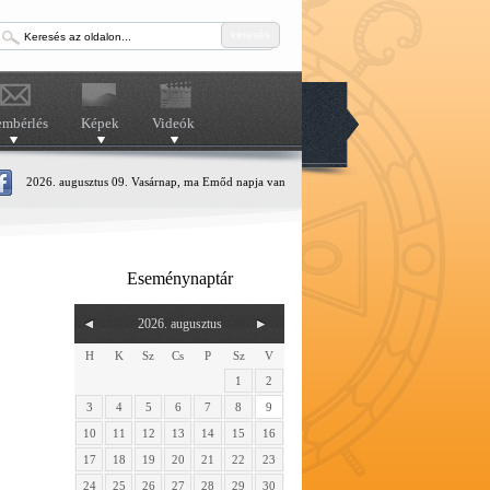
keresés
embérlés
Képek
Videók
2026. augusztus 09. Vasárnap, ma Emőd napja van
Eseménynaptár
2026. augusztus
H
K
Sz
Cs
P
Sz
V
1
2
3
4
5
6
7
8
9
10
11
12
13
14
15
16
17
18
19
20
21
22
23
24
25
26
27
28
29
30