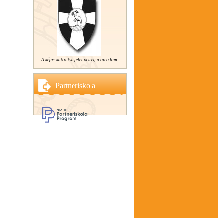
A képre kattintva jelenik meg a tartalom.
Partneriskola