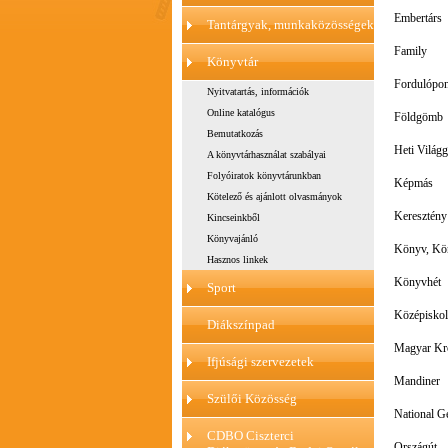
Embertárs
Tantárgyak, munkaközösségek
Family
Könyvtár
Fordulópon
Nyitvatartás, információk
Online katalógus
Földgömb
Bemutatkozás
Heti Világ
A könyvtárhasználat szabályai
Folyóiratok könyvtárunkban
Képmás
Kötelező és ajánlott olvasmányok
Keresztény 
Kincseinkből
Könyvajánló
Könyv, Kön
Hasznos linkek
Könyvhét
Sport
Középiskol
Diákszínpad
Magyar Kr
Ifjúsági szervezetek
Mandiner
Szülői Közösség
National G
CDBO Ciszterci
Országút