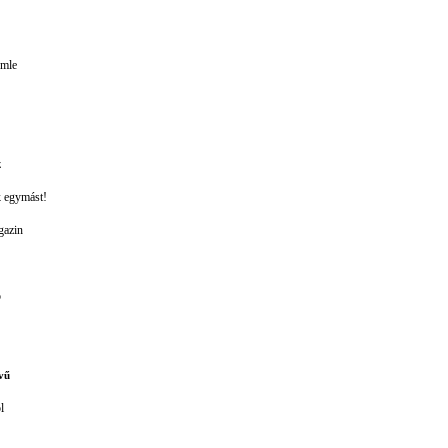
emle
z
k egymást!
gazin
ó
vű
l