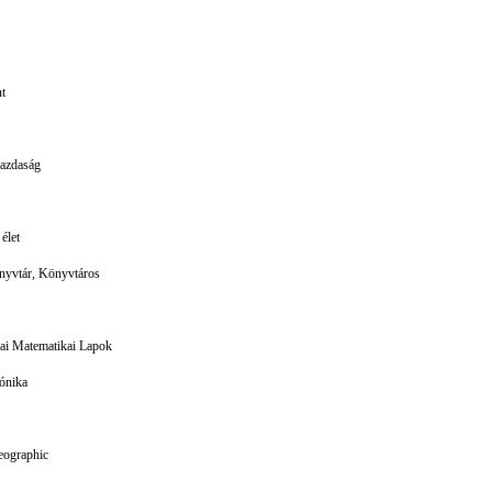
t
gazdaság
élet
yvtár, Könyvtáros
ai Matematikai Lapok
ónika
eographic