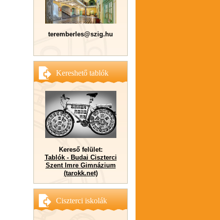
teremberles@szig.hu
Kereshető tablók
Kereső felület:
Tablók - Budai Ciszterci
Szent Imre Gimnázium
(tarokk.net)
Ciszterci iskolák