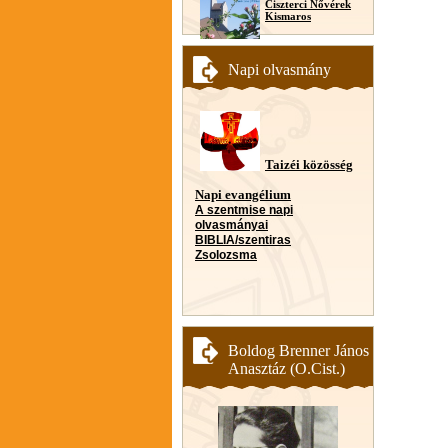
Ciszterci Nővérek
Kismaros
Napi olvasmány
Taizéi közösség
Napi evangélium
A szentmise napi
olvasmányai
BIBLIA/szentiras
Zsolozsma
Boldog Brenner János
Anasztáz (O.Cist.)