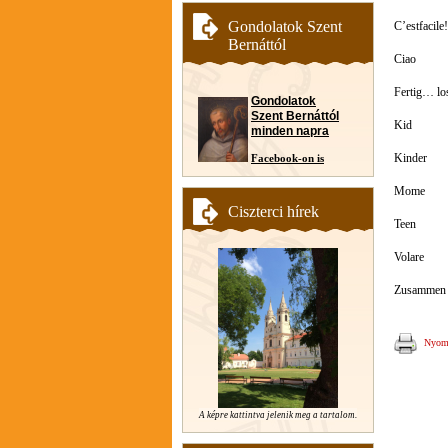
Gondolatok Szent
C’estfacile!
Bernáttól
Ciao
Fertig… lo
Gondolatok
Szent Bernáttól
Kid
minden napra
Kinder
Facebook-on is
Mome
Ciszterci hírek
Teen
Volare
Zusammen
Nyomt
A képre kattintva jelenik meg a tartalom.