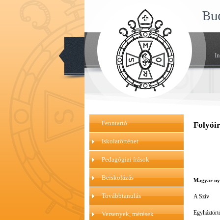
Bu
I
Fenntartó
Folyói
Iskolatörténet
Pedagógiai írások
Beiskolázás
Magyar ny
Továbbtanulás
A Szív
Egyháztört
Versenyek, mérések