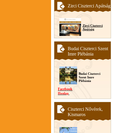
Zirci Ciszterci Apátság
Zirci Ciszterci
Apátság
Budai Ciszterci Szent
Imre Plébánia
Budai Ciszterci
Szent Imre
Plébánia
Facebook
Honlap
Ciszterci Nővérek,
Kismaros