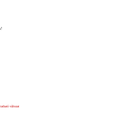
s!
atható változat