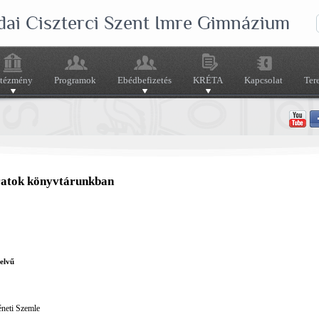
dai Ciszterci Szent Imre Gimnázium
ntézmény
Programok
Ebédbefizetés
KRÉTA
Kapcsolat
Ter
ratok könyvtárunkban
elvű
éneti Szemle