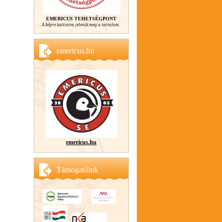
EMERICUS TEHETSÉGPONT
A képre kattintva jelenik meg a tartalom.
emericus.hu
emericus.hu
Támogatóink