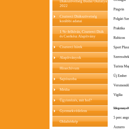
Diákszövetség Budai Osztálya
2022
Pingvin
Ciszterci Diákszövetség
Polgári Sz
korábbi adatai
Praktika
1 %- felhívás, Ciszterci Diák
és Cserkész Alapítvány
Rubicon
Ciszterci hírek
Sport Plus
Szeresséte
Alapítványok
Turista Ma
Hírarchívum
Új Ember
Sajtószoba
Versmond
Média
Vigilia
Ügyintézés, mit hol?
Idegennyel
Gyermekvédelem
5 perc ango
Oldaltérkép
Azzurro