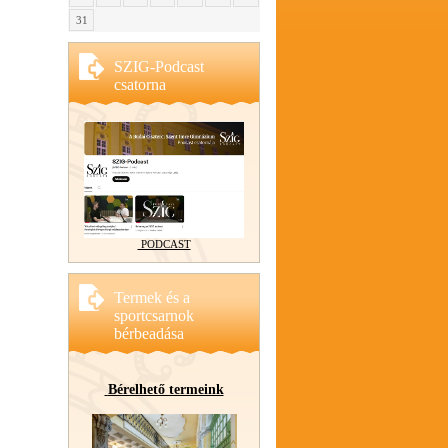
31
SZIG-Podcast
csatorna
PODCAST
Termek és a
sportcsarnok
bérbeadása
Bérelhető termeink