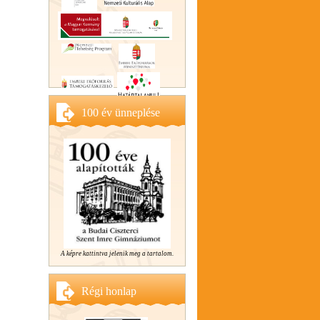
100 év ünneplése
A képre kattintva jelenik meg a tartalom.
Régi honlap