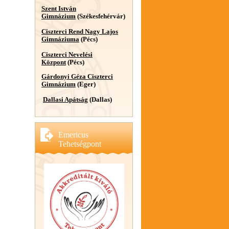
Szent István
Gimnázium
(Székesfehérvár)
Ciszterci Rend Nagy Lajos
Gimnáziuma
(Pécs)
Ciszterci Nevelési
Központ
(Pécs)
Gárdonyi Géza Ciszterci
Gimnázium
(Eger)
Dallasi Apátság
(Dallas)
Emericus
Tehetségpont