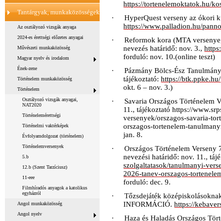
https://tortenelemoktatok.hu/
Tantárgyak, munkaközösségek
·
HyperQuest verseny az ókori kul
https
://www.palladion.hu/pann
Az osztályozó vizsgák anyaga
2024-es érettségi előzetes anyagai
·
Reformok kora (MTA versenye, 
nevezés határidő: nov. 3.,
https
Művészeti munkaközösség
forduló: nov. 10.(online teszt)
Magyar nyelv és irodalom
Ének-zene
·
Pázmány Bölcs-Ész Tanulmányi V
tájékoztató:
https://btk.ppke.h
Történelem munkaközösség
okt. 6 – nov. 3.)
Történelem
Osztályozó vizsgák anyagai,
·
Savaria Országos Történelem Ve
NAT2020
11., tájékoztató https://www.s
Történelemérettségi
versenyek/orszagos-savaria-to
orszagos-tortenelem-tanulmanyi
Történelmi vaktérképek
jan. 8.
Évfolyamdolgozat (történelem)
Történelemversenyek
·
Országos Történelem Verseny 7-
nevezési határidő: nov. 11., táj
5.b
szolgaltatasok/tanulmanyi-vers
12.b (Szent Tarzíciusz)
2026-tanev-orszagos-tortenele
11-eee
forduló: dec. 9.
Filmhíradós anyagok a katolikus
egyházról
·
Tőzsdejáték középiskolásoknak
INFORMÁCIÓ
.
https://kebaver
Angol munkaközösség
Angol nyelv
·
Haza és Haladás Országos Tört