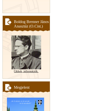
Boldog Brenner János
Anasztáz (O.Cist.)
Cikkek, információk
Megjelent