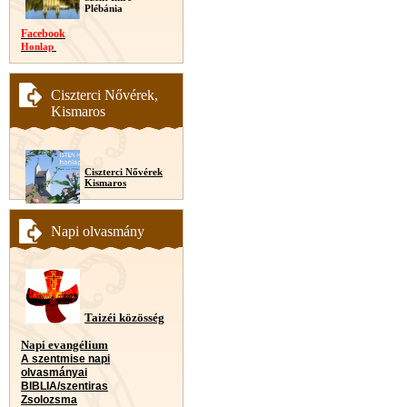
Plébánia
Facebook
Honlap
Ciszterci Nővérek,
Kismaros
Ciszterci Nővérek
Kismaros
Napi olvasmány
Taizéi közösség
Napi evangélium
A szentmise napi
olvasmányai
BIBLIA/szentiras
Zsolozsma