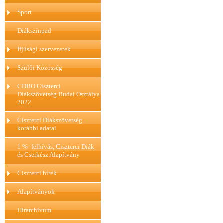
Sport
Diákszínpad
Ifjúsági szervezetek
Szülői Közösség
CDBO Ciszterci
Diákszövetség Budai Osztálya
2022
Ciszterci Diákszövetség
korábbi adatai
1 %- felhívás, Ciszterci Diák
és Cserkész Alapítvány
Ciszterci hírek
Alapítványok
Hírarchívum