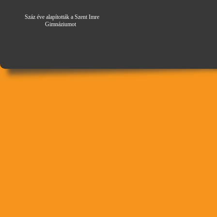
Száz éve alapították a Szent Imre
Gimná
zi
umot