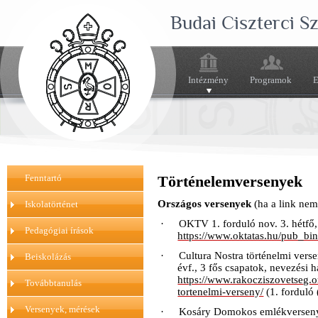
Budai Ciszterci 
Intézmény
Programok
E
Fenntartó
Történelemversenyek
Országos versenyek
(ha a link nem
Iskolatörténet
·
OKTV 1. forduló nov. 3. hétfő,
Pedagógiai írások
https://www.oktatas.hu/pub_b
·
Cultura Nostra történelmi ver
Beiskolázás
évf., 3 fős csapatok, nevezési ha
https://www.rakocziszovetseg.o
Továbbtanulás
tortenelmi-verseny/
(
1. forduló
Versenyek, mérések
·
Kosáry Domokos emlékversen