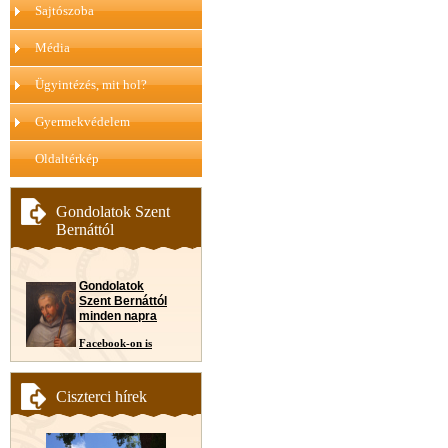
Sajtószoba
Média
Ügyintézés, mit hol?
Gyermekvédelem
Oldaltérkép
Gondolatok Szent
Bernáttól
Gondolatok
Szent Bernáttól
minden napra
Facebook-on is
Ciszterci hírek