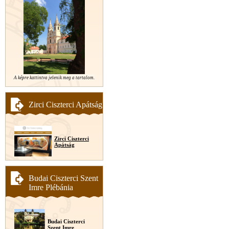
A képre kattintva jelenik meg a tartalom.
Zirci Ciszterci Apátság
Zirci Ciszterci
Apátság
Budai Ciszterci Szent
Imre Plébánia
Budai Ciszterci
Szent Imre