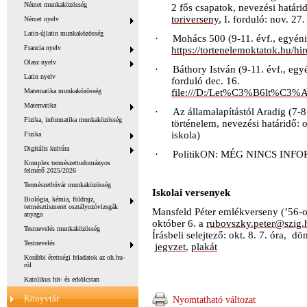
Német munkaközösség
2 fős csapatok, nevezési határid
toriverseny
, I. forduló: nov. 27
Német nyelv
Latin-újlatin munkaközösség
·
Mohács 500 (9-11. évf., egyéni,
Francia nyelv
https://tortenelemoktatok.hu/h
Olasz nyelv
·
Báthory István (9-11. évf., egy
Latin nyelv
forduló dec. 16.
Matematika munkaközösség
file:///D:/Let%C3%B6lt%C3%A9
Matematika
·
Az államalapítástól Aradig (7-
Fizika, informatika munkaközösség
történelem, nevezési határidő: 
iskola)
Fizika
Digitális kultúra
·
PolitikON:
MÉG NINCS INF
Komplex természettudományos
felmérő 2025/2026
Természetbúvár munkaközösség
Iskolai versenyek
Biológia, kémia, földrajz,
természtismeret osztályozóvizsgák
Mansfeld Péter emlékverseny (’56-os
anyaga
október 6. a
rubovszky.peter@szig.
Testnevelés munkaközösség
Írásbeli selejtező: okt. 8. 7. óra, dön
Testnevelés
jegyzet
,
plakát
Korábbi érettségi feladatok az oh.hu-
ról
Katolikus hit- és erkölcstan
Könyvtár
Nyomtatható változat