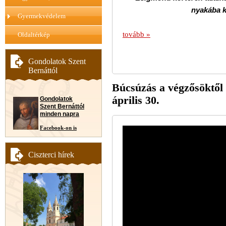
nyakába k
Gyermekvédelem
tovább »
Oldaltérkép
Gondolatok Szent
Bernáttól
Búcsúzás a végzősöktől 
április 30.
Gondolatok
Szent Bernáttól
minden napra
Facebook-on is
Ciszterci hírek