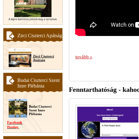
A képre kattintva jelenik meg a tartalom.
Zirci Ciszterci Apátság
tovább »
Zirci Ciszterci
Apátság
Budai Ciszterci Szent
Imre Plébánia
Fenntarthatóság - kahoot
Budai Ciszterci
Szent Imre
Plébánia
Facebook
Honlap