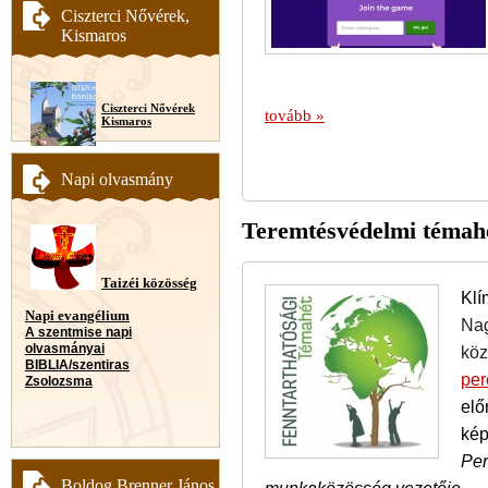
Ciszterci Nővérek,
Kismaros
Ciszterci Nővérek
tovább »
Kismaros
Napi olvasmány
Teremtésvédelmi témahét
Taizéi közösség
Klí
Napi evangélium
Na
A szentmise napi
olvasmányai
köz
BIBLIA/szentiras
per
Zsolozsma
elő
kép
Per
Boldog Brenner János