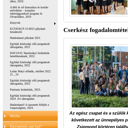
tábor, 2019.
A férfi és nő klasszikus és kortárs
művekben – komplex
tehetséggondozó program és
Olvasótábor, 2019
Könyvek
Cserkész fogadalomtétel
EGYH-KCP-15-0613 pályázati
beszámoló
Határtalanul pályázat 2021.
Egyházi közösségi célú programok
támogatása, 2021.
HAT-19-01 Tanulmányi kirándulás
hetedikeseknek, 2022.
Egyházi közösségi célú programok
támogatása, 2022.
Ludas Matyi előadás, október 2022.
21., 24.
Egyházi közösségi célú programok
támogatása, 2023.
Partiumi kirándulás, 2023.
Egyházi közösségi célú programok
2024. évi támogatása
Határtalanul! A cipszerek földjén a
Szepességben, 2024.
Az egész csapat és a szülők 
Média
következett az ünnepélyes pi
Ügyintézés, mit hol?
Zsigmond körtéren találha