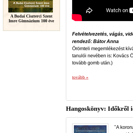
A Budai Ciszterci Szent
Imre Gimnázium 100 éve
Felvételvezetés, vágás, vi
rendező: Bátor Anna
Örömteli megemlékezést kívá
tanulói nevében is: Kovács Ö
tovább gomb után.)
tovább »
Hangoskönyv: Időkről i
"A korona