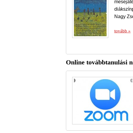
mesejáté
diákszín
Nagy Zs
tovább »
Online továbbtanulási n