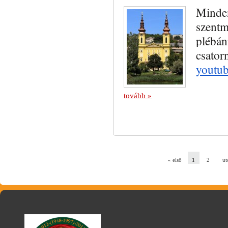
Minden
szentm
plébá
csator
youtu
tovább »
« első
1
2
ut