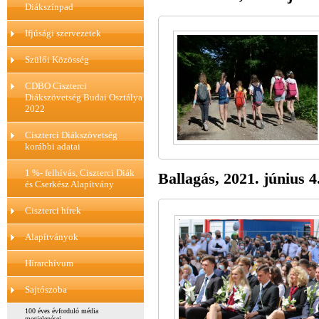
Diákszínpad
Ifjúsági szervezetek
Szülői Közösség
CDBO Ciszterci
Diákszövetség Budai Osztálya
2022
Ciszterci Diákszövetség
korábbi adatai
1 %- felhívás, Ciszterci Diák
Ballagás, 2021. június 4
és Cserkész Alapítvány
Ciszterci hírek
Alapítványok
Hírarchívum
Sajtószoba
100 éves évforduló média
megjelenései