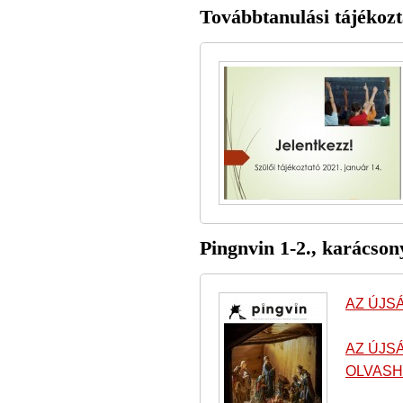
Továbbtanulási tájékozt
Pingnvin 1-2., karácson
AZ ÚJS
AZ ÚJS
OLVASH