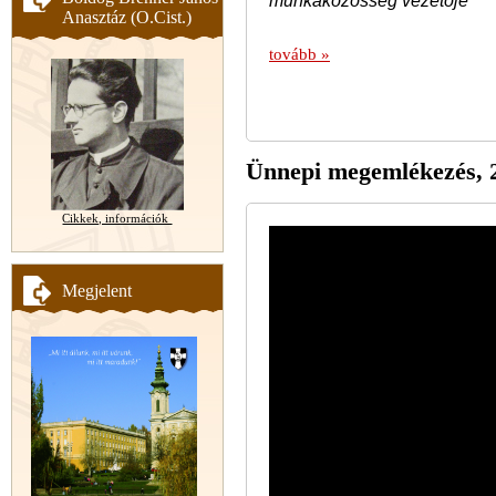
munkaközösség vezetője
Anasztáz (O.Cist.)
tovább »
Ünnepi megemlékezés, 2
Cikkek, információk
Megjelent