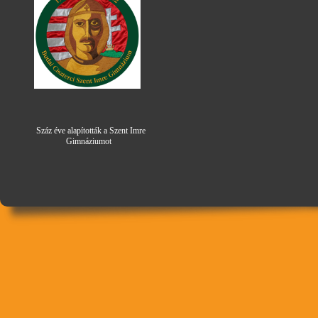
Száz éve alapították a Szent Imre
Gimná
zi
umot