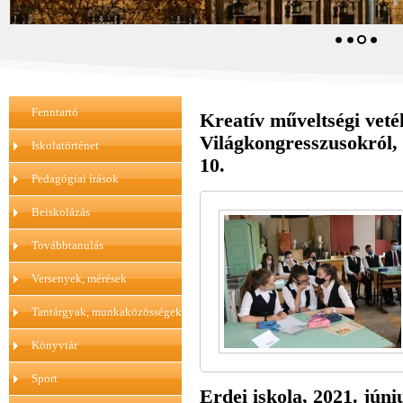
Fenntartó
Kreatív műveltségi veté
Világkongresszusokró
Iskolatörténet
10.
Pedagógiai írások
Beiskolázás
Továbbtanulás
Versenyek, mérések
Tantárgyak, munkaközösségek
Könyvtár
Sport
Erdei iskola, 2021. júni