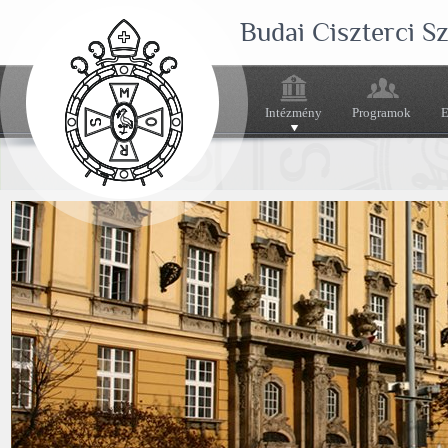
Budai Ciszterci 
Intézmény
Programok
E