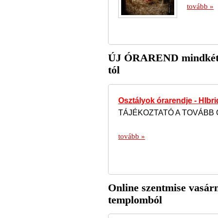
tovább »
ÚJ ÓRAREND mindkét t
tól
Osztályok órarendje - HIbrid
TÁJÉKOZTATÓ A TOVÁBB 
tovább »
Online szentmise vasár
templomból