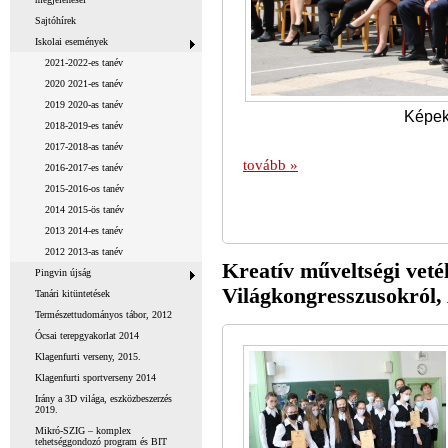
Sajtóhírek
Iskolai események
2021-2022-es tanév
2020 2021-es tanév
2019 2020-as tanév
Képek
2018-2019-es tanév
2017-2018-as tanév
tovább »
2016-2017-es tanév
2015-2016-os tanév
2014 2015-ös tanév
2013 2014-es tanév
2012 2013-as tanév
Kreatív műveltségi veté
Pingvin újság
Világkongresszusokról
Tanári kitüntetések
Természettudományos tábor, 2012
Ócsai terepgyakorlat 2014
Klagenfurti verseny, 2015.
Klagenfurti sportverseny 2014
Irány a 3D világa, eszközbeszerzés
2019.
Mikró-SZIG – komplex
tehetséggondozó program és BIT