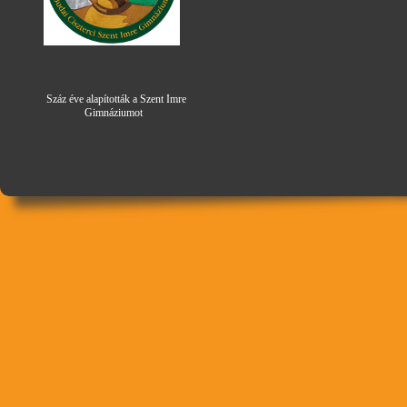
Száz éve alapították a Szent Imre
Gimná
zi
umot