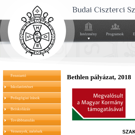
Budai Ciszterci 
Intézmény
Programok
E
Fenntartó
Bethlen pályázat, 2018
Iskolatörténet
Pedagógiai írások
Beiskolázás
Továbbtanulás
Versenyek, mérések
SZA