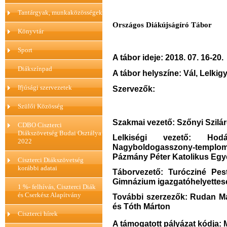
Tantárgyak, munkaközösségek
Országos Diákújságíró Tábor
Könyvtár
Sport
A tábor ideje: 2018. 07. 16-20.
Diákszínpad
A tábor helyszíne: Vál, Lelkig
Ifjúsági szervezetek
Szervezők:
Szülői Közösség
Szakmai vezető: Szőnyi Szilár
CDBO Ciszterci
Diákszövetség Budai Osztálya
Lelkiségi vezető: Hod
2022
Nagyboldogasszony-templom 
Pázmány Péter Katolikus Egy
Ciszterci Diákszövetség
korábbi adatai
Táborvezető: Turócziné Pes
Gimnázium igazgatóhelyettes
1 %- felhívás, Ciszterci Diák
és Cserkész Alapítvány
További szerzezők: Rudan Má
és Tóth Márton
Ciszterci hírek
A támogatott pályázat kódja: