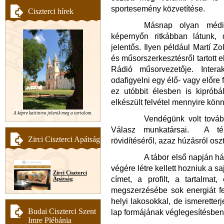
sportesemény közvetítése.
Ciszterci hírek
Másnap olyan média
képernyőn ritkábban látunk,
jelentős. Ilyen például Martí Zo
és műsorszerkesztésről tartott e
Rádió műsorvezetője. Intera
odafigyelni egy élő- vagy előre
ez utóbbit élesben is kipróbá
elkészült felvétel mennyire kön
A képre kattintva jelenik meg a tartalom.
Vendégünk volt továb
Válasz munkatársai. A tém
Zirci Ciszterci Apátság
rövidítéséről, azaz húzásról o
A tábor első napján h
végére létre kellett hozniuk a sa
Zirci Ciszterci
címet, a profilt, a tartalma
Apátság
megszerzésébe sok energiát fek
helyi lakosokkal, de ismeretterje
Budai Ciszterci Szent
lap formájának véglegesítésben p
Imre Plébánia