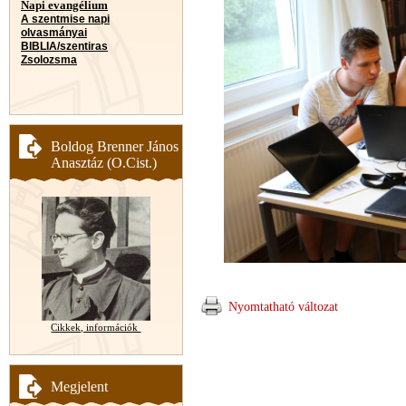
Napi evangélium
A szentmise napi
olvasmányai
BIBLIA/szentiras
Zsolozsma
Boldog Brenner János
Anasztáz (O.Cist.)
Nyomtatható változat
Cikkek, információk
Megjelent