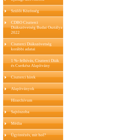
Szülői Közösség
CDBO Ciszterci
Diákszövetség Budai Osztálya
2022
Ciszterci Diákszövetség
korábbi adatai
1 %- felhívás, Ciszterci Diák
és Cserkész Alapítvány
Ciszterci hírek
Alapítványok
Hírarchívum
Sajtószoba
Média
Ügyintézés, mit hol?