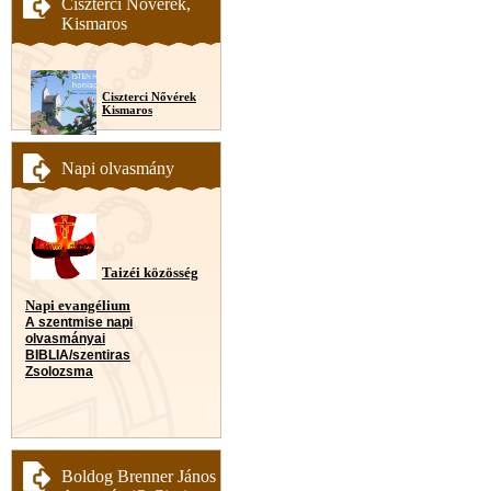
Ciszterci Nővérek,
Kismaros
Ciszterci Nővérek
Kismaros
Napi olvasmány
Taizéi közösség
Napi evangélium
A szentmise napi
olvasmányai
BIBLIA/szentiras
Zsolozsma
Boldog Brenner János