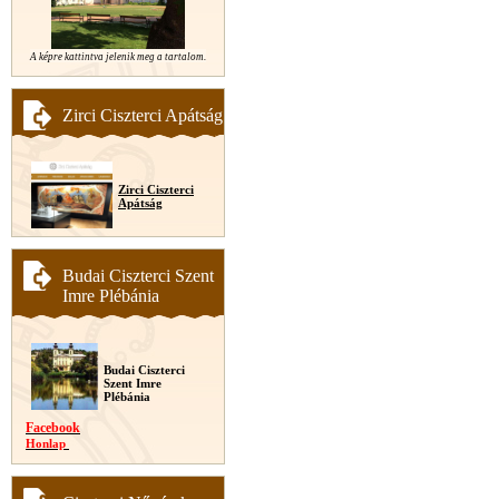
A képre kattintva jelenik meg a tartalom.
Zirci Ciszterci Apátság
Zirci Ciszterci
Apátság
Budai Ciszterci Szent
Imre Plébánia
Budai Ciszterci
Szent Imre
Plébánia
Facebook
Honlap