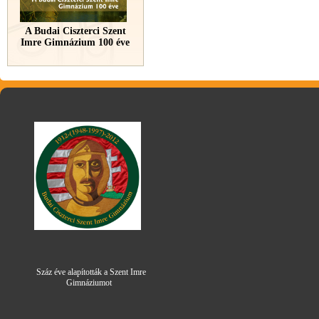
A Budai Ciszterci Szent
Imre Gimnázium 100 éve
Száz éve alapították a Szent Imre
Gimná
zi
umot