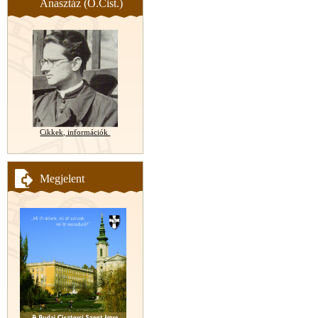
Anasztáz (O.Cist.)
Cikkek, információk
Megjelent