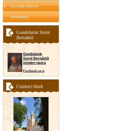
Gyermekvédelem
Oldaltérkép
Gondolatok Szent
Bernáttól
Gondolatok
Szent Bernáttól
minden napra
Facebook-on is
Ciszterci hírek