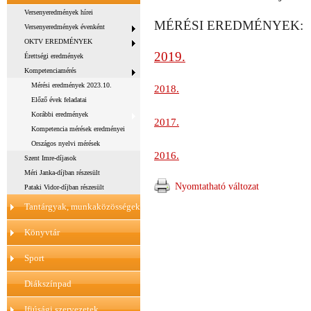
Versenyeredmények hírei
MÉRÉSI EREDMÉNYEK:
Versenyeredmények évenként
OKTV EREDMÉNYEK
2019.
Érettségi eredmények
Kompetenciamérés
Mérési eredmények 2023.10.
2018.
Előző évek feladatai
Korábbi eredmények
2017.
Kompetencia mérések eredményei
Országos nyelvi mérések
2016.
Szent Imre-díjasok
Méri Janka-díjban részesült
Nyomtatható változat
Pataki Vidor-díjban részesült
Tantárgyak, munkaközösségek
Könyvtár
Sport
Diákszínpad
Ifjúsági szervezetek