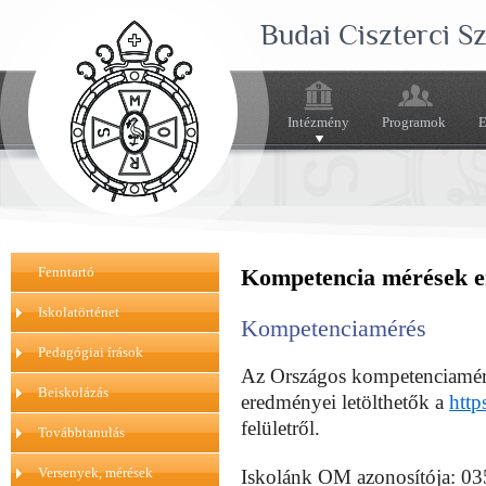
Budai Ciszterci 
Intézmény
Programok
E
Fenntartó
Kompetencia mérések 
Iskolatörténet
Kompetenciamérés
Pedagógiai írások
Az Országos kompetenciamé
Beiskolázás
eredményei letölthetők a
http
felületről.
Továbbtanulás
Versenyek, mérések
Iskolánk OM azonosítója: 0