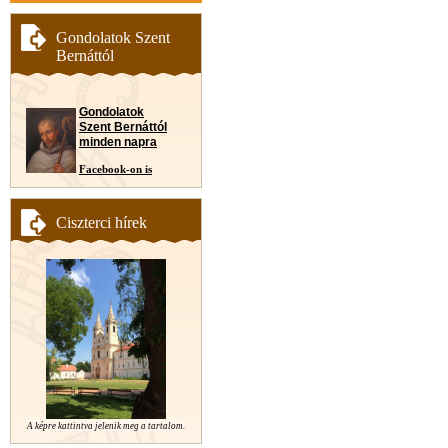
Gondolatok Szent
Bernáttól
Gondolatok
Szent Bernáttól
minden napra
Facebook-on is
Ciszterci hírek
A képre kattintva jelenik meg a tartalom.