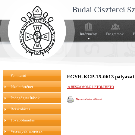
Budai Ciszterci 
Intézmény
Programok
E
Fenntartó
EGYH-KCP-15-0613 pályázati
Iskolatörténet
A BESZÁMOLÓ LETÖLTHETŐ
Pedagógiai írások
Nyomtatható változat
Beiskolázás
Továbbtanulás
Versenyek, mérések