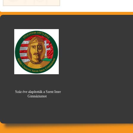
Száz éve alapították a Szent Imre
Gimná
zi
umot