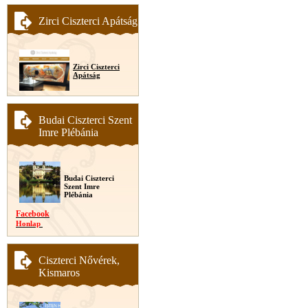
Zirci Ciszterci Apátság
Zirci Ciszterci
Apátság
Budai Ciszterci Szent
Imre Plébánia
Budai Ciszterci
Szent Imre
Plébánia
Facebook
Honlap
Ciszterci Nővérek,
Kismaros