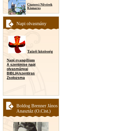
Ciszterci Nővérek
Kismaros
Napi olvasmány
Taizéi közösség
Napi evangélium
A szentmise napi
olvasmányai
BIBLIA/szentiras
Zsolozsma
Boldog Brenner János
Anasztáz (O.Cist.)