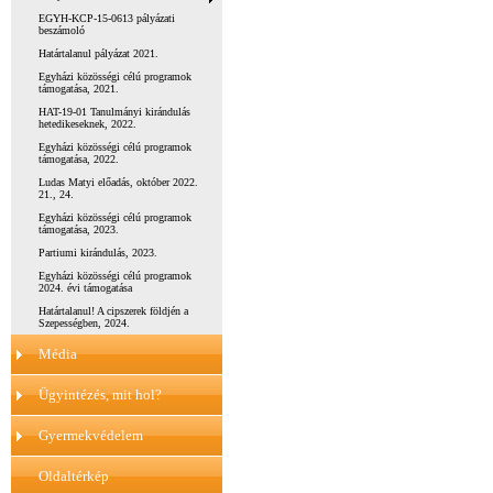
EGYH-KCP-15-0613 pályázati
beszámoló
Határtalanul pályázat 2021.
Egyházi közösségi célú programok
támogatása, 2021.
HAT-19-01 Tanulmányi kirándulás
hetedikeseknek, 2022.
Egyházi közösségi célú programok
támogatása, 2022.
Ludas Matyi előadás, október 2022.
21., 24.
Egyházi közösségi célú programok
támogatása, 2023.
Partiumi kirándulás, 2023.
Egyházi közösségi célú programok
2024. évi támogatása
Határtalanul! A cipszerek földjén a
Szepességben, 2024.
Média
Ügyintézés, mit hol?
Gyermekvédelem
Oldaltérkép