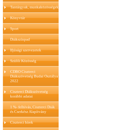
Tantárgyak, munkaközösségek
Könyvtár
Sport
Diákszínpad
Ifjúsági szervezetek
Szülői Közösség
CDBO Ciszterci
Diákszövetség Budai Osztálya
2022
Ciszterci Diákszövetség
korábbi adatai
1 %- felhívás, Ciszterci Diák
és Cserkész Alapítvány
Ciszterci hírek