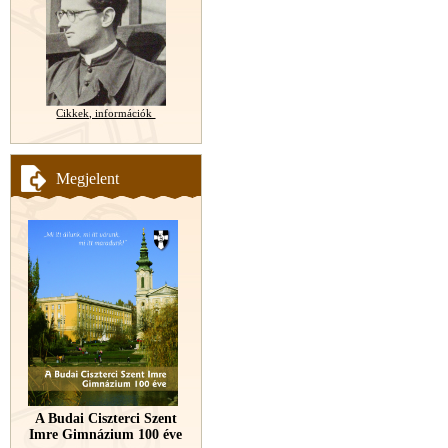
Cikkek, információk
Megjelent
A Budai Ciszterci Szent
Imre Gimnázium 100 éve