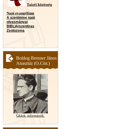
Taizéi közösség
Napi evangélium
A szentmise napi
olvasmányai
BIBLIA/szentiras
Zsolozsma
Boldog Brenner János
Anasztáz (O.Cist.)
Cikkek, információk