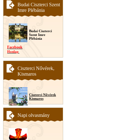
Budai Ciszterci Szent
Imre Plébánia
Budai Ciszterci
Szent Imre
Plébánia
Facebook
Honlap
Ciszterci Nővérek,
Kismaros
Ciszterci Nővérek
Kismaros
Napi olvasmány