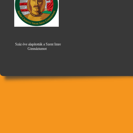
Száz éve alapították a Szent Imre
Gimná
zi
umot