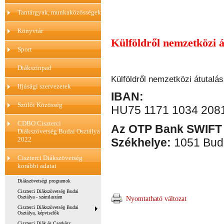
Tantárgyak, munkaközösségek
Könyvtár
Külföldről nemzetközi á
Sport
Diákszínpad
Külföldről nemzetközi átutalás
Ifjúsági szervezetek
IBAN:
Szülői Közösség
HU75 1171 1034 208
CDBO Ciszterci
Az OTP Bank SWIFT
Diákszövetség Budai Osztálya
2022
Székhelye:
1051 Buda
Ciszterci Diákszövetség
korábbi adatai
Diákszövetségi programok
Ciszterci Diákszövetség Budai
Osztálya - számlaszám
Nyomtatható változat
Ciszterci Diákszövetség Budai
Osztálya, képviselők
Ciszterci Diák és Cserkész