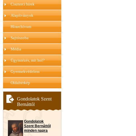
Ciszterci hírek
Alapítványok
Hírarchívum
Sajtószoba
Média
Ügyintézés, mit hol?
Gyermekvédelem
Oldaltérkép
Gondolatok Szent
Bernáttól
Gondolatok
Szent Bernáttól
minden napra