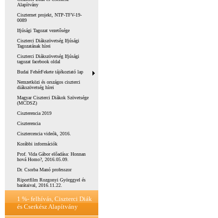
Alapítvány
Ciszternet projekt, NTP-TFV-19-
0089
Ifjúsági Tagozat vezetősége
Ciszterci Diákszövetség Ifjúsági
Tagozatának hírei
Ciszterci Diákszövetség Ifjúsági
tagozat facebook oldal
Budai FehérFekete tájékoztató lap
Nemzetközi és országos ciszterci
diákszövetség hírei
Magyar Ciszterci Diákok Szövetsége
(MCDSZ)
Ciszterencia 2019
Ciszterencia
Cisztercencia videók, 2016.
Korábbi információk
Prof. Vida Gábor előadása: Honnan
hová Homo?, 2016.05.09.
Dr. Csorba Manó professzor
Riportfilm Rozgonyi Györggyel és
barátaival, 2016.11.22.
1 %- felhívás, Ciszterci Diák
és Cserkész Alapítvány