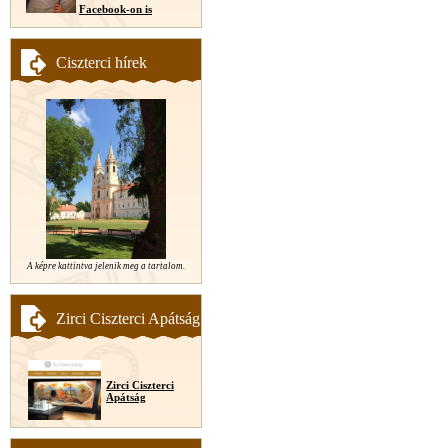
Facebook-on is
Ciszterci hírek
A képre kattintva jelenik meg a tartalom.
Zirci Ciszterci Apátság
Zirci Ciszterci
Apátság