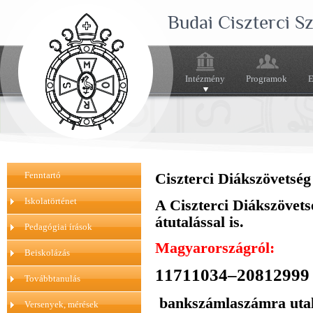
Budai Ciszterci 
Intézmény
Programok
E
Fenntartó
Ciszterci Diákszövetsé
Iskolatörténet
A Ciszterci Diákszövet
átutalással is.
Pedagógiai írások
Magyarországról
:
Beiskolázás
11711034–20812999
Továbbtanulás
bankszámlaszámra utal
Versenyek, mérések