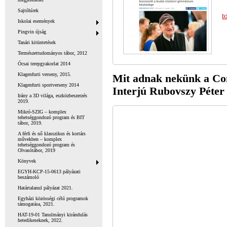
Sajtóhírek
t
Iskolai események
Pingvin újság
Tanári kitüntetések
Természettudományos tábor, 2012
Ócsai terepgyakorlat 2014
Klagenfurti verseny, 2015.
Mit adnak nekünk a Cont
Klagenfurti sportverseny 2014
Interjú Rubovszy Péter 
Irány a 3D világa, eszközbeszerzés
2019.
Mikró-SZIG – komplex
tehetséggondozó program és BIT
tábor, 2019.
A férfi és nő klasszikus és kortárs
művekben – komplex
tehetséggondozó program és
Olvasótábor, 2019
Könyvek
EGYH-KCP-15-0613 pályázati
beszámoló
Határtalanul pályázat 2021.
Egyházi közösségi célú programok
támogatása, 2021.
HAT-19-01 Tanulmányi kirándulás
hetedikeseknek, 2022.