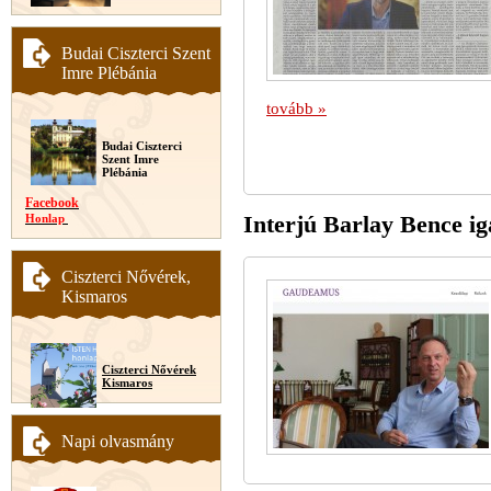
Budai Ciszterci Szent
Imre Plébánia
tovább »
Budai Ciszterci
Szent Imre
Plébánia
Facebook
Interjú Barlay Bence ig
Honlap
Ciszterci Nővérek,
Kismaros
Ciszterci Nővérek
Kismaros
Napi olvasmány