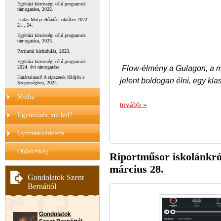
Egyházi közösségi célú programok
támogatása, 2022.
Ludas Matyi előadás, október 2022.
21., 24.
Egyházi közösségi célú programok
támogatása, 2023.
Partiumi kirándulás, 2023.
Egyházi közösségi célú programok
Flow-élmény a Gulagon, a m
2024. évi támogatása
Határtalanul! A cipszerek földjén a
jelent boldogan élni, egy klas
Szepességben, 2024.
Média
tovább »
Ügyintézés, mit hol?
Gyermekvédelem
Oldaltérkép
Riportműsor iskolánkró
március 28.
Gondolatok Szent
Bernáttól
Gondolatok