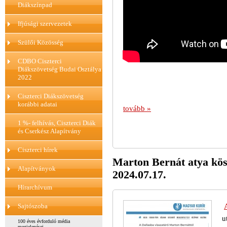
Diákszínpad
Ifjúsági szervezetek
Szülői Közösség
CDBO Ciszterci
Diákszövetség Budai Osztálya
2022
Ciszterci Diákszövetség
korábbi adatai
tovább »
1 %- felhívás, Ciszterci Diák
és Cserkész Alapítvány
Ciszterci hírek
Marton Bernát atya kös
Alapítványok
2024.07.17.
Hírarchívum
Sajtószoba
u
100 éves évforduló média
megjelenései