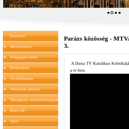
Fenntartó
Parázs közösség - MTVA
3.
Iskolatörténet
Pedagógiai írások
A Duna TV Katolikus Krónikájába
Beiskolázás
a tv-ben.
Továbbtanulás
Versenyek, mérések
Tantárgyak, munkaközösségek
Könyvtár
Sport