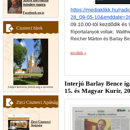
Szent Bernáttól
minden napra
https://mediaklikk.hu/radi
Facebook-on is
28_09-05-10&enddate=2
09.10.00-tól kezdődik és 
Ciszterci hírek
Riportalanyok voltak:
Walthie
Reicher Márton és Barlay Be
tovább »
Interjú Barlay Bence i
A képre kattintva jelenik meg a tartalom.
15. és Magyar Kurír, 20
Zirci Ciszterci Apátság
Zirci Ciszterci
Apátság