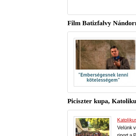
Film Batizfalvy Nándorró
Piciszter kupa, Katolik
Katoliku
Velünk 
riport a 