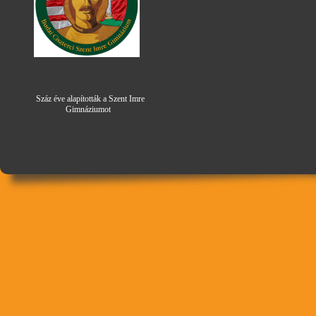
Száz éve alapították a Szent Imre
Gimná
zi
umot