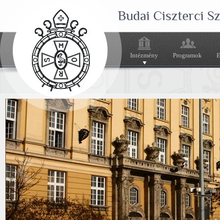
Budai Ciszterci 
Intézmény
Programok
E