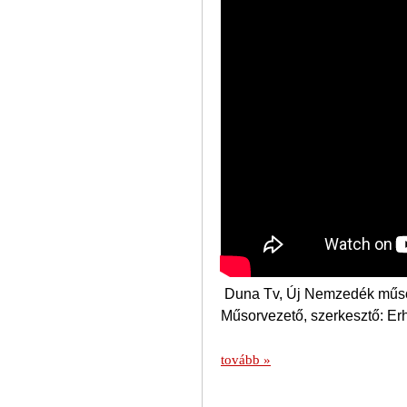
Duna Tv, Új Nemzedék műso
Műsorvezető, szerkesztő: Er
tovább »