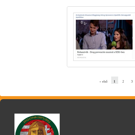
« első
1
2
3