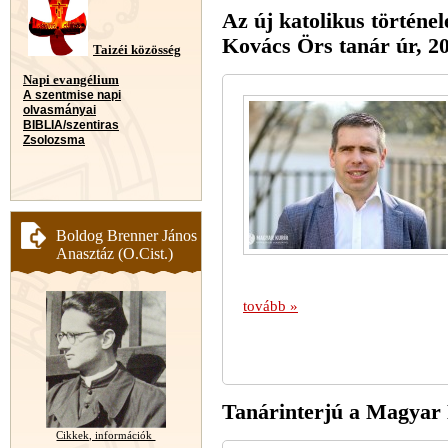
Az új katolikus történe
Kovács Örs tanár úr, 20
Taizéi közösség
Napi evangélium
A szentmise napi
olvasmányai
BIBLIA/szentiras
Zsolozsma
Boldog Brenner János
Anasztáz (O.Cist.)
tovább »
Tanárinterjú a Magyar 
Cikkek, információk