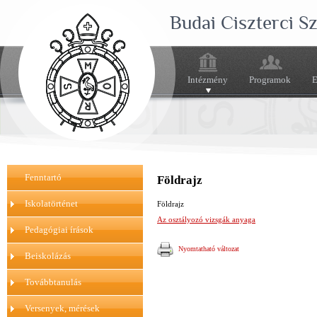
Budai Ciszterci 
Intézmény
Programok
E
Fenntartó
Földrajz
Iskolatörténet
Földrajz
Az osztályozó vizsgák anyaga
Pedagógiai írások
Nyomtatható változat
Beiskolázás
Továbbtanulás
Versenyek, mérések