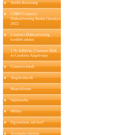
Szülői Közösség
CDBO Ciszterci
Diákszövetség Budai Osztálya
2022
Ciszterci Diákszövetség
korábbi adatai
1 %- felhívás, Ciszterci Diák
és Cserkész Alapítvány
Ciszterci hírek
Alapítványok
Hírarchívum
Sajtószoba
Média
Ügyintézés, mit hol?
Gyermekvédelem