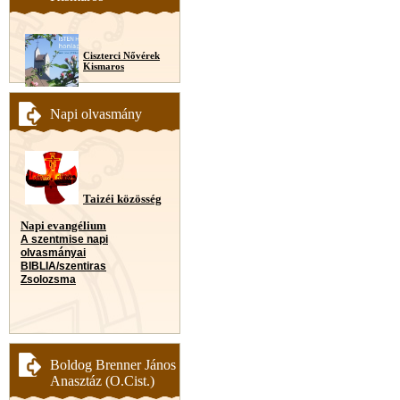
Ciszterci Nővérek
Kismaros
Napi olvasmány
Taizéi közösség
Napi evangélium
A szentmise napi
olvasmányai
BIBLIA/szentiras
Zsolozsma
Boldog Brenner János
Anasztáz (O.Cist.)