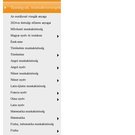
Tantárgyak, munkaközösségek
Az osztályozó vizsgák anyaga
2024-es érettségi előzetes anyagai
Művészeti munkaközösség
Magyar nyelv és irodalom
Ének-zene
Történelem munkaközösség
Történelem
Angol munkaközösség
Angol nyelv
Német munkaközösség
Német nyelv
Latin-újlatin munkaközösség
Francia nyelv
Olasz nyelv
Latin nyelv
Matematika munkaközösség
Matematika
Fizika, informatika munkaközösség
Fizika