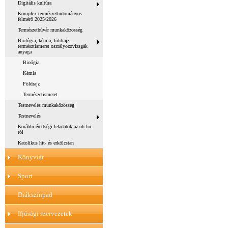
Digitális kultúra
Komplex természettudományos
felmérő 2025/2026
Természetbúvár munkaközösség
Biológia, kémia, földrajz,
természtismeret osztályozóvizsgák
anyaga
Bioógia
Kémia
Földrajz
Természetismeret
Testnevelés munkaközösség
Testnevelés
Korábbi érettségi feladatok az oh.hu-
ról
Katolikus hit- és erkölcstan
Könyvtár
Sport
Diákszínpad
Ifjúsági szervezetek