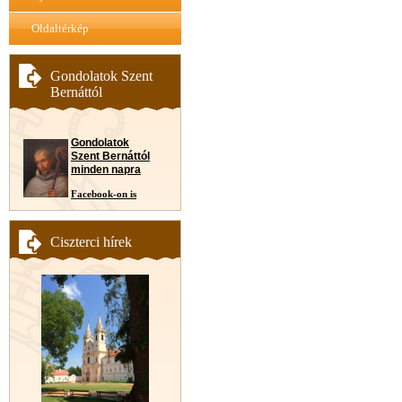
Oldaltérkép
Gondolatok Szent
Bernáttól
Gondolatok
Szent Bernáttól
minden napra
Facebook-on is
Ciszterci hírek