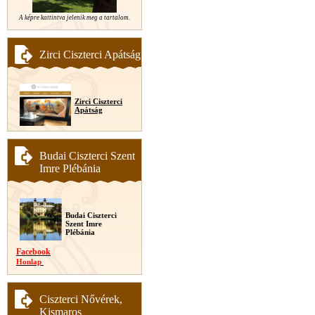
A képre kattintva jelenik meg a tartalom.
Zirci Ciszterci Apátság
Zirci Ciszterci
Apátság
Budai Ciszterci Szent
Imre Plébánia
Budai Ciszterci
Szent Imre
Plébánia
Facebook
Honlap
Ciszterci Nővérek,
Kismaros