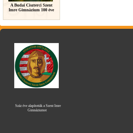
A Budai Ciszterci Szent
Imre Gimnázium 100 éve
Száz éve alapították a Szent Imre
Gimná
zi
umot