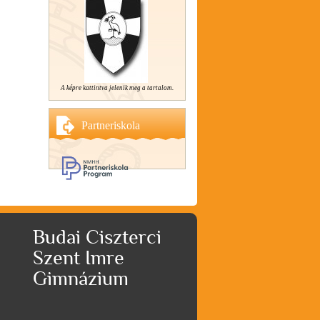
A képre kattintva jelenik meg a tartalom.
Partneriskola
Budai Ciszterci
Szent Imre
Gimnázium