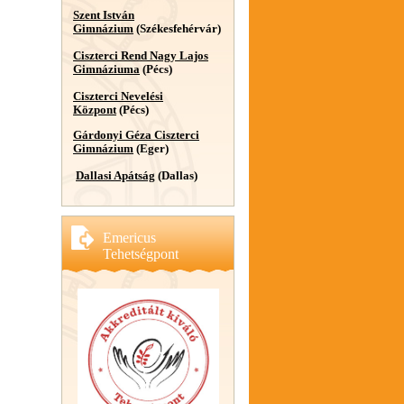
Szent István
Gimnázium
(Székesfehérvár)
Ciszterci Rend Nagy Lajos
Gimnáziuma
(Pécs)
Ciszterci Nevelési
Központ
(Pécs)
Gárdonyi Géza Ciszterci
Gimnázium
(Eger)
Dallasi Apátság
(Dallas)
Emericus
Tehetségpont