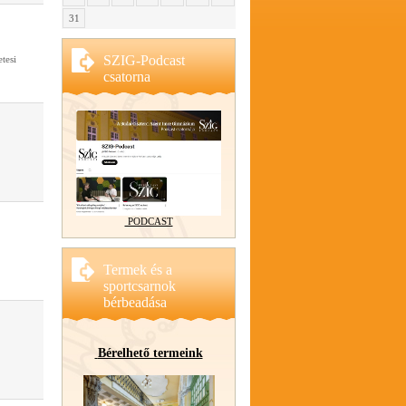
31
SZIG-Podcast
tesi
csatorna
PODCAST
Termek és a
sportcsarnok
bérbeadása
Bérelhető termeink