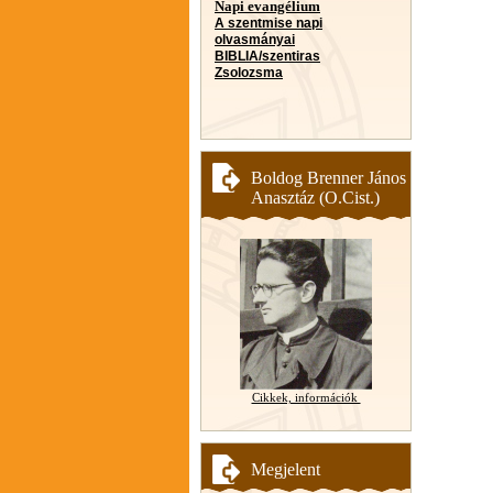
Napi evangélium
A szentmise napi
olvasmányai
BIBLIA/szentiras
Zsolozsma
Boldog Brenner János
Anasztáz (O.Cist.)
Cikkek, információk
Megjelent