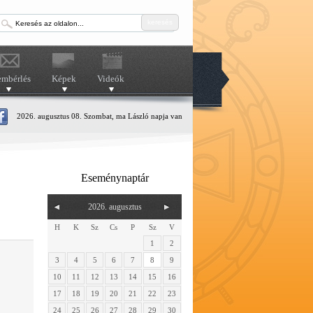
keresés
embérlés
Képek
Videók
2026. augusztus 08. Szombat, ma László napja van
Eseménynaptár
2026. augusztus
H
K
Sz
Cs
P
Sz
V
1
2
3
4
5
6
7
8
9
10
11
12
13
14
15
16
17
18
19
20
21
22
23
24
25
26
27
28
29
30