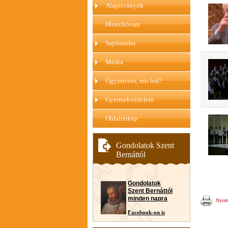
Alapítványok
Hírarchívum
Sajtószoba
Média
Ügyintézés, mit hol?
Gyermekvédelem
Oldaltérkép
Gondolatok Szent
Bernáttól
Gondolatok
Szent Bernáttól
minden napra
Nyomt
Facebook-on is