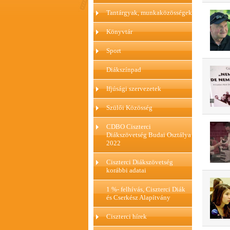
Tantárgyak, munkaközösségek
Könyvtár
Sport
Diákszínpad
Ifjúsági szervezetek
Szülői Közösség
CDBO Ciszterci
Diákszövetség Budai Osztálya
2022
Ciszterci Diákszövetség
korábbi adatai
1 %- felhívás, Ciszterci Diák
és Cserkész Alapítvány
Ciszterci hírek