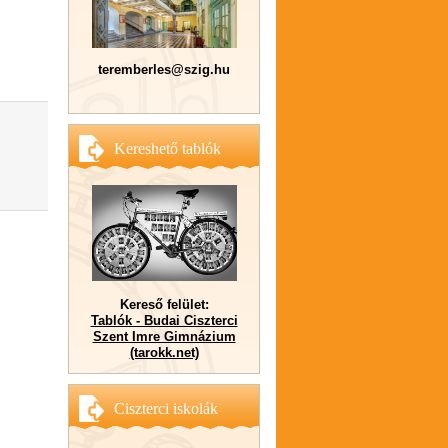
teremberles@szig.hu
Kereshető tablók
Kereső felület:
Tablók - Budai Ciszterci
Szent Imre Gimnázium
(tarokk.net)
Ciszterci iskolák