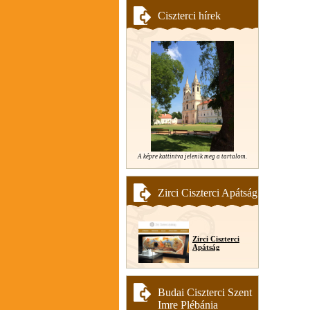
Ciszterci hírek
A képre kattintva jelenik meg a tartalom.
Zirci Ciszterci Apátság
Zirci Ciszterci
Apátság
Budai Ciszterci Szent
Imre Plébánia