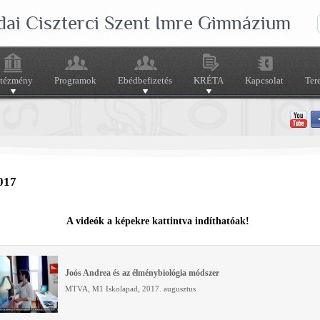
dai Ciszterci Szent Imre Gimnázium
ntézmény
Programok
Ebédbefizetés
KRÉTA
Kapcsolat
Ter
017
A videók a képekre kattintva indíthatóak!
Joós Andrea és az élménybiológia módszer
MTVA, M1 Iskolapad, 2017. augusztus