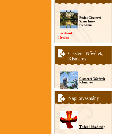
Budai Ciszterci
Szent Imre
Plébánia
Facebook
Honlap
Ciszterci Nővérek,
Kismaros
Ciszterci Nővérek
Kismaros
Napi olvasmány
Taizéi közösség