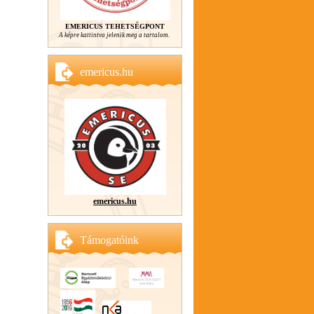
EMERICUS TEHETSÉGPONT
A képre kattintva jelenik meg a tartalom.
emericus.hu
emericus.hu
Támogatóink