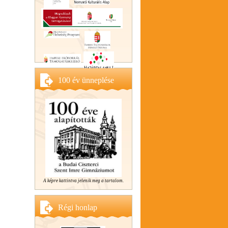
100 év ünneplése
A képre kattintva jelenik meg a tartalom.
Régi honlap