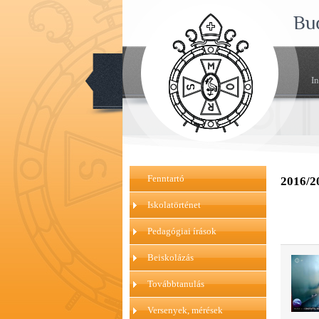
Bu
I
Fenntartó
2016/2
Iskolatörténet
Pedagógiai írások
Beiskolázás
Továbbtanulás
Versenyek, mérések