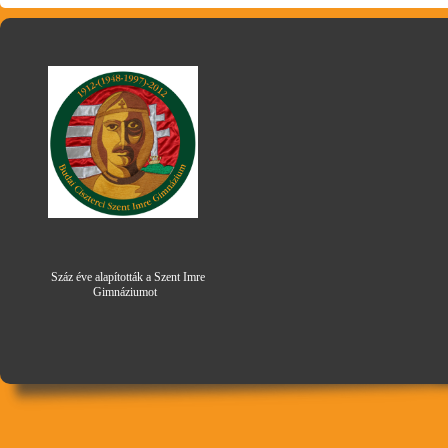
Száz éve alapították a Szent Imre
Gimná
zi
umot