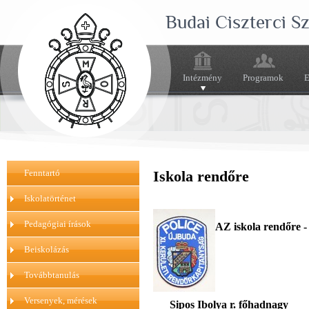
Budai Ciszterci 
Intézmény
Programok
E
Fenntartó
Iskola rendőre
Iskolatörténet
Pedagógiai írások
AZ iskola rendőre -
Beiskolázás
Továbbtanulás
Versenyek, mérések
Sipos Ibolya r. főhadnagy