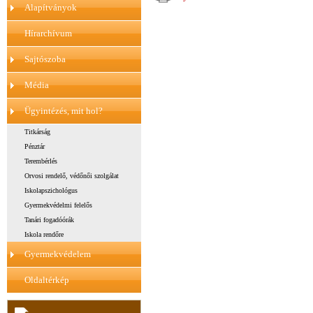
Alapítványok
Hírarchívum
Sajtószoba
Média
Ügyintézés, mit hol?
Titkárság
Pénztár
Terembérlés
Orvosi rendelő, védőnői szolgálat
Iskolapszichológus
Gyermekvédelmi felelős
Tanári fogadóórák
Iskola rendőre
Gyermekvédelem
Oldaltérkép