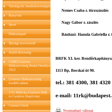
Tantárgyak, munkaközösségek
Nemes Csaba r. törzszászlós
Könyvtár
Nagy Gábor r. zászlós
Sport
Bánházi- Hanula Gabriella r. f
Diákszínpad
Ifjúsági szervezetek
Szülői Közösség
BRFK XI. ker. Rendőrkapitánys
CDBO Ciszterci
Diákszövetség Budai Osztálya
2022
1113 Bp, Bocskai út 90.
Ciszterci Diákszövetség
tel.: 381 4300, 381 4320
korábbi adatai
1 %- felhívás, Ciszterci Diák
e-mail: 11rk@budapest.
és Cserkész Alapítvány
Ciszterci hírek
Nyomtatható változat