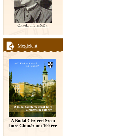
Cikkek, információk
Megjelent
A Budai Ciszterci Szent
Imre Gimnázium 100 éve