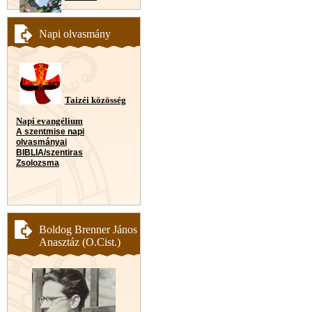
Napi olvasmány
Taizéi közösség
Napi evangélium
A szentmise napi
olvasmányai
BIBLIA/szentiras
Zsolozsma
Boldog Brenner János
Anasztáz (O.Cist.)