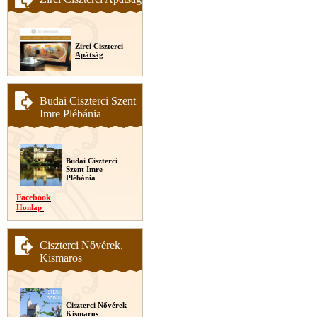
Zirci Ciszterci
Apátság
Budai Ciszterci Szent
Imre Plébánia
Budai Ciszterci
Szent Imre
Plébánia
Facebook
Honlap
Ciszterci Nővérek,
Kismaros
Ciszterci Nővérek
Kismaros