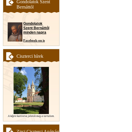
Gondolatok Szent
Bernáttól
Gondolatok
Szent Bernáttól
minden napra
Facebook-on is
Ciszterci hírek
A képre kattintva jelenik meg a tartalom.
Zirci Ciszterci Apátság