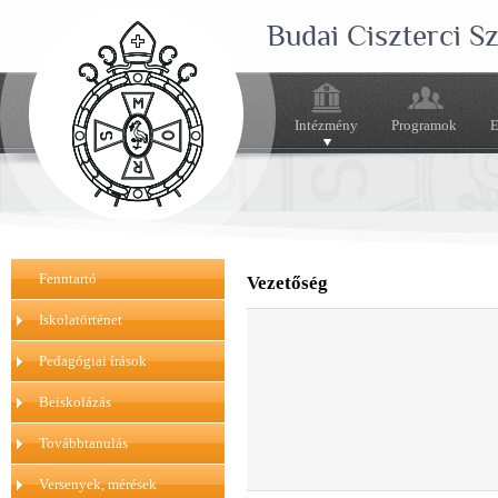
Budai Ciszterci 
Intézmény
Programok
E
Fenntartó
Vezetőség
Iskolatörténet
Pedagógiai írások
Beiskolázás
Továbbtanulás
Versenyek, mérések