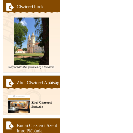
Ciszterci hírek
A képre kattintva jelenik meg a tartalom.
Zirci Ciszterci Apátság
Zirci Ciszterci
Apátság
Budai Ciszterci Szent
Imre Plébánia