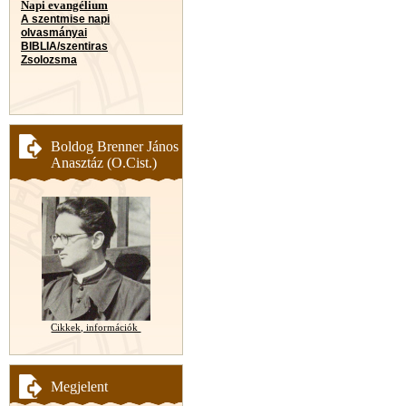
Napi evangélium
A szentmise napi
olvasmányai
BIBLIA/szentiras
Zsolozsma
Boldog Brenner János
Anasztáz (O.Cist.)
Cikkek, információk
Megjelent