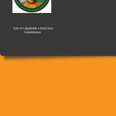
Száz éve alapították a Szent Imre
Gimná
zi
umot