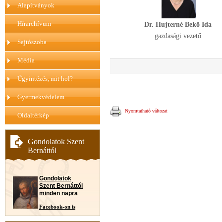
Alapítványok
Hírarchívum
Dr. Hujterné Bekő Ida
gazdasági vezető
Sajtószoba
Média
Ügyintézés, mit hol?
Gyermekvédelem
Nyomtatható változat
Oldaltérkép
Gondolatok Szent
Bernáttól
Gondolatok
Szent Bernáttól
minden napra
Facebook-on is