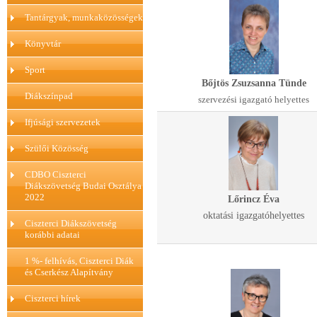
Tantárgyak, munkaközösségek
Könyvtár
Sport
Bőjtös Zsuzsanna Tünde
Diákszínpad
szervezési igazgató helyettes
Ifjúsági szervezetek
Szülői Közösség
CDBO Ciszterci
Diákszövetség Budai Osztálya
2022
Lőrincz Éva
oktatási igazgatóhelyettes
Ciszterci Diákszövetség
korábbi adatai
1 %- felhívás, Ciszterci Diák
és Cserkész Alapítvány
Ciszterci hírek