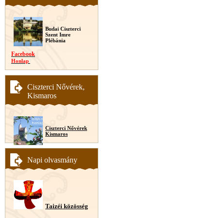
Budai Ciszterci
Szent Imre
Plébánia
Facebook
Honlap
Ciszterci Nővérek,
Kismaros
Ciszterci Nővérek
Kismaros
Napi olvasmány
Taizéi közösség