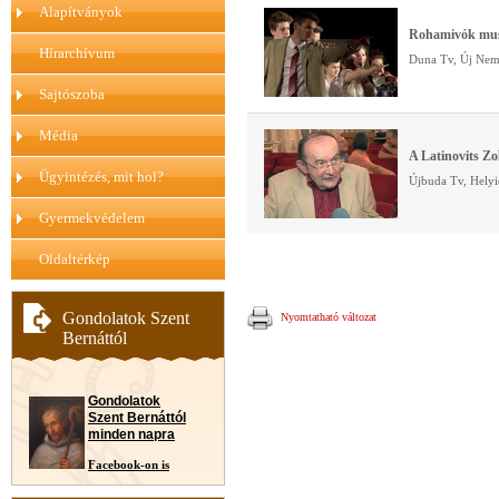
Alapítványok
Rohamivók musi
Hírarchívum
Duna Tv, Új Nemz
Sajtószoba
Média
A Latinovits Z
Ügyintézés, mit hol?
Újbuda Tv, Helyi
Gyermekvédelem
Oldaltérkép
Gondolatok Szent
Nyomtatható változat
Bernáttól
Gondolatok
Szent Bernáttól
minden napra
Facebook-on is