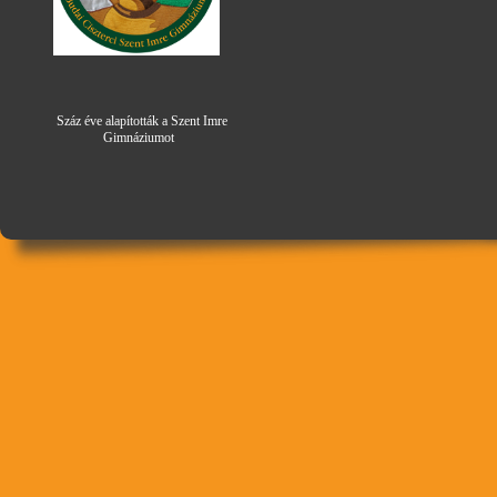
Száz éve alapították a Szent Imre
Gimná
zi
umot