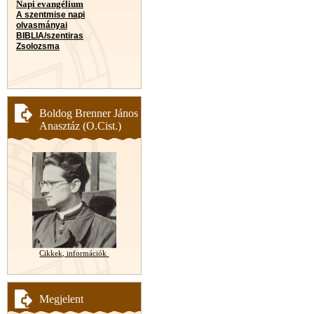
Napi evangélium
A szentmise napi
olvasmányai
BIBLIA/szentiras
Zsolozsma
Boldog Brenner János
Anasztáz (O.Cist.)
Cikkek, információk
Megjelent