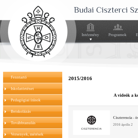
Budai Ciszterci 
Intézmény
Programok
E
Fenntartó
2015/2016
Iskolatörténet
A videók a k
Pedagógiai írások
Beiskolázás
Ciszterencia - ö
Továbbtanulás
2016 április 2
Versenyek, mérések