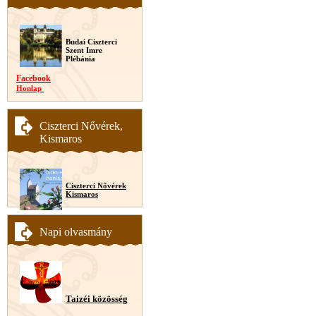
Budai Ciszterci
Szent Imre
Plébánia
Facebook
Honlap
Ciszterci Nővérek,
Kismaros
Ciszterci Nővérek
Kismaros
Napi olvasmány
Taizéi közösség