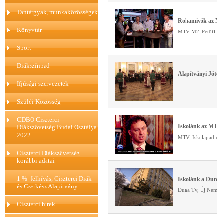
Tantárgyak, munkaközösségek
Rohamivók az 
Könyvtár
MTV M2, Petőfi
Sport
Diákszínpad
Alapítványi Jót
Ifjúsági szervezetek
Szülői Közösség
CDBO Ciszterci
Iskolánk az MT
Diákszövetség Budai Osztálya
2022
MTV, Iskolapad c
Ciszterci Diákszövetség
korábbi adatai
1 %- felhívás, Ciszterci Diák
Iskolánk a Dun
és Cserkész Alapítvány
Duna Tv, Új Nemz
Ciszterci hírek