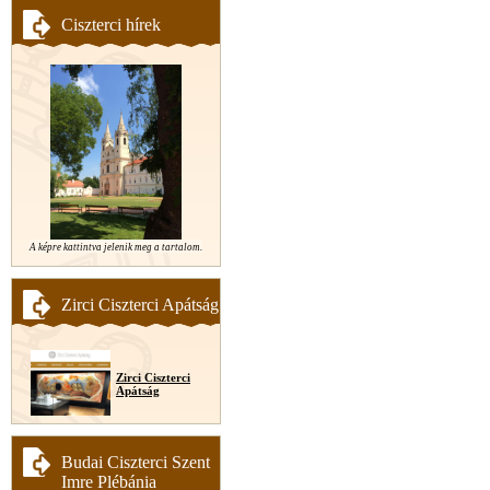
Ciszterci hírek
A képre kattintva jelenik meg a tartalom.
Zirci Ciszterci Apátság
Zirci Ciszterci
Apátság
Budai Ciszterci Szent
Imre Plébánia