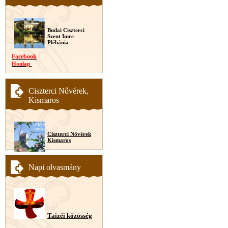
Budai Ciszterci
Szent Imre
Plébánia
Facebook
Honlap
Ciszterci Nővérek,
Kismaros
Ciszterci Nővérek
Kismaros
Napi olvasmány
Taizéi közösség