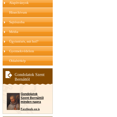
Alapítványok
Hírarchívum
Sajtószoba
Média
Ügyintézés, mit hol?
Gyermekvédelem
Oldaltérkép
Gondolatok Szent
Bernáttól
Gondolatok
Szent Bernáttól
minden napra
Facebook-on is