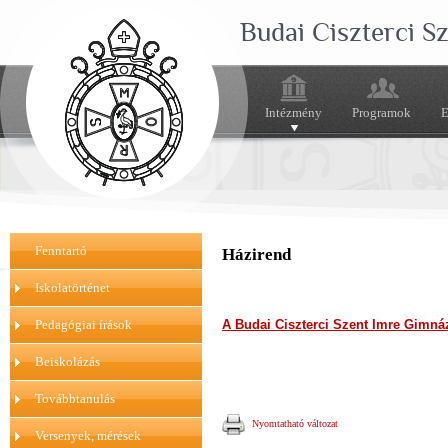
Budai Ciszterci 
Intézmény
Programok
E
Fenntartó
Házirend
Iskolatörténet
A Budai Ciszterci Szent Imre Gimná
Pedagógiai írások
Beiskolázás
Továbbtanulás
Nyomtatható változat
Versenyek, mérések