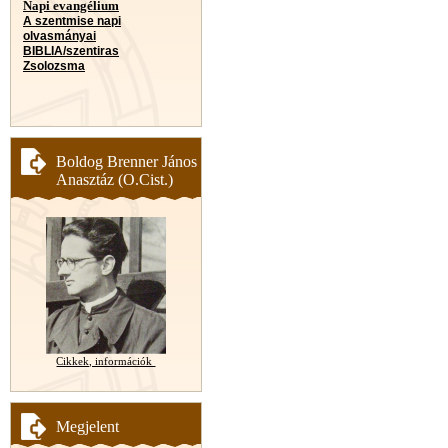
Napi evangélium
A szentmise napi
olvasmányai
BIBLIA/szentiras
Zsolozsma
Boldog Brenner János
Anasztáz (O.Cist.)
Cikkek, információk
Megjelent