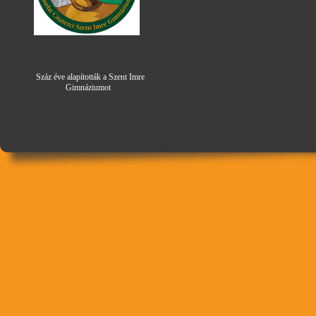
Száz éve alapították a Szent Imre
Gimná
zi
umot