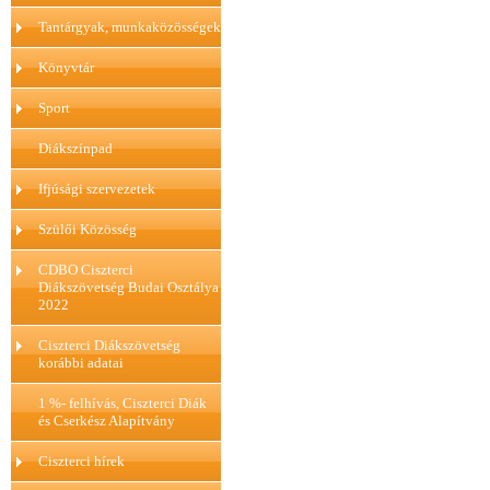
Tantárgyak, munkaközösségek
Könyvtár
Sport
Diákszínpad
Ifjúsági szervezetek
Szülői Közösség
CDBO Ciszterci
Diákszövetség Budai Osztálya
2022
Ciszterci Diákszövetség
korábbi adatai
1 %- felhívás, Ciszterci Diák
és Cserkész Alapítvány
Ciszterci hírek