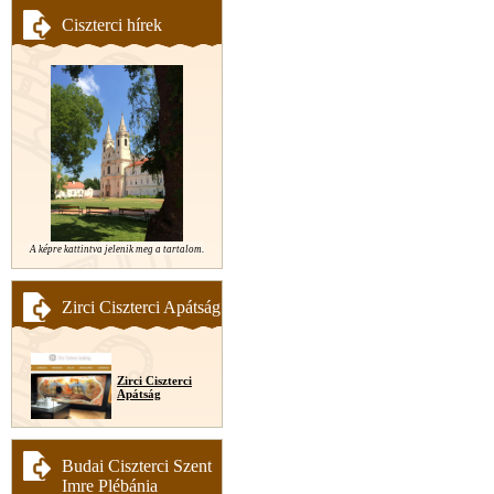
Ciszterci hírek
A képre kattintva jelenik meg a tartalom.
Zirci Ciszterci Apátság
Zirci Ciszterci
Apátság
Budai Ciszterci Szent
Imre Plébánia