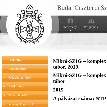
Budai Ciszterci 
Intézmény
Programok
E
Fenntartó
Mikró-SZIG – komplex 
tábor, 2019.
Iskolatörténet
Mikró-SZIG – komplex 
Pedagógiai írások
tábor
Beiskolázás
2019
Továbbtanulás
A pályázat száma: NT
Versenyek, mérések