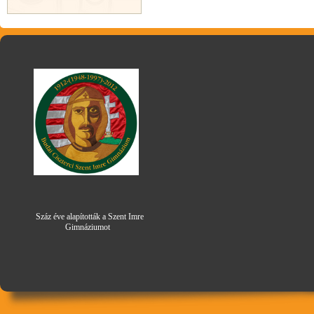
Száz éve alapították a Szent Imre
Gimná
zi
umot