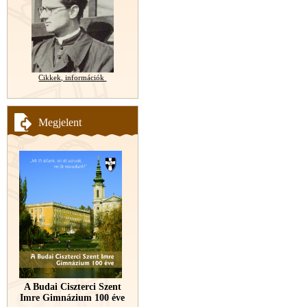
Cikkek, információk
Megjelent
A Budai Ciszterci Szent
Imre Gimnázium 100 éve