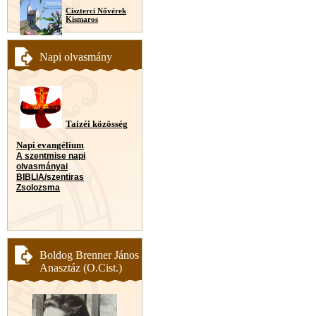
Ciszterci Nővérek
Kismaros
Napi olvasmány
Taizéi közösség
Napi evangélium
A szentmise napi
olvasmányai
BIBLIA/szentiras
Zsolozsma
Boldog Brenner János
Anasztáz (O.Cist.)