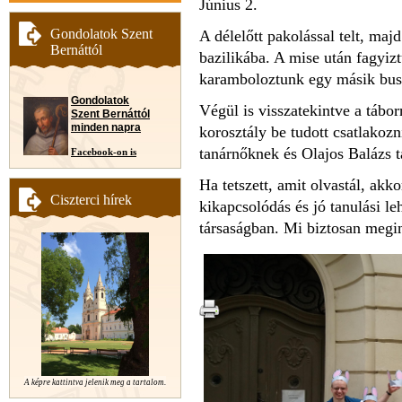
Június 2.
Gondolatok Szent
A délelőtt pakolással telt, maj
Bernáttól
bazilikába. A mise után fagyizt
karamboloztunk egy másik buss
Gondolatok
Végül is visszatekintve a tábor
Szent Bernáttól
minden napra
korosztály be tudott csatlakoz
tanárnőknek és Olajos Balázs t
Facebook-on is
Ha tetszett, amit olvastál, akko
Ciszterci hírek
kikapcsolódás és jó tanulási l
társaságban. Mi biztosan megin
A képre kattintva jelenik meg a tartalom.