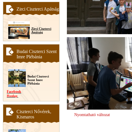
Zirci Ciszterci Apátság
Zirci Ciszterci
Apátság
Budai Ciszterci Szent
Imre Plébánia
Budai Ciszterci
Szent Imre
Plébánia
Facebook
Honlap
Ciszterci Nővérek,
Nyomtatható változat
Kismaros