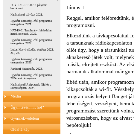
EGYH-KCP-15-0613 pályázati
Június 1.
beszámoló
Határtalanul pályázat 2021.
Reggel, amikor felébredtünk, és
Egyházi közösségi célú programok
programozni.
támogatása, 2021.
HAT-19-01 Tanulmányi kirándulás
hetedikeseknek, 2022.
Elkezdtünk a távkapcsolattal f
Egyházi közösségi célú programok
a társunknak rádiókapcsolaton k
támogatása, 2022.
ollót úgy, hogy a társunkkal t
Ludas Matyi előadás, október 2022.
21., 24.
aknakereső játék volt, melynek
Egyházi közösségi célú programok
támogatása, 2023.
másik, elrejtett eszközt. Az e
Partiumi kirándulás, 2023.
harmadik alkalommal már gumic
Egyházi közösségi célú programok
2024. évi támogatása
Ebéd után, amikor programozni 
Határtalanul! A cipszerek földjén a
Szepességben, 2024.
kikapcsolták a wi-fit. Vészhely
programozás helyett Banget ját
Média
lehetőségeit, veszélyeit, bemut
Ügyintézés, mit hol?
programozást szerettünk volna
városnézésben, hogy az alvást
Gyermekvédelem
bepótoljuk!
Oldaltérkép