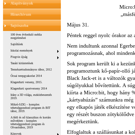
Alapítványok
Micro:
„másf
Hírarchívum
Május 31.
Sajtószoba
Péntek reggel nyolc órakor az 
100 éves évforduló média
megjelenései
Sajtóhírek
Nem indultunk azonnal Egerbe
Iskolai események
programozásnak, ahol mindenki
Pingvin újság
Sok program került ki a kezün
Tanári kitüntetések
Természettudományos tábor, 2012
programoztunk kő-papír-olló já
Ócsai terepgyakorlat 2014
Black Jack-et is a változók gy
Klagenfurti verseny, 2015.
súgólyukkal bővítettünk. A sú
Klagenfurti sportverseny 2014
kiírta a Micro:bit, hogy hány 
Irány a 3D világa, eszközbeszerzés
2019.
„kártyahúzás” számunkra még e
Mikró-SZIG – komplex
egy elkapós játék elkészítése 
tehetséggondozó program és BIT
tábor, 2019.
egy részét buszon zötykölődve
A férfi és nő klasszikus és kortárs
megérkeztünk.
művekben – komplex
tehetséggondozó program és
Olvasótábor, 2019
Elfoglaltuk a szállásunkat a k
Könyvek