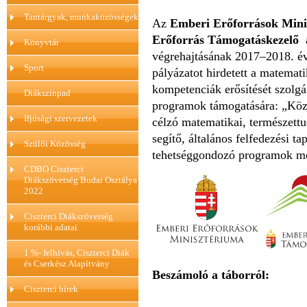
Tantárgyak, munkaközösségek
Az
Emberi Erőforrások Min
Erőforrás Támogatáskezelő
Könyvtár
végrehajtásának 2017–2018. év
Sport
pályázatot hirdetett
a matematik
kompetenciák erősítését szolgál
Diákszínpad
programok támogatására: „
Köz
Ifjúsági szervezetek
célzó matematikai, természettu
segítő, általános felfedezési t
Szülői Közösség
tehetséggondozó programok me
CDBO Ciszterci
Diákszövetség Budai Osztálya
2022
Ciszterci Diákszövetség
korábbi adatai
1 %- felhívás, Ciszterci Diák
és Cserkész Alapítvány
Beszámoló a táborról:
Ciszterci hírek