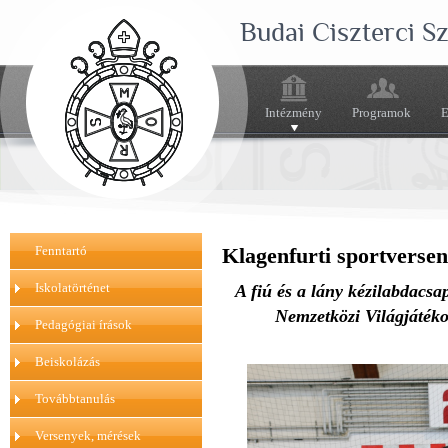
Budai Ciszterci 
Intézmény
Programok
E
Fenntartó
Klagenfurti sportverse
Iskolatörténet
A fiú és a lány kézilabdacsa
Nemzetközi Világjáték
Pedagógiai írások
Beiskolázás
Továbbtanulás
Versenyek, mérések