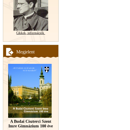
Cikkek, információk
Megjelent
A Budai Ciszterci Szent
Imre Gimnázium 100 éve