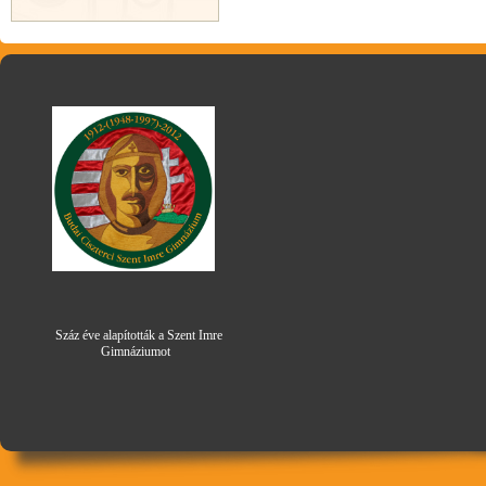
Száz éve alapították a Szent Imre
Gimná
zi
umot