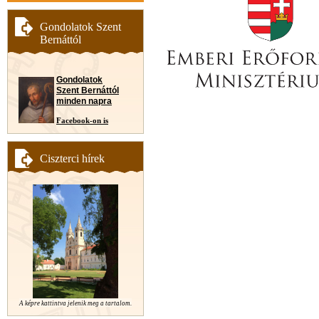
Gondolatok Szent
Bernáttól
Gondolatok
Szent Bernáttól
minden napra
Facebook-on is
Ciszterci hírek
A képre kattintva jelenik meg a tartalom.