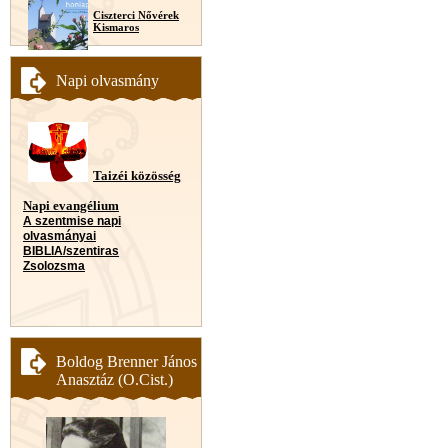
Ciszterci Nővérek
Kismaros
Napi olvasmány
Taizéi közösség
Napi evangélium
A szentmise napi
olvasmányai
BIBLIA/szentiras
Zsolozsma
Boldog Brenner János
Anasztáz (O.Cist.)