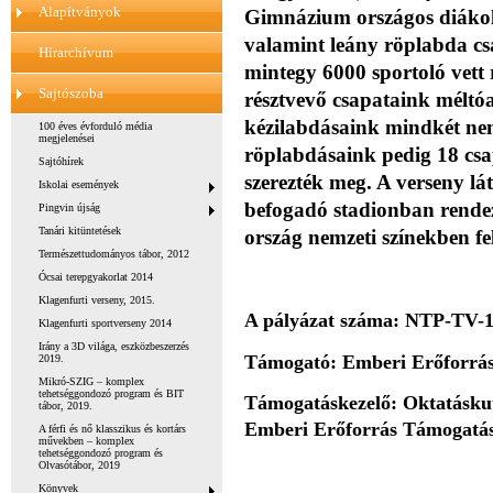
Alapítványok
Gimnázium országos diákoli
valamint leány röplabda c
Hírarchívum
mintegy 6000 sportoló vett 
Sajtószoba
résztvevő csapataink méltóa
kézilabdásaink mindkét nem
100 éves évforduló média
megjelenései
röplabdásaink pedig 18 csap
Sajtóhírek
szerezték meg. A verseny lá
Iskolai események
befogadó stadionban rende
Pingvin újság
Tanári kitüntetések
ország nemzeti színekben fe
Természettudományos tábor, 2012
Ócsai terepgyakorlat 2014
Klagenfurti verseny, 2015.
A pályázat száma: NTP-TV-1
Klagenfurti sportverseny 2014
Irány a 3D világa, eszközbeszerzés
Támogató: Emberi Erőforrás
2019.
Mikró-SZIG – komplex
tehetséggondozó program és BIT
Támogatáskezelő: Oktatáskuta
tábor, 2019.
Emberi Erőforrás Támogatás
A férfi és nő klasszikus és kortárs
művekben – komplex
tehetséggondozó program és
Olvasótábor, 2019
Könyvek