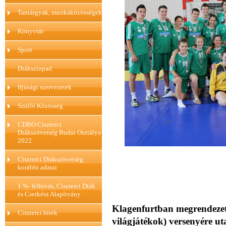
Tantárgyak, munkaközösségek
Könyvtár
Sport
Diákszínpad
Ifjúsági szervezetek
Szülői Közösség
CDBO Ciszterci
Diákszövetség Budai Osztálya
2022
Ciszterci Diákszövetség
korábbi adatai
1 %- felhívás, Ciszterci Diák
és Cserkész Alapítvány
Klagenfurtban megrendezet
Ciszterci hírek
világjátékok) versenyére ut