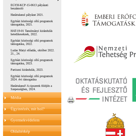
EGYH-KCP-15-0613 pályázati
beszámoló
Határtalanul pályázat 2021.
Egyházi közösségi célú programok
támogatása, 2021.
HAT-19-01 Tanulmányi kirándulás
hetedikeseknek, 2022.
Egyházi közösségi célú programok
támogatása, 2022.
Ludas Matyi előadás, október 2022.
21., 24.
Egyházi közösségi célú programok
támogatása, 2023.
Partiumi kirándulás, 2023.
Egyházi közösségi célú programok
2024. évi támogatása
Határtalanul! A cipszerek földjén a
Szepességben, 2024.
Média
Ügyintézés, mit hol?
Gyermekvédelem
Oldaltérkép