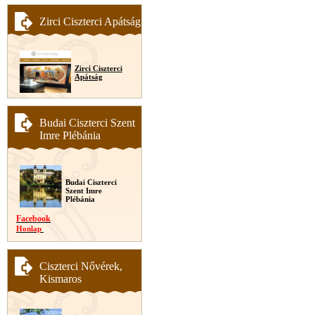
Zirci Ciszterci Apátság
Zirci Ciszterci
Apátság
Budai Ciszterci Szent
Imre Plébánia
Budai Ciszterci
Szent Imre
Plébánia
Facebook
Honlap
Ciszterci Nővérek,
Kismaros