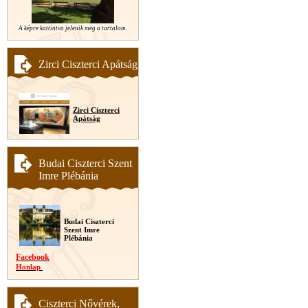
A képre kattintva jelenik meg a tartalom.
Zirci Ciszterci Apátság
Zirci Ciszterci
Apátság
Budai Ciszterci Szent
Imre Plébánia
Budai Ciszterci
Szent Imre
Plébánia
Facebook
Honlap
Ciszterci Nővérek,