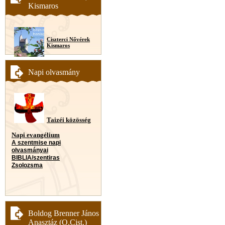
Kismaros
Ciszterci Nővérek
Kismaros
Napi olvasmány
Taizéi közösség
Napi evangélium
A szentmise napi
olvasmányai
BIBLIA/szentiras
Zsolozsma
Boldog Brenner János
Anasztáz (O.Cist.)