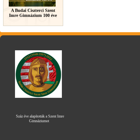
A Budai Ciszterci Szent
Imre Gimnázium 100 éve
Száz éve alapították a Szent Imre
Gimná
zi
umot