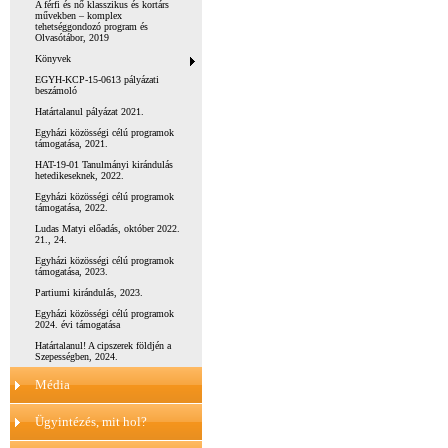
A férfi és nő klasszikus és kortárs
művekben – komplex
tehetséggondozó program és
Olvasótábor, 2019
Könyvek
EGYH-KCP-15-0613 pályázati
beszámoló
Határtalanul pályázat 2021.
Egyházi közösségi célú programok
támogatása, 2021.
HAT-19-01 Tanulmányi kirándulás
hetedikeseknek, 2022.
Egyházi közösségi célú programok
támogatása, 2022.
Ludas Matyi előadás, október 2022.
21., 24.
Egyházi közösségi célú programok
támogatása, 2023.
Partiumi kirándulás, 2023.
Egyházi közösségi célú programok
2024. évi támogatása
Határtalanul! A cipszerek földjén a
Szepességben, 2024.
Média
Ügyintézés, mit hol?