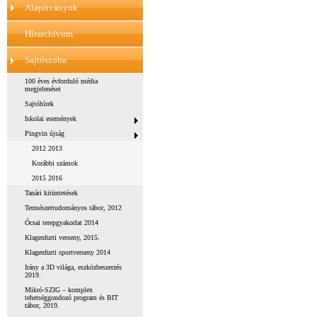
Alapítványok
Hírarchívum
Sajtószoba
100 éves évforduló média
megjelenései
Sajtóhírek
Iskolai események
Pingvin újság
2012 2013
Korábbi számok
2015 2016
Tanári kitüntetések
Természettudományos tábor, 2012
Ócsai terepgyakorlat 2014
Klagenfurti verseny, 2015.
Klagenfurti sportverseny 2014
Irány a 3D világa, eszközbeszerzés
2019.
Mikró-SZIG – komplex
tehetséggondozó program és BIT
tábor, 2019.