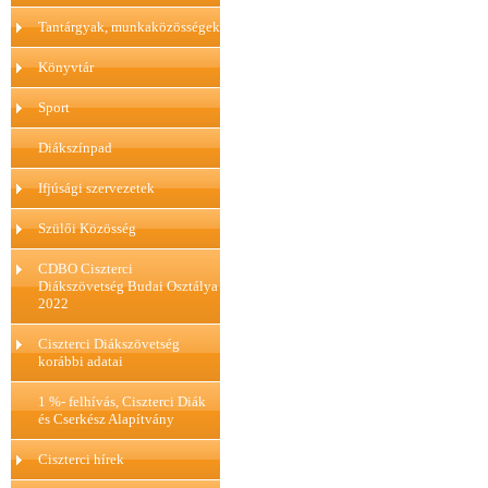
Tantárgyak, munkaközösségek
Könyvtár
Sport
Diákszínpad
Ifjúsági szervezetek
Szülői Közösség
CDBO Ciszterci
Diákszövetség Budai Osztálya
2022
Ciszterci Diákszövetség
korábbi adatai
1 %- felhívás, Ciszterci Diák
és Cserkész Alapítvány
Ciszterci hírek