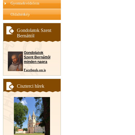
Gyermekvédelem
Oldaltérkép
Gondolatok Szent
Bernáttól
Gondolatok
Szent Bernáttól
minden napra
Facebook-on is
Ciszterci hírek