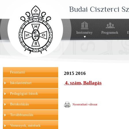
Budai Ciszterci 
Intézmény
Programok
E
Fenntartó
2015 2016
4. szám, Ballagás
Iskolatörténet
Pedagógiai írások
Beiskolázás
Nyomtatható változat
Továbbtanulás
Versenyek, mérések