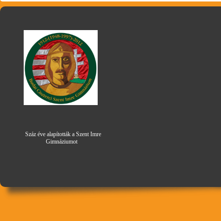
Száz éve alapították a Szent Imre
Gimná
zi
umot