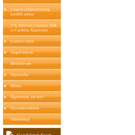
Ciszterci Diákszövetség
korábbi adatai
1 %- felhívás, Ciszterci Diák
és Cserkész Alapítvány
Ciszterci hírek
Alapítványok
Hírarchívum
Sajtószoba
Média
Ügyintézés, mit hol?
Gyermekvédelem
Oldaltérkép