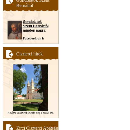
Gondolatok Szent
Bernáttól
Gondolatok
Szent Bernáttól
minden napra
Facebook-on is
Ciszterci hírek
A képre kattintva jelenik meg a tartalom.
Zirci Ciszterci Apátság