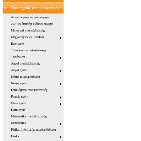
Tantárgyak, munkaközösségek
Az osztályozó vizsgák anyaga
2024-es érettségi előzetes anyagai
Művészeti munkaközösség
Magyar nyelv és irodalom
Ének-zene
Történelem munkaközösség
Történelem
Angol munkaközösség
Angol nyelv
Német munkaközösség
Német nyelv
Latin-újlatin munkaközösség
Francia nyelv
Olasz nyelv
Latin nyelv
Matematika munkaközösség
Matematika
Fizika, informatika munkaközösség
Fizika