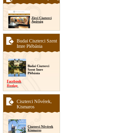
Zirci Ciszterci
Apátság
Budai Ciszterci Szent
Imre Plébánia
Budai Ciszterci
Szent Imre
Plébánia
Facebook
Honlap
Ciszterci Nővérek,
Kismaros
Ciszterci Nővérek
Kismaros