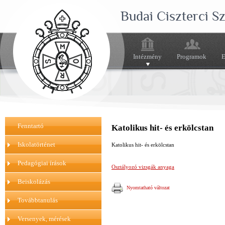
Budai Ciszterci 
Intézmény
Programok
E
Fenntartó
Katolikus hit- és erkölcstan
Iskolatörténet
Katolikus hit- és erkölcstan
Pedagógiai írások
Osztályozó vizsgák anyaga
Beiskolázás
Nyomtatható változat
Továbbtanulás
Versenyek, mérések