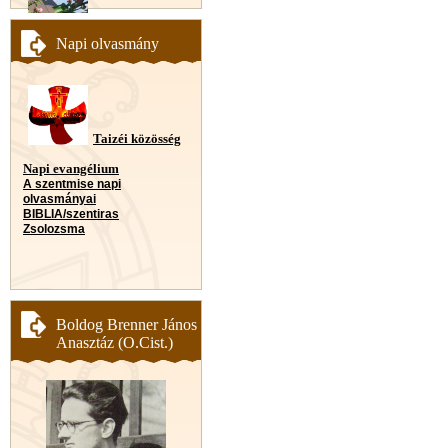
Napi olvasmány
Taizéi közösség
Napi evangélium
A szentmise napi
olvasmányai
BIBLIA/szentiras
Zsolozsma
Boldog Brenner János
Anasztáz (O.Cist.)