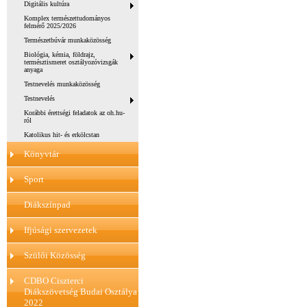
Digitális kultúra
Komplex természettudományos
felmérő 2025/2026
Természetbúvár munkaközösség
Biológia, kémia, földrajz,
természtismeret osztályozóvizsgák
anyaga
Testnevelés munkaközösség
Testnevelés
Korábbi érettségi feladatok az oh.hu-
ról
Katolikus hit- és erkölcstan
Könyvtár
Sport
Diákszínpad
Ifjúsági szervezetek
Szülői Közösség
CDBO Ciszterci
Diákszövetség Budai Osztálya
2022