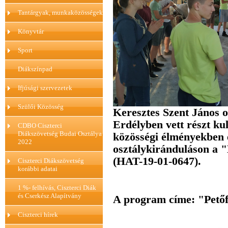
Tantárgyak, munkaközösségek
Könyvtár
Sport
Diákszínpad
Ifjúsági szervezetek
Szülői Közösség
Keresztes Szent János os
Erdélyben vett részt kult
CDBO Ciszterci
Diákszövetség Budai Osztálya
közösségi élményekben 
2022
osztálykiránduláson a 
(HAT-19-01-0647).
Ciszterci Diákszövetség
korábbi adatai
1 %- felhívás, Ciszterci Diák
és Cserkész Alapítvány
A program címe: "Petőf
Ciszterci hírek