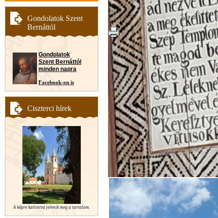
Gondolatok Szent
Bernáttól
Gondolatok
Szent Bernáttól
minden napra
Facebook-on is
Ciszterci hírek
A képre kattintva jelenik meg a tartalom.