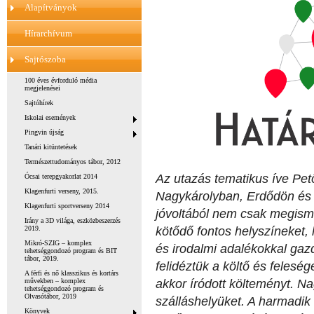
Alapítványok
Hírarchívum
Sajtószoba
100 éves évforduló média
megjelenései
Sajtóhírek
Iskolai események
Pingvin újság
Tanári kitüntetések
Természettudományos tábor, 2012
Az utazás tematikus íve Pet
Ócsai terepgyakorlat 2014
Klagenfurti verseny, 2015.
Nagykárolyban, Erdődön és 
Klagenfurti sportverseny 2014
jóvoltából nem csak megisme
Irány a 3D világa, eszközbeszerzés
kötődő fontos helyszíneket, 
2019.
Mikró-SZIG – komplex
és irodalmi adalékokkal gaz
tehetséggondozó program és BIT
tábor, 2019.
felidéztük a költő és felesé
A férfi és nő klasszikus és kortárs
akkor íródott költeményt. N
művekben – komplex
tehetséggondozó program és
Olvasótábor, 2019
szálláshelyüket. A harmadik
Könyvek