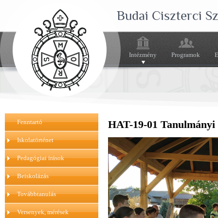
Budai Ciszterci 
Intézmény
Programok
E
Fenntartó
HAT-19-01 Tanulmányi k
Iskolatörténet
Pedagógiai írások
Beiskolázás
Továbbtanulás
Versenyek, mérések