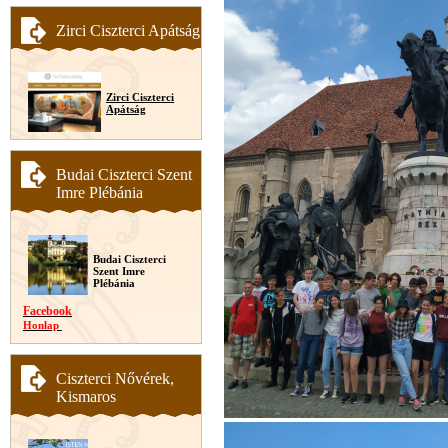
Zirci Ciszterci Apátság
Zirci Ciszterci
Apátság
Budai Ciszterci Szent
Imre Plébánia
Budai Ciszterci
Szent Imre
Plébánia
Facebook
Honlap
Ciszterci Nővérek,
Kismaros