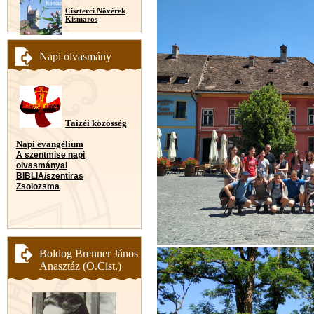
Ciszterci Nővérek
Kismaros
Napi olvasmány
Taizéi közösség
Napi evangélium
A szentmise napi
olvasmányai
BIBLIA/szentiras
Zsolozsma
Boldog Brenner János
Anasztáz (O.Cist.)