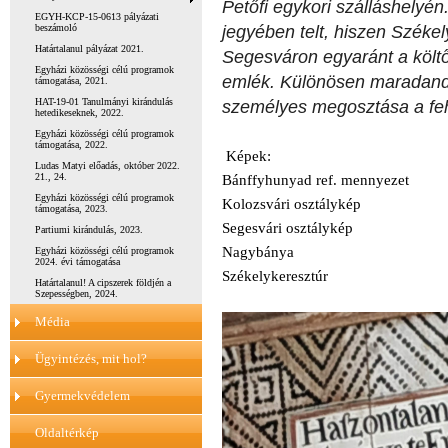
Petőfi egykori szálláshelyén
EGYH-KCP-15-0613 pályázati
jegyében telt, hiszen Széke
beszámoló
Határtalanul pályázat 2021.
Segesváron egyaránt a költő 
Egyházi közösségi célú programok
emlék. Különösen maradand
támogatása, 2021.
HAT-19-01 Tanulmányi kirándulás
személyes megosztása a fe
hetedikeseknek, 2022.
Egyházi közösségi célú programok
támogatása, 2022.
Képek:
Ludas Matyi előadás, október 2022.
21., 24.
Bánffyhunyad ref. mennyezet
Egyházi közösségi célú programok
Kolozsvári osztálykép
támogatása, 2023.
Segesvári osztálykép
Partiumi kirándulás, 2023.
Nagybánya
Egyházi közösségi célú programok
2024. évi támogatása
Székelykeresztúr
Határtalanul! A cipszerek földjén a
Szepességben, 2024.
Média
Ügyintézés, mit hol?
Gyermekvédelem
Oldaltérkép