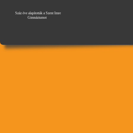
Száz éve alapították a Szent Imre
Gimná
zi
umot