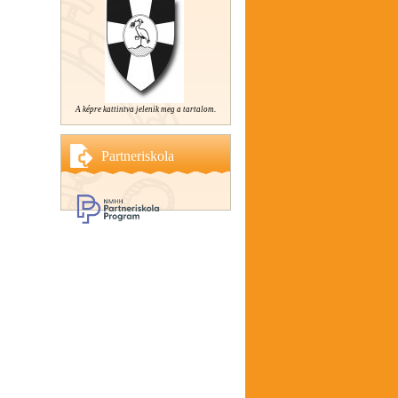
A képre kattintva jelenik meg a tartalom.
Partneriskola