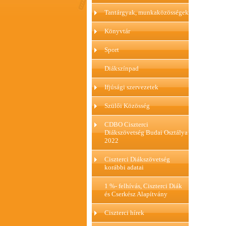
Tantárgyak, munkaközösségek
Könyvtár
Sport
Diákszínpad
Ifjúsági szervezetek
Szülői Közösség
CDBO Ciszterci
Diákszövetség Budai Osztálya
2022
Ciszterci Diákszövetség
korábbi adatai
1 %- felhívás, Ciszterci Diák
és Cserkész Alapítvány
Ciszterci hírek