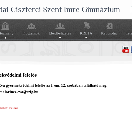
dai Ciszterci Szent Imre Gimnázium
ntézmény
Programok
Ebédbefizetés
KRÉTA
Kapcsolat
Ter
kvédelmi felelős
va gyermekvédelmi felelős az I. em. 12. szobában található meg.
m: lorincz.eva@szig.hu
atható változat