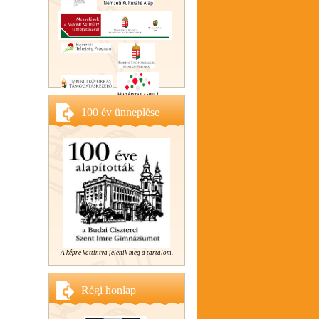
100 év ünneplése
A képre kattintva jelenik meg a tartalom.
Régi honlap