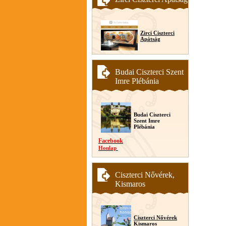
Zirci Ciszterci
Apátság
Budai Ciszterci Szent
Imre Plébánia
Budai Ciszterci
Szent Imre
Plébánia
Facebook
Honlap
Ciszterci Nővérek,
Kismaros
Ciszterci Nővérek
Kismaros