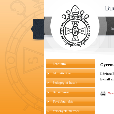
Bu
I
Fenntartó
Gyerme
Iskolatörténet
Lőrincz É
E-mail cí
Pedagógiai írások
Beiskolázás
Nyomt
Továbbtanulás
Versenyek, mérések