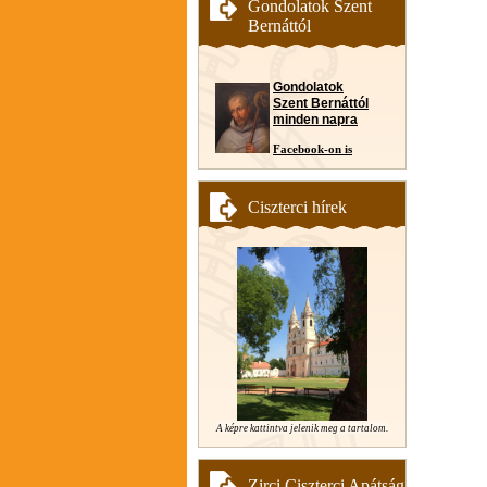
Gondolatok Szent
Bernáttól
Gondolatok
Szent Bernáttól
minden napra
Facebook-on is
Ciszterci hírek
A képre kattintva jelenik meg a tartalom.
Zirci Ciszterci Apátság