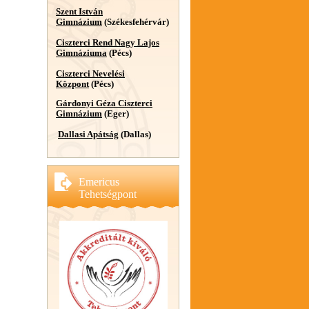
Szent István
Gimnázium
(Székesfehérvár)
Ciszterci Rend Nagy Lajos
Gimnáziuma
(Pécs)
Ciszterci Nevelési
Központ
(Pécs)
Gárdonyi Géza Ciszterci
Gimnázium
(Eger)
Dallasi Apátság
(Dallas)
Emericus
Tehetségpont