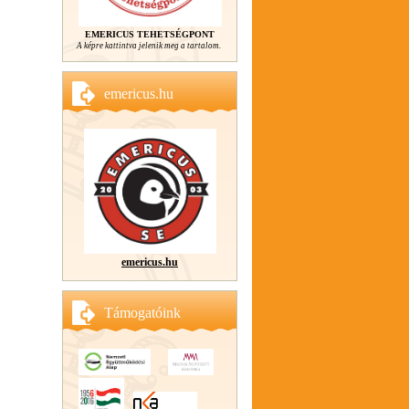
EMERICUS TEHETSÉGPONT
A képre kattintva jelenik meg a tartalom.
emericus.hu
emericus.hu
Támogatóink