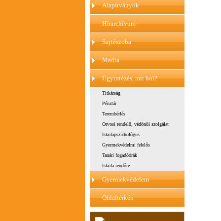
Alapítványok
Hírarchívum
Sajtószoba
Média
Ügyintézés, mit hol?
Titkárság
Pénztár
Terembérlés
Orvosi rendelő, védőnői szolgálat
Iskolapszichológus
Gyermekvédelmi felelős
Tanári fogadóórák
Iskola rendőre
Gyermekvédelem
Oldaltérkép