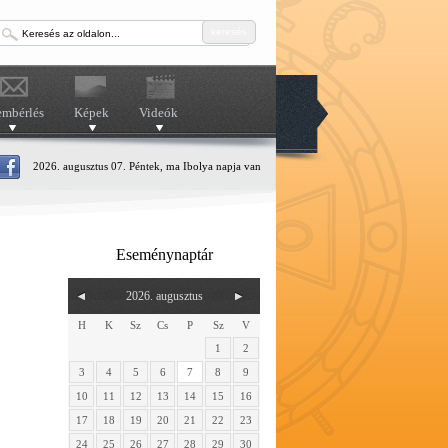
keresés
embérlés
Képek
Videók
2026. augusztus 07. Péntek, ma Ibolya napja van
Eseménynaptár
2026. augusztus
H
K
Sz
Cs
P
Sz
V
1
2
3
4
5
6
7
8
9
10
11
12
13
14
15
16
17
18
19
20
21
22
23
24
25
26
27
28
29
30