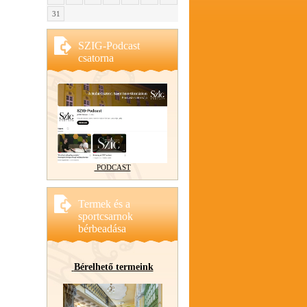
31
SZIG-Podcast
csatorna
PODCAST
Termek és a
sportcsarnok
bérbeadása
Bérelhető termeink