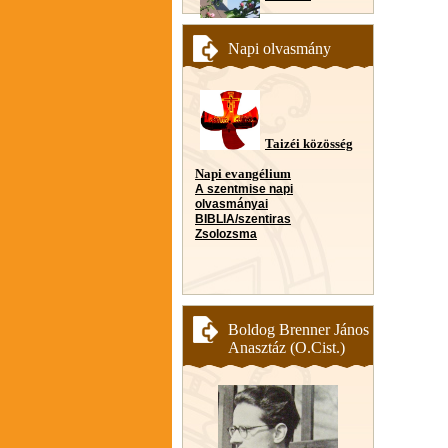
Napi olvasmány
Taizéi közösség
Napi evangélium
A szentmise napi
olvasmányai
BIBLIA/szentiras
Zsolozsma
Boldog Brenner János
Anasztáz (O.Cist.)