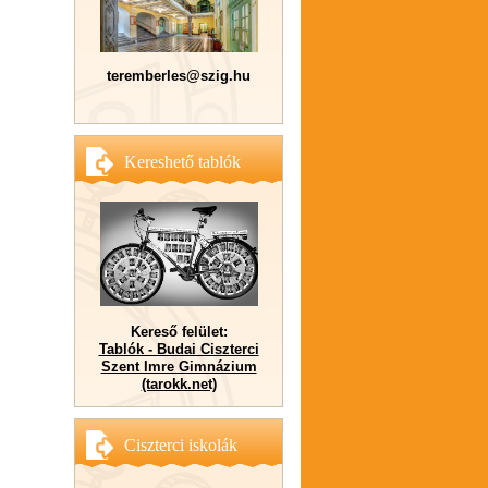
teremberles@szig.hu
Kereshető tablók
Kereső felület:
Tablók - Budai Ciszterci
Szent Imre Gimnázium
(tarokk.net)
Ciszterci iskolák