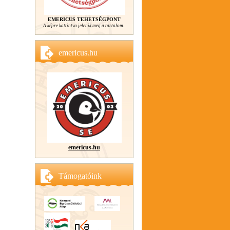
EMERICUS TEHETSÉGPONT
A képre kattintva jelenik meg a tartalom.
emericus.hu
emericus.hu
Támogatóink