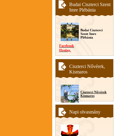
Budai Ciszterci Szent
Imre Plébánia
Budai Ciszterci
Szent Imre
Plébánia
Facebook
Honlap
Ciszterci Nővérek,
Kismaros
Ciszterci Nővérek
Kismaros
Napi olvasmány