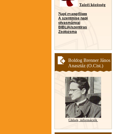
Taizéi közösség
Napi evangélium
A szentmise napi
olvasmányai
BIBLIA/szentiras
Zsolozsma
Boldog Brenner János
Anasztáz (O.Cist.)
Cikkek, információk