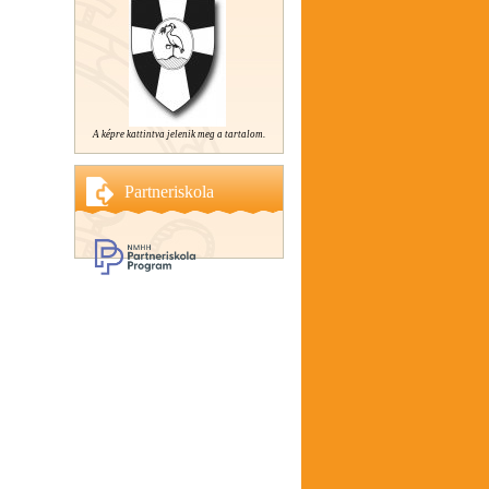
A képre kattintva jelenik meg a tartalom.
Partneriskola