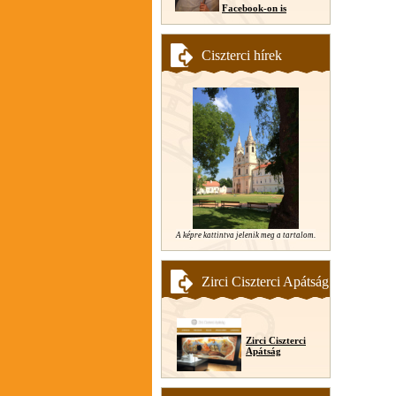
Facebook-on is
Ciszterci hírek
A képre kattintva jelenik meg a tartalom.
Zirci Ciszterci Apátság
Zirci Ciszterci
Apátság