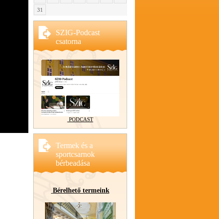
31
SZIG-Podcast
csatorna
PODCAST
Termek és a
sportcsarnok
bérbeadása
Bérelhető termeink