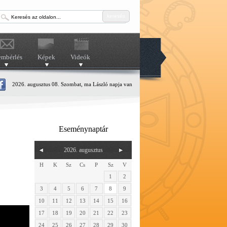
keresés
embérlés
Képek
Videók
2026. augusztus 08. Szombat, ma László napja van
Eseménynaptár
2026. augusztus
H
K
Sz
Cs
P
Sz
V
1
2
3
4
5
6
7
8
9
10
11
12
13
14
15
16
17
18
19
20
21
22
23
24
25
26
27
28
29
30