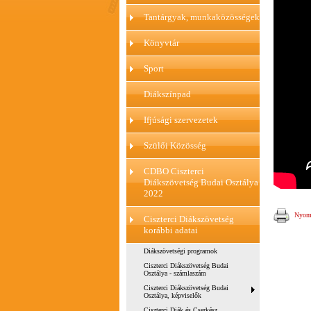
Tantárgyak, munkaközösségek
Könyvtár
Sport
Diákszínpad
Ifjúsági szervezetek
Szülői Közösség
CDBO Ciszterci
Diákszövetség Budai Osztálya
2022
Nyomt
Ciszterci Diákszövetség
korábbi adatai
Diákszövetségi programok
Ciszterci Diákszövetség Budai
Osztálya - számlaszám
Ciszterci Diákszövetség Budai
Osztálya, képviselők
Ciszterci Diák és Cserkész