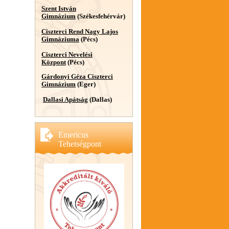
Szent István
Gimnázium
(Székesfehérvár)
Ciszterci Rend Nagy Lajos
Gimnáziuma
(Pécs)
Ciszterci Nevelési
Központ
(Pécs)
Gárdonyi Géza Ciszterci
Gimnázium
(Eger)
Dallasi Apátság
(Dallas)
Emericus
Tehetségpont