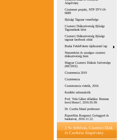
Alapítvány
Ciszternet projekt, NTP-TFV-19-
0089
Ifjúsági Tagozat vezetősége
Ciszterci Diákszövetség Ifjúsági
Tagozatának hírei
Ciszterci Diákszövetség Ifjúsági
tagozat facebook oldal
Budai FehérFekete tájékoztató lap
Nemzetközi és országos ciszterci
diákszövetség hírei
Magyar Ciszterci Diákok Szövetsége
(MCDSZ)
Ciszterencia 2019
Ciszterencia
Cisztercencia videók, 2016.
Korábbi információk
Prof. Vida Gábor előadása: Honnan
hová Homo?, 2016.05.09.
Dr. Csorba Manó professzor
Riportfilm Rozgonyi Györggyel és
barátaival, 2016.11.22.
1 %- felhívás, Ciszterci Diák
és Cserkész Alapítvány