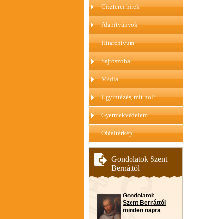
Ciszterci hírek
Alapítványok
Hírarchívum
Sajtószoba
Média
Ügyintézés, mit hol?
Gyermekvédelem
Oldaltérkép
Gondolatok Szent
Bernáttól
Gondolatok
Szent Bernáttól
minden napra