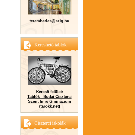
teremberles@szig.hu
Kereshető tablók
Kereső felület:
Tablók - Budai Ciszterci
Szent Imre Gimnázium
(tarokk.net)
Ciszterci iskolák