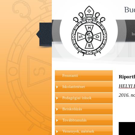
Bu
I
Fenntartó
Riportf
HELYI 
Iskolatörténet
2016. no
Pedagógiai írások
Beiskolázás
Továbbtanulás
Versenyek, mérések