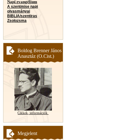
Napi evangélium
A szentmise napi
olvasmányai
BIBLIA/szentiras
Zsolozsma
Boldog Brenner János
Anasztáz (O.Cist.)
Cikkek, információk
Megjelent