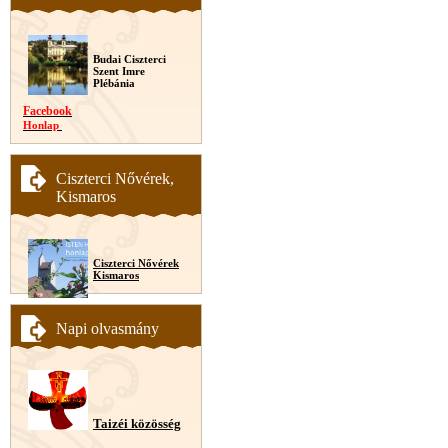
Budai Ciszterci
Szent Imre
Plébánia
Facebook
Honlap
Ciszterci Nővérek,
Kismaros
Ciszterci Nővérek
Kismaros
Napi olvasmány
Taizéi közösség