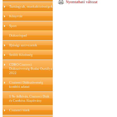
Nyomtatható változat
Tantárgyak, munkaközösségek
Könyvtár
Sport
Diákszínpad
Ifjúsági szervezetek
Szülői Közösség
CDBO Ciszterci
Diákszövetség Budai Osztálya
2022
Ciszterci Diákszövetség
korábbi adatai
1 %- felhívás, Ciszterci Diák
és Cserkész Alapítvány
Ciszterci hírek