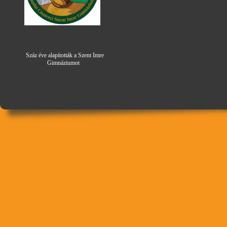
Száz éve alapították a Szent Imre
Gimná
zi
umot