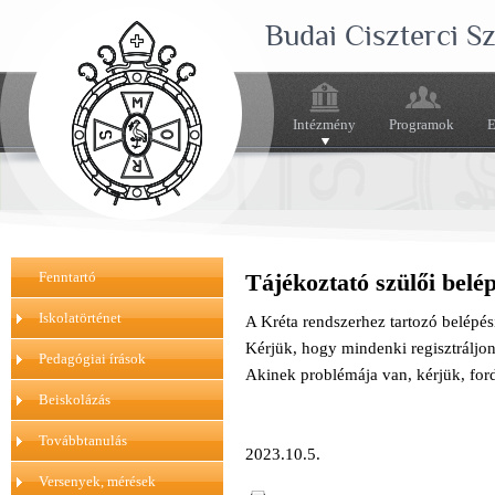
Budai Ciszterci 
Intézmény
Programok
E
Fenntartó
Tájékoztató szülői belé
Iskolatörténet
A Kréta rendszerhez tartozó belépési
Kérjük, hogy mindenki regisztráljon
Pedagógiai írások
Akinek problémája van, kérjük, for
Beiskolázás
Továbbtanulás
2023.10.5.
Versenyek, mérések