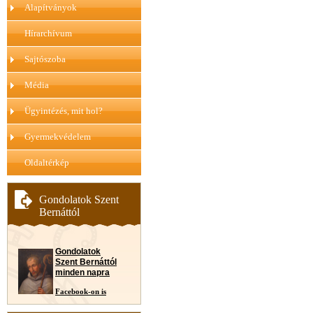
Alapítványok
Hírarchívum
Sajtószoba
Média
Ügyintézés, mit hol?
Gyermekvédelem
Oldaltérkép
Gondolatok Szent
Bernáttól
Gondolatok
Szent Bernáttól
minden napra
Facebook-on is