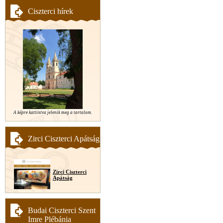
Ciszterci hírek
A képre kattintva jelenik meg a tartalom.
Zirci Ciszterci Apátság
Zirci Ciszterci
Apátság
Budai Ciszterci Szent
Imre Plébánia