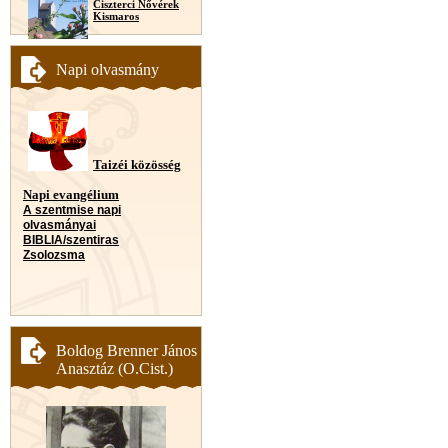
Ciszterci Nővérek
Kismaros
Napi olvasmány
Taizéi közösség
Napi evangélium
A szentmise napi
olvasmányai
BIBLIA/szentiras
Zsolozsma
Boldog Brenner János
Anasztáz (O.Cist.)