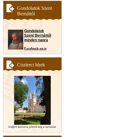
Gondolatok Szent
Bernáttól
Gondolatok
Szent Bernáttól
minden napra
Facebook-on is
Ciszterci hírek
A képre kattintva jelenik meg a tartalom.