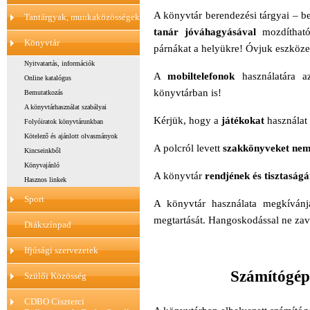
A könyvtár berendezési tárgyai – be
Tantárgyak, munkaközösségek
tanár jóváhagyásával
mozdíthat
Könyvtár
párnákat a helyükre! Óvjuk eszköze
Nyitvatartás, információk
A
mobiltelefonok
használatára az
Online katalógus
könyvtárban is!
Bemutatkozás
A könyvtárhasználat szabályai
Kérjük, hogy a
játékokat
használat
Folyóiratok könyvtárunkban
Kötelező és ajánlott olvasmányok
A polcról levett
szakkönyveket nem 
Kincseinkből
Könyvajánló
A könyvtár
rendjének és tisztaság
Hasznos linkek
Sport
A könyvtár használata megkívánj
megtartását. Hangoskodással ne zav
Diákszínpad
Ifjúsági szervezetek
Számítógép
Szülői Közösség
CDBO Ciszterci