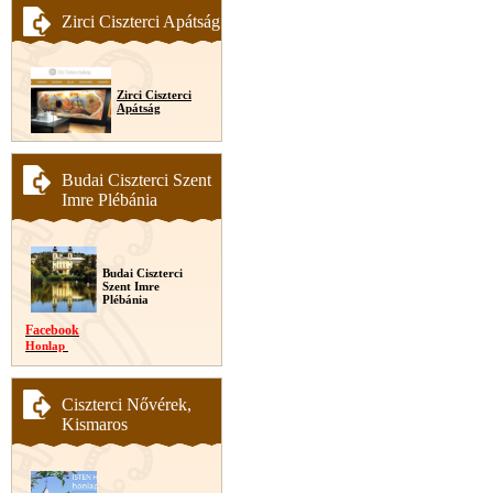
Zirci Ciszterci Apátság
Zirci Ciszterci
Apátság
Budai Ciszterci Szent
Imre Plébánia
Budai Ciszterci
Szent Imre
Plébánia
Facebook
Honlap
Ciszterci Nővérek,
Kismaros