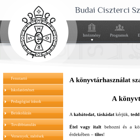
Budai Ciszterci 
Intézmény
Programok
E
Fenntartó
A könyvtárhasználat sz
Iskolatörténet
A könyvt
Pedagógiai írások
Beiskolázás
A
kabátodat, táskádat
kérjük,
tedd
Továbbtanulás
Étel vagy italt
behozni és a kön
érdekében –
tilos
!
Versenyek, mérések