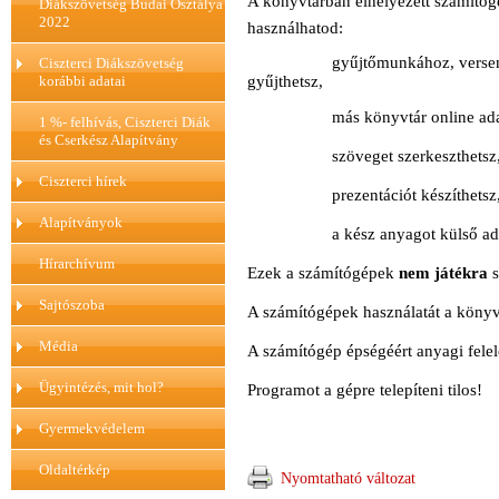
A könyvtárban elhelyezett számítóg
Diákszövetség Budai Osztálya
2022
használhatod:
gyűjtőmunkához, verse
Ciszterci Diákszövetség
korábbi adatai
gyűjthetsz,
más könyvtár online adatbáz
1 %- felhívás, Ciszterci Diák
és Cserkész Alapítvány
szöveget
szerkeszthetsz
Ciszterci hírek
prezentációt készíthetsz
Alapítványok
a kész anyagot külső adat
Hírarchívum
Ezek a számítógépek
nem játékra
Sajtószoba
A számítógépek használatát a könyvt
Média
A számítógép épségéért anyagi fele
Ügyintézés, mit hol?
Programot a gépre telepíteni
tilos!
Gyermekvédelem
Oldaltérkép
Nyomtatható változat