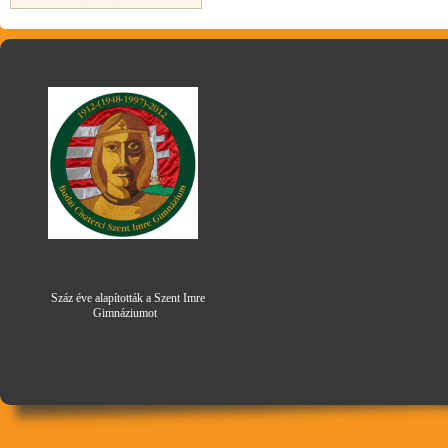
Száz éve alapították a Szent Imre
Gimná
zi
umot