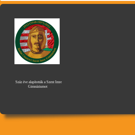
Száz éve alapították a Szent Imre
Gimná
zi
umot