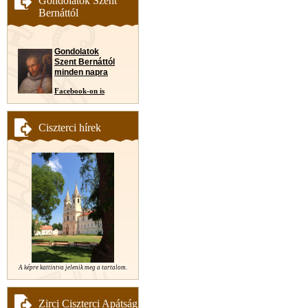
Gondolatok Szent
Bernáttól
Gondolatok
Szent Bernáttól
minden napra
Facebook-on is
Ciszterci hírek
A képre kattintva jelenik meg a tartalom.
Zirci Ciszterci Apátság