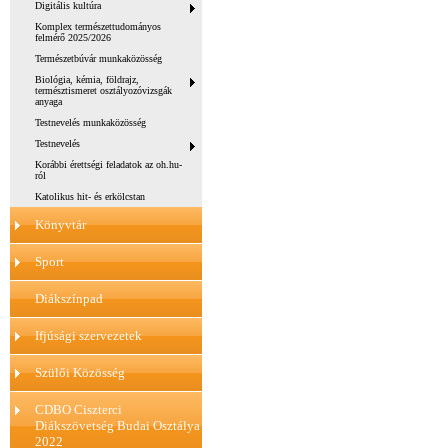
Digitális kultúra
Komplex természettudományos
felmérő 2025/2026
Természetbúvár munkaközösség
Biológia, kémia, földrajz,
természtismeret osztályozóvizsgák
anyaga
Testnevelés munkaközösség
Testnevelés
Korábbi érettségi feladatok az oh.hu-
ról
Katolikus hit- és erkölcstan
Könyvtár
Sport
Diákszínpad
Ifjúsági szervezetek
Szülői Közösség
CDBO Ciszterci
Diákszövetség Budai Osztálya
2022