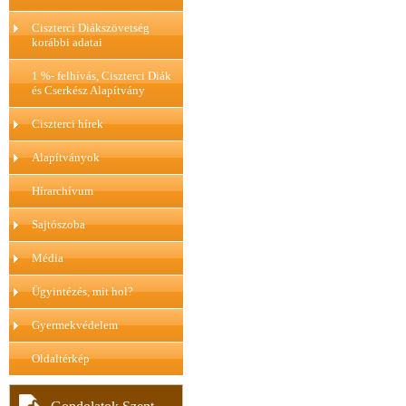
Ciszterci Diákszövetség
korábbi adatai
1 %- felhívás, Ciszterci Diák
és Cserkész Alapítvány
Ciszterci hírek
Alapítványok
Hírarchívum
Sajtószoba
Média
Ügyintézés, mit hol?
Gyermekvédelem
Oldaltérkép