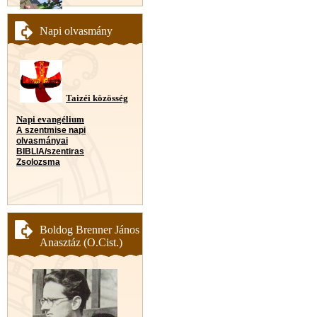
Napi olvasmány
Taizéi közösség
Napi evangélium
A szentmise napi
olvasmányai
BIBLIA/szentiras
Zsolozsma
Boldog Brenner János
Anasztáz (O.Cist.)