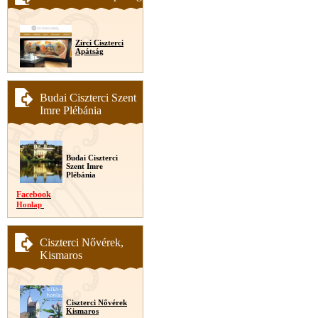
Zirci Ciszterci
Apátság
Budai Ciszterci Szent
Imre Plébánia
Budai Ciszterci
Szent Imre
Plébánia
Facebook
Honlap
Ciszterci Nővérek,
Kismaros
Ciszterci Nővérek
Kismaros