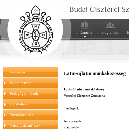
Budai Ciszterci 
Intézmény
Programok
E
Fenntartó
Latin-újlatin munkaközösség
Iskolatörténet
Latin-újlatin munkaközösség
Pedagógiai írások
Vezetője: Klemencz Zsuzsanna
Beiskolázás
Tantárgyak:
Továbbtanulás
francia nyelv
Versenyek, mérések
olasz nyelv