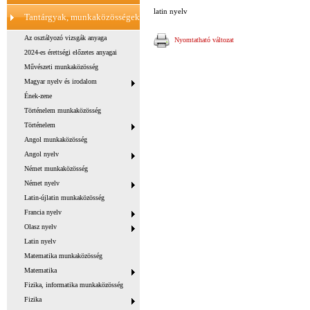
latin nyelv
Tantárgyak, munkaközösségek
Az osztályozó vizsgák anyaga
Nyomtatható változat
2024-es érettségi előzetes anyagai
Művészeti munkaközösség
Magyar nyelv és irodalom
Ének-zene
Történelem munkaközösség
Történelem
Angol munkaközösség
Angol nyelv
Német munkaközösség
Német nyelv
Latin-újlatin munkaközösség
Francia nyelv
Olasz nyelv
Latin nyelv
Matematika munkaközösség
Matematika
Fizika, informatika munkaközösség
Fizika