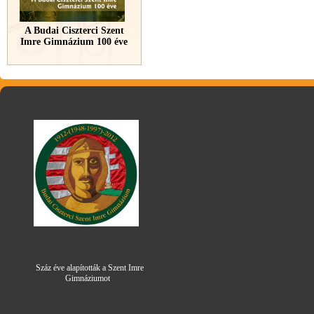
A Budai Ciszterci Szent
Imre Gimnázium 100 éve
Száz éve alapították a Szent Imre
Gimná
zi
umot