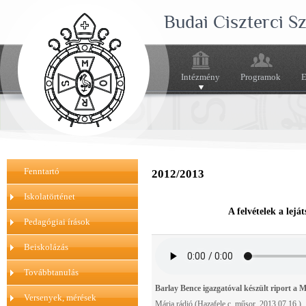
Budai Ciszterci 
Intézmény
Programok
E
Fenntartó
2012/2013
Iskolatörténet
A felvételek a lej
Pedagógiai írások
Beiskolázás
Továbbtanulás
Barlay Bence igazgatóval készült riport a 
Versenyek, mérések
Mária rádió (Hazafele c. műsor, 2013.07.16.)