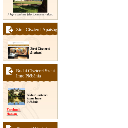
A képre kattintva jelenik meg a tartalom.
Zirci Ciszterci Apátság
Zirci Ciszterci
Apátság
Budai Ciszterci Szent
Imre Plébánia
Budai Ciszterci
Szent Imre
Plébánia
Facebook
Honlap