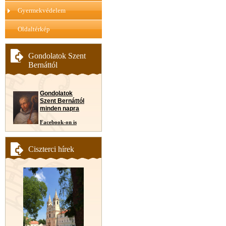
Gyermekvédelem
Oldaltérkép
Gondolatok Szent
Bernáttól
Gondolatok
Szent Bernáttól
minden napra
Facebook-on is
Ciszterci hírek