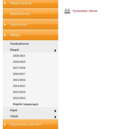
Alapítványok
Nyomtatható változat
Hírarchívum
Sajtószoba
Média
Osztályalbumok
Hangtár
2020/2021
2018/2019
2017/2018
2016/2017
2015/2016
2014/2015
2013/2014
2012/2013
Régebbi hanganyagok
Képek
Videók
Ügyintézés, mit hol?