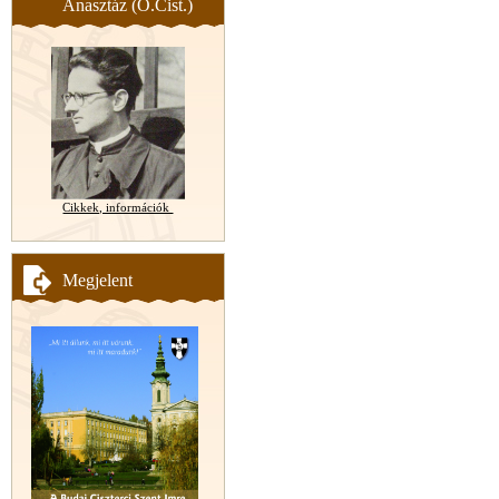
Anasztáz (O.Cist.)
Cikkek, információk
Megjelent