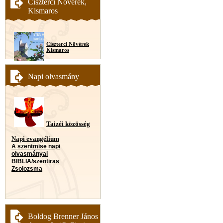
Ciszterci Nővérek,
Kismaros
Ciszterci Nővérek
Kismaros
Napi olvasmány
Taizéi közösség
Napi evangélium
A szentmise napi
olvasmányai
BIBLIA/szentiras
Zsolozsma
Boldog Brenner János