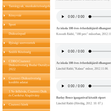
Tantárgyak, munkaközösségek
Könyvtár
Sport
Az iskola 100 éves évfordulójáról elhangz
Diákszínpad
Kossuth Rádió, "180 perc" műsorban, 2012.11
Ifjúsági szervezetek
Szülői Közösség
CDBO Ciszterci
Az iskola 100 éves évfordulójáról elhangz
Diákszövetség Budai Osztálya
Lánchíd Rádió,"Kalauz" műsor, 2012.11.06.
2022
Ciszterci Diákszövetség
korábbi adatai
1 %- felhívás, Ciszterci Diák
és Cserkész Alapítvány
Barlay Bence igazgatóval készült riport
Lánchíd Rádió (Hitvilág, 2012. 10. 07.)
Ciszterci hírek