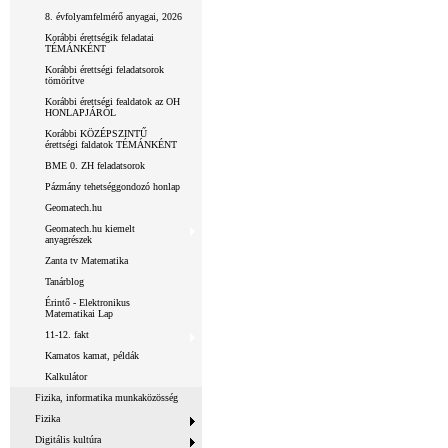
8. évfolyamfelmérő anyagai, 2026
Korábbi érettségik feladatai
TÉMÁNKÉNT
Korábbi érettségi feladatsorok
tömörítve
Korábbi érettségi fealdatok az OH
HONLAPJÁRÓL
Korábbi KÖZÉPSZINTŰ
érettségi faldatok TÉMÁNKÉNT
BME 0. ZH feladatsorok
Pázmány tehetséggondozó honlap
Geomatech.hu
Geomatech.hu kiemelt
anyagrészek
Zanta tv Matematika
Tanárblog
Érintő - Elektronikus
Matematikai Lap
11-12. fakt
Kamatos kamat, példák
Kalkulátor
Fizika, informatika munkaközösség
Fizika
Digitális kultúra