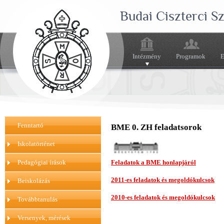
Budai Ciszterci 
Intézmény
Programok
E
Fenntartó
BME 0. ZH feladatsorok
Iskolatörténet
Pedagógiai írások
Feladatok a BME honlapjáról
2011-es feladatok és megoldókulcsok
Beiskolázás
2010-es feladatok és megoldókulcsok
Továbbtanulás
Versenyek, mérések