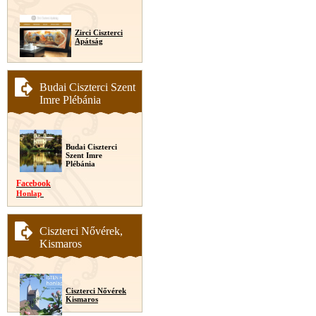
Zirci Ciszterci
Apátság
Budai Ciszterci Szent
Imre Plébánia
Budai Ciszterci
Szent Imre
Plébánia
Facebook
Honlap
Ciszterci Nővérek,
Kismaros
Ciszterci Nővérek
Kismaros