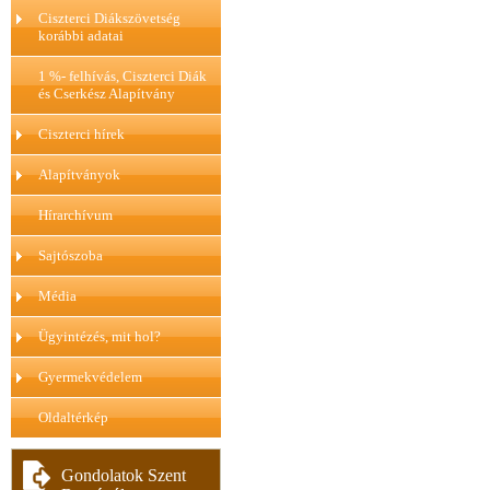
Ciszterci Diákszövetség
korábbi adatai
1 %- felhívás, Ciszterci Diák
és Cserkész Alapítvány
Ciszterci hírek
Alapítványok
Hírarchívum
Sajtószoba
Média
Ügyintézés, mit hol?
Gyermekvédelem
Oldaltérkép
Gondolatok Szent