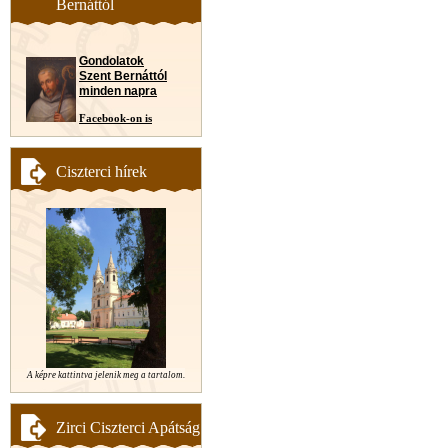
Bernáttól
Gondolatok
Szent Bernáttól
minden napra
Facebook-on is
Ciszterci hírek
A képre kattintva jelenik meg a tartalom.
Zirci Ciszterci Apátság