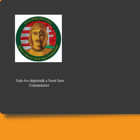
Száz éve alapították a Szent Imre
Gimná
zi
umot