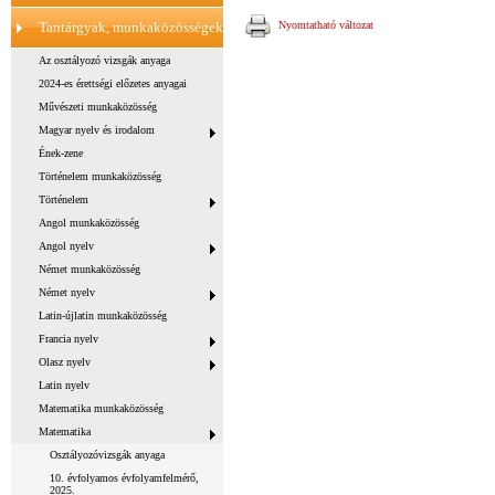
Tantárgyak, munkaközösségek
Nyomtatható változat
Az osztályozó vizsgák anyaga
2024-es érettségi előzetes anyagai
Művészeti munkaközösség
Magyar nyelv és irodalom
Ének-zene
Történelem munkaközösség
Történelem
Angol munkaközösség
Angol nyelv
Német munkaközösség
Német nyelv
Latin-újlatin munkaközösség
Francia nyelv
Olasz nyelv
Latin nyelv
Matematika munkaközösség
Matematika
Osztályozóvizsgák anyaga
10. évfolyamos évfolyamfelmérő,
2025.