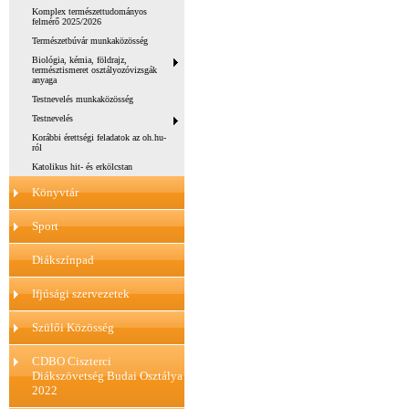
Komplex természettudományos
felmérő 2025/2026
Természetbúvár munkaközösség
Biológia, kémia, földrajz,
természtismeret osztályozóvizsgák
anyaga
Testnevelés munkaközösség
Testnevelés
Korábbi érettségi feladatok az oh.hu-
ról
Katolikus hit- és erkölcstan
Könyvtár
Sport
Diákszínpad
Ifjúsági szervezetek
Szülői Közösség
CDBO Ciszterci
Diákszövetség Budai Osztálya
2022