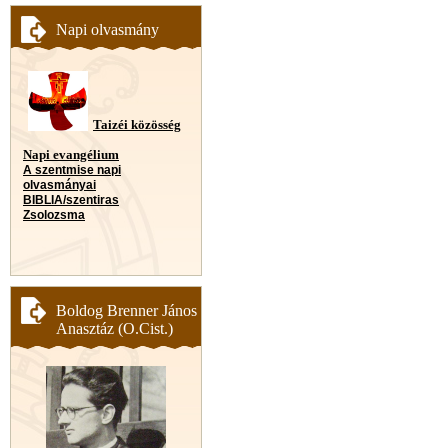
Napi olvasmány
Taizéi közösség
Napi evangélium
A szentmise napi
olvasmányai
BIBLIA/szentiras
Zsolozsma
Boldog Brenner János
Anasztáz (O.Cist.)