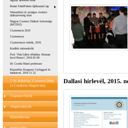
tagozat facebook oldal
Budai FehérFekete tájékoztató lap
Nemzetközi és országos ciszterci
diákszövetség hírei
Magyar Ciszterci Diákok Szövetsége
(MCDSZ)
Ciszterencia 2019
Ciszterencia
Cisztercencia videók, 2016.
Korábbi információk
Prof. Vida Gábor előadása: Honnan
hová Homo?, 2016.05.09.
Dr. Csorba Manó professzor
Riportfilm Rozgonyi Györggyel és
barátaival, 2016.11.22.
Dallasi hírlevél, 2015.
1 %- felhívás, Ciszterci Diák
és Cserkész Alapítvány
Ciszterci hírek
Alapítványok
Hírarchívum
Sajtószoba