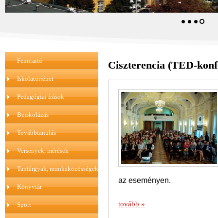
Fenntartó
Ciszterencia (TED-konfer
Iskolatörténet
Pedagógiai írások
Beiskolázás
Továbbtanulás
Versenyek, mérések
Tantárgyak, munkaközösségek
az eseményen.
Könyvtár
tovább »
Sport