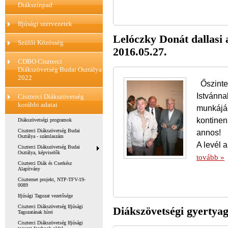
Diákszínpad
Ifjúsági szervezetek
Lelóczky Donát dallasi a
Szülői Közösség
2016.05.27.
CDBO Ciszterci
Diákszövetség Budai Osztálya
2022
Őszinte
Istvánna
Ciszterci Diákszövetség
korábbi adatai
munkájáé
kontinen
Diákszövetségi programok
annos!
Ciszterci Diákszövetség Budai
Osztálya - számlaszám
A levél 
Ciszterci Diákszövetség Budai
Osztálya, képviselők
tovább »
Ciszterci Diák és Cserkész
Alapítvány
Ciszternet projekt, NTP-TFV-19-
0089
Ifjúsági Tagozat vezetősége
Ciszterci Diákszövetség Ifjúsági
Diákszövetségi gyertyag
Tagozatának hírei
Ciszterci Diákszövetség Ifjúsági