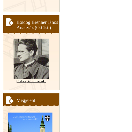
Boldog Brenner János
Anasztáz (O.Cist.)
Cikkek, információk
Megjelent