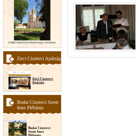
A képre kattintva jelenik meg a tartalom.
Zirci Ciszterci Apátság
Zirci Ciszterci
Apátság
Budai Ciszterci Szent
Imre Plébánia
Budai Ciszterci
Szent Imre
Plébánia