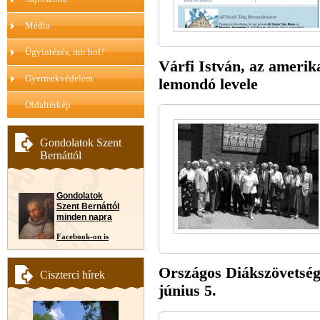
Média
Ügyintézés, mit hol?
Várfi István, az amerika
Gyermekvédelem
lemondó levele
Oldaltérkép
Gondolatok Szent
Bernáttól
Gondolatok
Szent Bernáttól
minden napra
Facebook-on is
Országos Diákszövetség 
Ciszterci hírek
június 5.