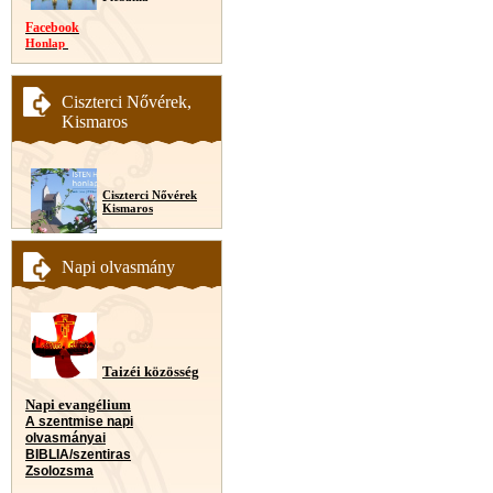
Facebook
Honlap
Ciszterci Nővérek,
Kismaros
Ciszterci Nővérek
Kismaros
Napi olvasmány
Taizéi közösség
Napi evangélium
A szentmise napi
olvasmányai
BIBLIA/szentiras
Zsolozsma