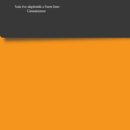
Száz éve alapították a Szent Imre
Gimná
zi
umot