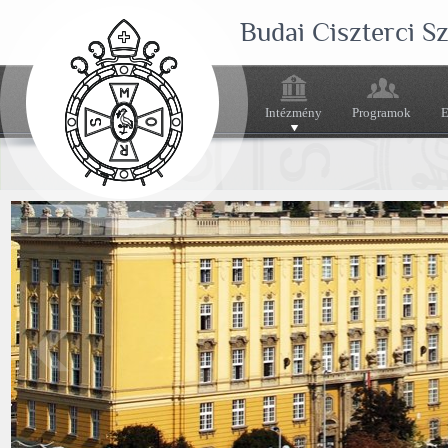
Budai Ciszterci 
Intézmény
Programok
E