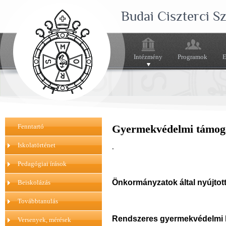
Budai Ciszterci 
Intézmény
Programok
E
Fenntartó
Gyermekvédelmi támog
Iskolatörténet
.
Pedagógiai írások
Önkormányzatok által nyújtot
Beiskolázás
Továbbtanulás
Rendszeres gyermekvédelmi
Versenyek, mérések