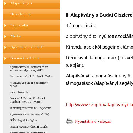
Alapítványok
Hírarchívum
II. Alapítvány a Budai Ciszte
Sajtószoba
Támogatására
alapítvány által nyújtott szociá
Média
Kirándulások költségeinek támo
Ügyintézés, mit hol?
Rendkívüli támogatások (közvet
Gyermekvédelem
alapján).
Gyermekvédelmi rendszer és az
online veszélyeztetés, 2017.
Alapítványi támogatást igénylő l
Internet veszélyeiről - Média Tudor
támogatások /alapítványi segély
"Hogyan védjük ki a szekálást" -
video
saferinternetl.hu
Nemzeti Média és Hírközlési
Hatóság (NMHH) - videók
http://www.szig.hu/alapitvanyi-
biztonságosinternet.hu - bejelentés
Gyermekvédelmi törvény (1997)
RÉV Segítő Szolgálat
Nyomtatható változat
Iskolai gyermekvédelmi felelős
Gyermekvédelmi támogatások