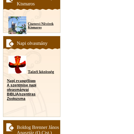
Kismaros
Ciszterci Nővérek
Kismaros
Napi olvasmány
Taizéi közösség
Napi evangélium
A szentmise napi
olvasmányai
BIBLIA/szentiras
Zsolozsma
Boldog Brenner János
Anasztáz (O.Cist.)