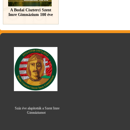
A Budai Ciszterci Szent
Imre Gimnázium 100 éve
Száz éve alapították a Szent Imre
Gimná
zi
umot