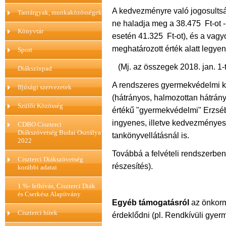
A kedvezményre való jogosultság
Tantárgyak, munkaközösségek
ne haladja meg a 38.475 Ft-ot -
Könyvtár
esetén 41.325 Ft-ot), és a vagyo
meghatározott érték alatt legyen
Sport
(Mj. az összegek 2018. jan. 1-t
Diákszínpad
A rendszeres gyermekvédelmi k
Ifjúsági szervezetek
(hátrányos, halmozottan hátrány
Szülői Közösség
értékű "gyermekvédelmi" Erzséb
ingyenes, illetve kedvezménye
CDBO Ciszterci
Diákszövetség Budai Osztálya
tankönyvellátásnál is.
2022
Továbbá a felvételi rendszerbe
Ciszterci Diákszövetség
részesítés).
korábbi adatai
1 %- felhívás, Ciszterci Diák
és Cserkész Alapítvány
Egyéb támogatásról
az önkorm
Ciszterci hírek
érdeklődni (pl. Rendkívüli gye