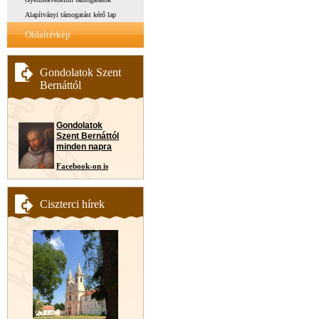
Alapítványi támogatást kérő lap
Oldaltérkép
Gondolatok Szent
Bernáttól
Gondolatok
Szent Bernáttól
minden napra
Facebook-on is
Ciszterci hírek