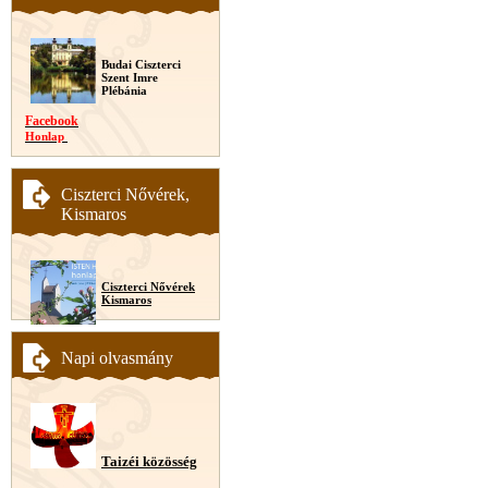
Budai Ciszterci
Szent Imre
Plébánia
Facebook
Honlap
Ciszterci Nővérek,
Kismaros
Ciszterci Nővérek
Kismaros
Napi olvasmány
Taizéi közösség