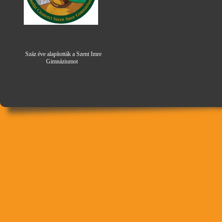
Száz éve alapították a Szent Imre
Gimná
zi
umot