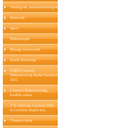
Tantárgyak, munkaközösségek
Könyvtár
Sport
Diákszínpad
Ifjúsági szervezetek
Szülői Közösség
CDBO Ciszterci
Diákszövetség Budai Osztálya
2022
Ciszterci Diákszövetség
korábbi adatai
1 %- felhívás, Ciszterci Diák
és Cserkész Alapítvány
Ciszterci hírek