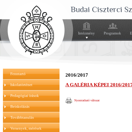
Budai Ciszterci 
Intézmény
Programok
E
Fenntartó
2016/2017
A GALÉRIA KÉPEI 2016/201
Iskolatörténet
Pedagógiai írások
Nyomtatható változat
Beiskolázás
Továbbtanulás
Versenyek, mérések