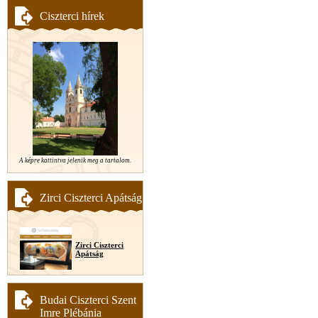
Ciszterci hírek
A képre kattintva jelenik meg a tartalom.
Zirci Ciszterci Apátság
Zirci Ciszterci
Apátság
Budai Ciszterci Szent
Imre Plébánia