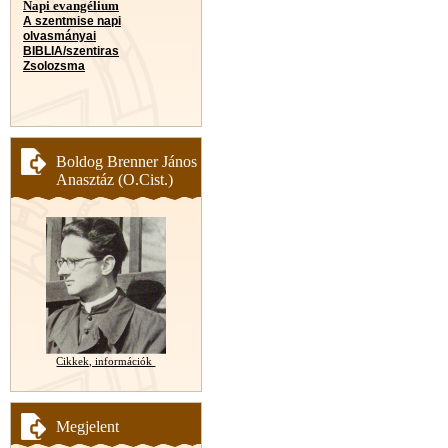
Napi evangélium
A szentmise napi
olvasmányai
BIBLIA/szentiras
Zsolozsma
Boldog Brenner János
Anasztáz (O.Cist.)
Cikkek, információk
Megjelent