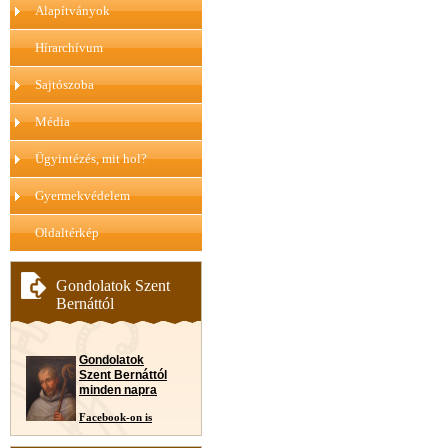
Alapítványok
Hírarchívum
Sajtószoba
Média
Ügyintézés, mit hol?
Gyermekvédelem
Oldaltérkép
Gondolatok Szent
Bernáttól
Gondolatok
Szent Bernáttól
minden napra
Facebook-on is