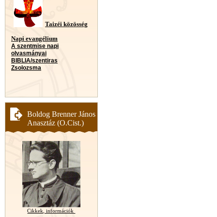
Taizéi közösség
Napi evangélium
A szentmise napi
olvasmányai
BIBLIA/szentiras
Zsolozsma
Boldog Brenner János
Anasztáz (O.Cist.)
Cikkek, információk