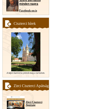
Szent Bernáttól
minden napra
Facebook-on is
Ciszterci hírek
A képre kattintva jelenik meg a tartalom.
Zirci Ciszterci Apátság
Zirci Ciszterci
Apátság