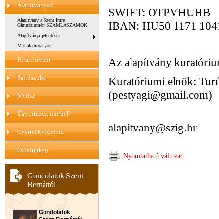
Alapítványok
SWIFT: OTPVHUHB
Alapítvány a Szent Imre
IBAN: HU50 1171 1041
Gimnáziumért SZÁMLASZÁMOK
Alapítványi jelentések
Más alapítványok
Hírarchívum
Az alapítvány kuratóriu
Sajtószoba
Kuratóriumi elnök: Tur
(pestyagi@gmail.com)
Média
Ügyintézés, mit hol?
alapitvany@szig.hu
Gyermekvédelem
Oldaltérkép
Nyomtatható változat
Gondolatok Szent
Bernáttól
Gondolatok