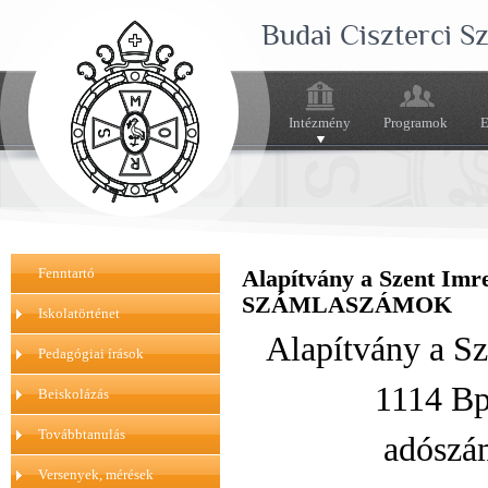
Budai Ciszterci 
Intézmény
Programok
E
Fenntartó
Alapítvány a Szent Im
SZÁMLASZÁMOK
Iskolatörténet
Alapítvány a S
Pedagógiai írások
1114 Bp.
Beiskolázás
Továbbtanulás
adósz
Versenyek, mérések