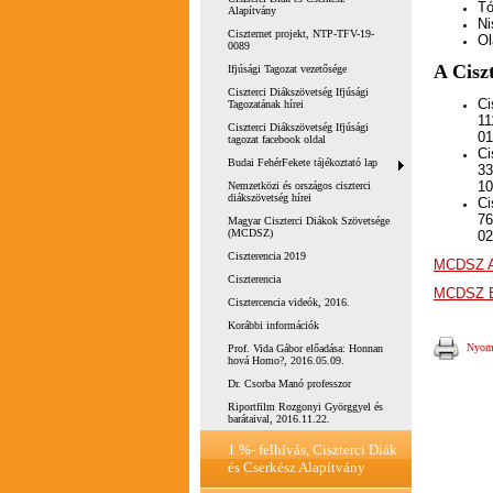
Tó
Alapítvány
Ni
Ciszternet projekt, NTP-TFV-19-
Ol
0089
A Cisz
Ifjúsági Tagozat vezetősége
Ciszterci Diákszövetség Ifjúsági
Ci
Tagozatának hírei
11
Ciszterci Diákszövetség Ifjúsági
01
tagozat facebook oldal
Ci
Budai FehérFekete tájékoztató lap
33
10
Nemzetközi és országos ciszterci
diákszövetség hírei
Ci
76
Magyar Ciszterci Diákok Szövetsége
(MCDSZ)
02
Ciszterencia 2019
MCDSZ A
Ciszterencia
MCDSZ Bí
Cisztercencia videók, 2016.
Korábbi információk
Nyomt
Prof. Vida Gábor előadása: Honnan
hová Homo?, 2016.05.09.
Dr. Csorba Manó professzor
Riportfilm Rozgonyi Györggyel és
barátaival, 2016.11.22.
1 %- felhívás, Ciszterci Diák
és Cserkész Alapítvány