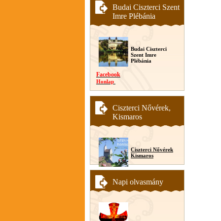
Budai Ciszterci Szent
Imre Plébánia
Budai Ciszterci
Szent Imre
Plébánia
Facebook
Honlap
Ciszterci Nővérek,
Kismaros
Ciszterci Nővérek
Kismaros
Napi olvasmány