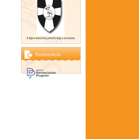
A képre kattintva jelenik meg a tartalom.
Partneriskola