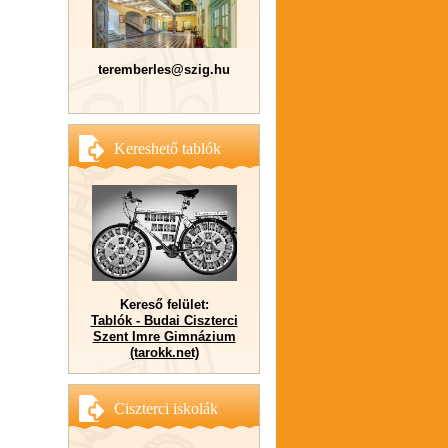
teremberles@szig.hu
Kereshető tablók
Kereső felület:
Tablók - Budai Ciszterci
Szent Imre Gimnázium
(tarokk.net)
Ciszterci iskolák