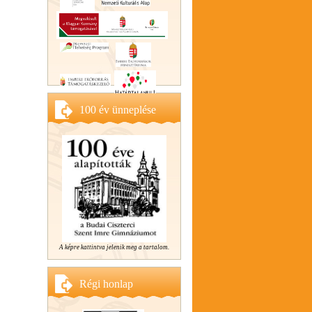
100 év ünneplése
A képre kattintva jelenik meg a tartalom.
Régi honlap