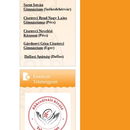
Szent István
Gimnázium
(Székesfehérvár)
Ciszterci Rend Nagy Lajos
Gimnáziuma
(Pécs)
Ciszterci Nevelési
Központ
(Pécs)
Gárdonyi Géza Ciszterci
Gimnázium
(Eger)
Dallasi Apátság
(Dallas)
Emericus
Tehetségpont