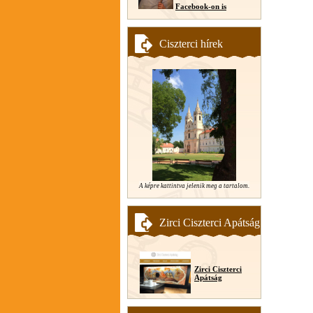
Facebook-on is
Ciszterci hírek
A képre kattintva jelenik meg a tartalom.
Zirci Ciszterci Apátság
Zirci Ciszterci
Apátság