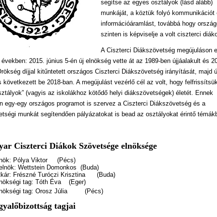
segítse az egyes osztályok (lásd alább)
munkáját, a köztük folyó kommunikációt
információáramlást, továbbá hogy orszá
szinten is képviselje a volt ciszterci diák
A Ciszterci Diákszövetség megújuláson e
 években: 2015. június 5-én új elnökség vette át az 1989-ben újjáalakult és 
ökség díjjal kitűntetett országos Ciszterci Diákszövetség irányítását, majd 
ás következett be 2018-ban.
A megújulást vezérlő cél az volt, hogy felfrissítsü
ztályok” (vagyis az iskolákhoz kötődő helyi diákszövetségek) életét. Ennek
n egy-egy országos programot is szervez a Ciszterci Diákszövetség és a
etségi munkát segítendően pályázatokat is bead az osztályokat érintő témák
ar Ciszterci Diákok Szövetsége elnöksége
lnök: Pólya Viktor (Pécs)
lelnök: Wettstein Domonkos (Buda)
itkár: Frészné Turóczi Krisztina (Buda)
lnökségi tag: Tóth Éva (Eger)
lnökségi tag: Orosz Júlia (Pécs)
gyalőbizottság tagjai