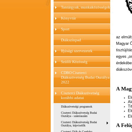
Tantárgyak, munkaközösségek
Könyvtár
Sport
az elmúlt
Diákszínpad
Magyar Ör
tisztújít
Ifjúsági szervezetek
egyes „os
Szülői Közösség
érdekébe
diákszöv
CDBO Ciszterci
Diákszövetség Budai Osztálya
2022
A Magy
Ciszterci Diákszövetség
E
korábbi adatai
A
T
Diákszövetségi programok
E
Ciszterci Diákszövetség Budai
E
Osztálya - számlaszám
Ciszterci Diákszövetség Budai
A Felü
Osztálya, képviselők
Ciszterci Diák és Cserkész