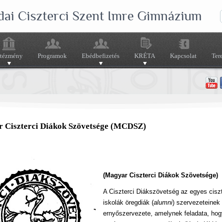
dai Ciszterci Szent Imre Gimnázium
ntézmény
Programok
Ebédbefizetés
KRÉTA
Kapcsolat
Ter
 Ciszterci Diákok Szövetsége (MCDSZ)
(Magyar Ciszterci Diákok Szövetsége)
A Ciszterci Diákszövetség az egyes ciszt
iskolák öregdiák (
alumni
) szervezeteinek
ernyőszervezete, amelynek feladata, hog