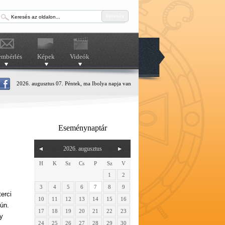
keresés
embérlés
Képek
Videók
2026. augusztus 07. Péntek, ma Ibolya napja van
Eseménynaptár
2026. augusztus
H
K
Sz
Cs
P
Sz
V
1
2
3
4
5
6
7
8
9
erci
10
11
12
13
14
15
16
 ún.
17
18
19
20
21
22
23
y
24
25
26
27
28
29
30