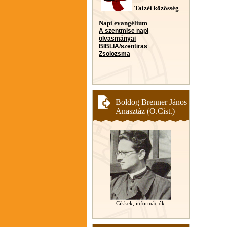
Taizéi közösség
Napi evangélium
A szentmise napi
olvasmányai
BIBLIA/szentiras
Zsolozsma
Boldog Brenner János
Anasztáz (O.Cist.)
Cikkek, információk