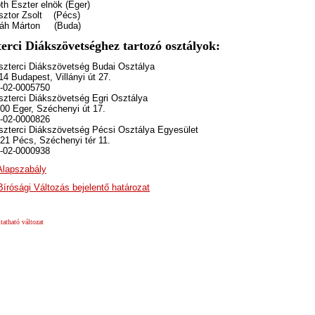
th Eszter elnök (Eger)
sztor Zsolt
(Pécs)
áh Márton
(Buda)
terci Diákszövetséghez tartozó osztályok:
szterci Diákszövetség Budai Osztálya
14 Budapest, Villányi út 27.
-02-0005750
szterci Diákszövetség Egri Osztálya
00 Eger, Széchenyi út 17.
-02-0000826
szterci Diákszövetség Pécsi Osztálya Egyesület
21 Pécs, Széchenyi tér 11.
-02-0000938
lapszabály
rósági Változás bejelentő határozat
atható változat