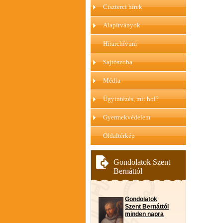
Ciszterci hírek
Alapítványok
Hírarchívum
Sajtószoba
Média
Ügyintézés, mit hol?
Gyermekvédelem
Oldaltérkép
Gondolatok Szent
Bernáttól
Gondolatok
Szent Bernáttól
minden napra