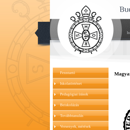
Bu
I
Fenntartó
Magyar
Iskolatörténet
Pedagógiai írások
Beiskolázás
Továbbtanulás
Versenyek, mérések