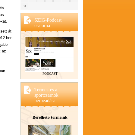
31
 és
gos
SZIG-Podcast
okat.
csatorna
sett át
2012-ben
újabb
k az
ban.
PODCAST
Termek és a
sportcsarnok
bérbeadása
Bérelhető termeink