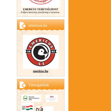
EMERICUS TEHETSÉGPONT
A képre kattintva jelenik meg a tartalom.
emericus.hu
emericus.hu
Támogatóink