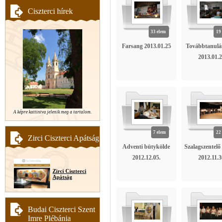
Ciszterci hírek
33 elem
19
Farsang 2013.01.25
Továbbtanulá
2013.01.
A képre kattintva jelenik meg a tartalom.
7 elem
22
Zirci Ciszterci Apátság
Adventi bütykölde
Szalagszentel
2012.12.05.
2012.11.3
Zirci Ciszterci
Apátság
Budai Ciszterci Szent
Imre Plébánia