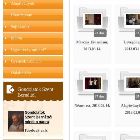
Alapítványok
Hírarchívum
Sajtószoba
29 elem
13
Média
Március 15-i műsor,
Levegőna
2013.03.14.
2013.03.1
Ügyintézés, mit hol?
Gyermekvédelem
Oldaltérkép
Gondolatok Szent
Bernáttól
17 elem
37
Német-est, 2013.02.14.
Alapítványi
2013.02.
Gondolatok
Szent Bernáttól
minden napra
Facebook-on is