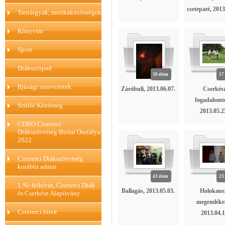
csetepaté, 2013
Tantárgyak, munkaközösségek
Könyvtár
Sport
Diákszínpad
30 elem
17
Ifjúsági szervezetek
Záróbuli, 2013.06.07.
Cserkés
fogadalomté
Szülői Közösség
2013.05.2
CDBO Ciszterci
Diákszövetség Budai Osztálya
2022
Ciszterci Diákszövetség
korábbi adatai
43 elem
23
1 %- felhívás, Ciszterci Diák
Ballagás, 2013.05.03.
Holokaus
és Cserkész Alapítvány
megemléke
Ciszterci hírek
2013.04.