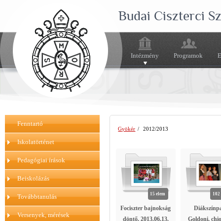
Budai Ciszterci 
Intézmény
Programok
E
Fenntartó
Gyökér
/
2012/2013
Iskolatörténet
Pedagógiai írások
Beiskolázás
15 elem
102
Továbbtanulás
Fociszter bajnokság
Diákszínp
Versenyek, mérések
döntő, 2013.06.13.
Goldoni, chio