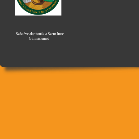
Száz éve alapították a Szent Imre
Gimná
zi
umot