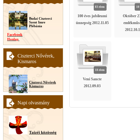
83 elem
10
100 éves jubileumi
Október 23
Budai Ciszterci
Szent Imre
ünnepség 2012.11.05
emlékműs
Plébánia
2012.10.
Facebook
Honlap
Ciszterci Nővérek,
Kismaros
18 elem
Veni Sancte
Ciszterci Nővérek
2012.09.03
Kismaros
Napi olvasmány
Taizéi közösség