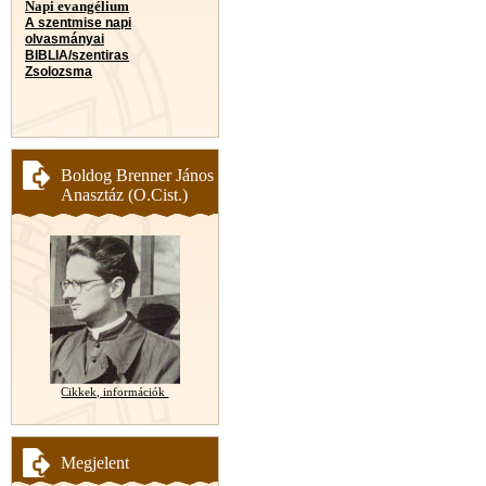
Napi evangélium
A szentmise napi
olvasmányai
BIBLIA/szentiras
Zsolozsma
Boldog Brenner János
Anasztáz (O.Cist.)
Cikkek, információk
Megjelent