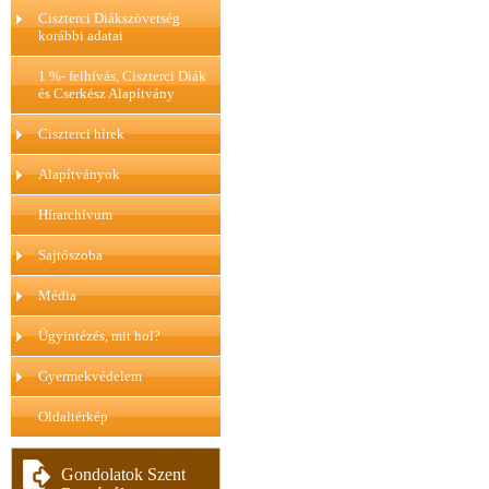
Ciszterci Diákszövetség
korábbi adatai
1 %- felhívás, Ciszterci Diák
és Cserkész Alapítvány
Ciszterci hírek
Alapítványok
Hírarchívum
Sajtószoba
Média
Ügyintézés, mit hol?
Gyermekvédelem
Oldaltérkép
Gondolatok Szent