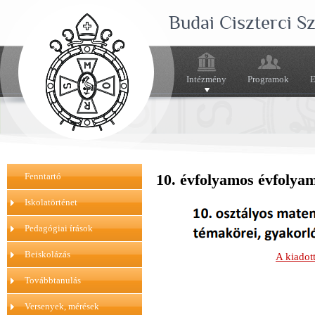
Budai Ciszterci 
Intézmény
Programok
E
Fenntartó
10. évfolyamos évfolya
Iskolatörténet
Pedagógiai írások
Beiskolázás
A kiadot
Továbbtanulás
Versenyek, mérések