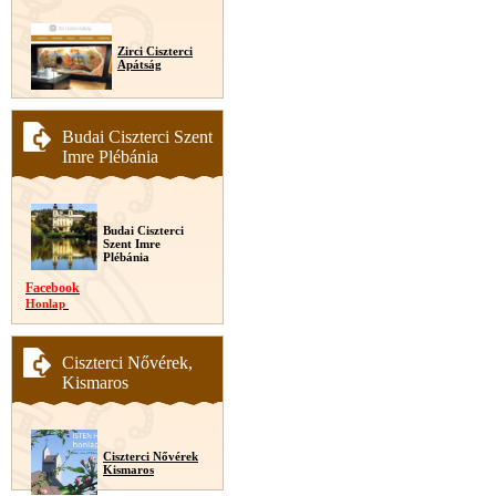
Zirci Ciszterci
Apátság
Budai Ciszterci Szent
Imre Plébánia
Budai Ciszterci
Szent Imre
Plébánia
Facebook
Honlap
Ciszterci Nővérek,
Kismaros
Ciszterci Nővérek
Kismaros