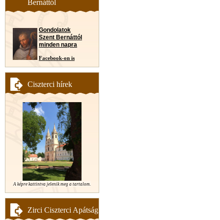
Bernáttól
Gondolatok
Szent Bernáttól
minden napra
Facebook-on is
Ciszterci hírek
A képre kattintva jelenik meg a tartalom.
Zirci Ciszterci Apátság