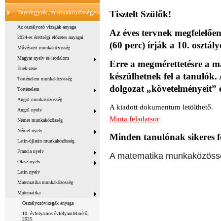
Tantárgyak, munkaközösségek
Tisztelt Szülők!
Az osztályozó vizsgák anyaga
Az éves tervnek megfelelően
2024-es érettségi előzetes anyagai
(60 perc) írják a 10. osztá
Művészeti munkaközösség
Magyar nyelv és irodalom
Erre a megmérettetésre a 
Ének-zene
készülhetnek fel a tanulók. 
Történelem munkaközösség
dolgozat „követelményeit” é
Történelem
Angol munkaközösség
A kiadott dokumentum letölthető.
Angol nyelv
Minta feladatsor
Német munkaközösség
Német nyelv
Minden tanulónak sikeres f
Latin-újlatin munkaközösség
Francia nyelv
A matematika munkaközöss
Olasz nyelv
Latin nyelv
Matematika munkaközösség
Matematika
Osztályozóvizsgák anyaga
10. évfolyamos évfolyamfelmérő,
2025.