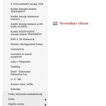
8. évfolyamfelmérő anyagai, 2026
Korábbi érettségik feladatai
TÉMÁNKÉNT
Korábbi érettségi feladatsorok
tömörítve
Nyomtatható változat
Korábbi érettségi fealdatok az OH
HONLAPJÁRÓL
Korábbi KÖZÉPSZINTŰ
érettségi faldatok TÉMÁNKÉNT
BME 0. ZH feladatsorok
Pázmány tehetséggondozó honlap
Geomatech.hu
Geomatech.hu kiemelt
anyagrészek
Zanta tv Matematika
Tanárblog
Érintő - Elektronikus
Matematikai Lap
11-12. fakt
Kamatos kamat, példák
Kalkulátor
Fizika, informatika munkaközösség
Fizika
Digitális kultúra