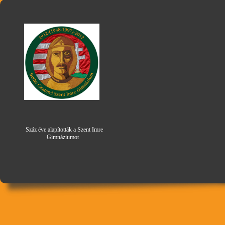
Száz éve alapították a Szent Imre
Gimná
zi
umot