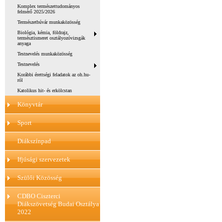
Komplex természettudományos
felmérő 2025/2026
Természetbúvár munkaközösség
Biológia, kémia, földrajz,
természtismeret osztályozóvizsgák
anyaga
Testnevelés munkaközösség
Testnevelés
Korábbi érettségi feladatok az oh.hu-
ról
Katolikus hit- és erkölcstan
Könyvtár
Sport
Diákszínpad
Ifjúsági szervezetek
Szülői Közösség
CDBO Ciszterci
Diákszövetség Budai Osztálya
2022