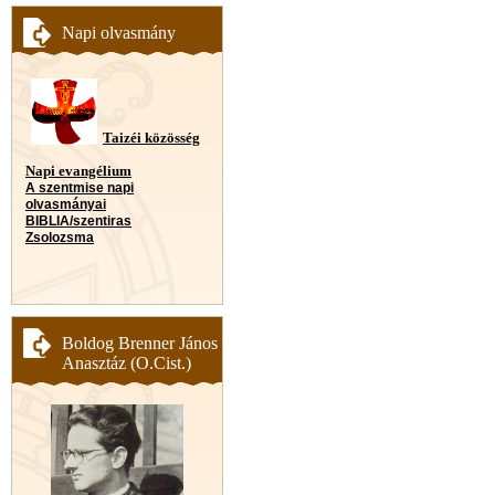
Napi olvasmány
Taizéi közösség
Napi evangélium
A szentmise napi
olvasmányai
BIBLIA/szentiras
Zsolozsma
Boldog Brenner János
Anasztáz (O.Cist.)