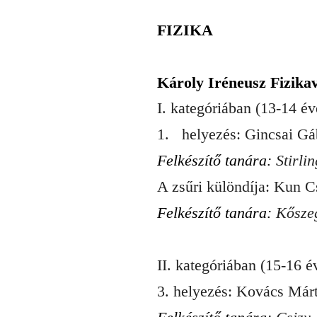
FIZIKA
Károly Iréneusz Fizika
I. kategóriában (13-14 év
1.
helyezés: Gincsai Gá
Felkészítő tanára:
Stirli
A zsűri különdíja: Kun C
Felkészítő tanára:
Kősze
II. kategóriában (15-16 é
3. helyezés: Kovács Márt