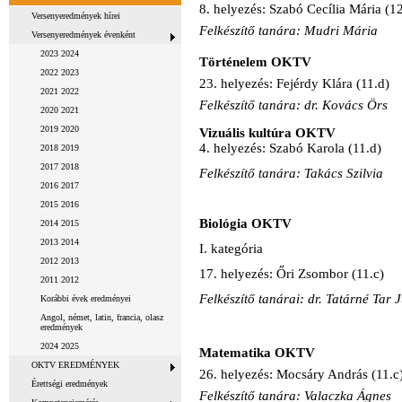
8. helyezés: Szabó Cecília Mária (12
Versenyeredmények hírei
Felkészítő tanára: Mudri Mária
Versenyeredmények évenként
2023 2024
Történelem OKTV
2022 2023
23. helyezés: Fejérdy Klára (11.d)
2021 2022
Felkészítő tanára: dr. Kovács Örs
2020 2021
2019 2020
Vizuális kultúra OKTV
4. helyezés: Szabó Karola (11.d)
2018 2019
2017 2018
Felkészítő tanára: Takács Szilvia
2016 2017
2015 2016
Biológia OKTV
2014 2015
2013 2014
I. kategória
2012 2013
17. helyezés: Őri Zsombor (11.c)
2011 2012
Felkészítő tanárai: dr. Tatárné Tar 
Korábbi évek eredményei
Angol, német, latin, francia, olasz
eredmények
2024 2025
Matematika OKTV
OKTV EREDMÉNYEK
26. helyezés: Mocsáry András (11.c
Érettségi eredmények
Felkészítő tanára: Valaczka Ágnes