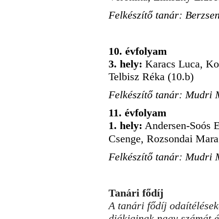
Felkészítő tanár: Berzsen
10. évfolyam
3. hely:
Karacs Luca, Kod
Telbisz Réka (10.b)
Felkészítő tanár: Mudri 
11. évfolyam
1. hely:
Andersen-Soós E
Csenge, Rozsondai Mara
Felkészítő tanár: Mudri 
Tanári fődíj
A tanári fődíj odaítélése
diákjainak nagy számát é