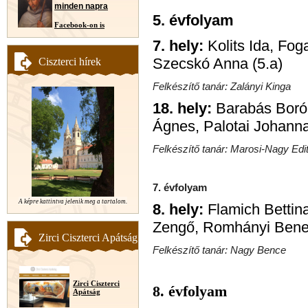
minden napra
5. évfolyam
Facebook-on is
7. hely:
Kolits Ida, Fog
Szecskó Anna (5.a)
Ciszterci hírek
Felkészítő tanár: Zalányi Kinga
18. hely:
Barabás Borók
Ágnes, Palotai Johanna
Felkészítő tanár: Marosi-Nagy Edi
7. évfolyam
A képre kattintva jelenik meg a tartalom.
8. hely:
Flamich Bettin
Zengő, Romhányi Bene
Zirci Ciszterci Apátság
Felkészítő tanár: Nagy Bence
Zirci Ciszterci
8. évfolyam
Apátság