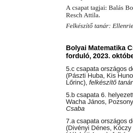
A csapat tagjai: Balás 
Resch Attila.
Felkészítő tanár: Ellen
Bolyai Matematika C
forduló, 2023. októbe
5.c csapata országos dö
(Pászti Huba, Kis Hun
Lőrinc),
felkészítő taná
5.b csapata 6. helyezet
Wacha János, Pozsonyi
Csaba
7.a csapata országos dö
(Divényi Dénes, Kóczy 