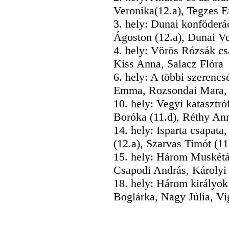
Veronika(12.a), Tegzes E
3. hely: Dunai konföderá
Ágoston (12.a), Dunai Ve
4. hely: Vörös Rózsák csa
Kiss Anna, Salacz Flóra 
6. hely: A többi szerencs
Emma, Rozsondai Mara, S
10. hely: Vegyi katasztró
Boróka (11.d), Réthy Ann
14. hely: Isparta
csapata,
(12.a), Szarvas Timót (11
15. hely: Három Muskétás
Csapodi András, Károlyi 
18. hely: Három királyok
Boglárka, Nagy Júlia, Vi