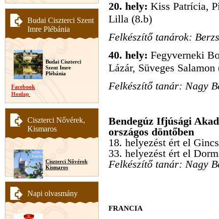
20. hely:
Kiss Patrícia, P
Lilla (8.b)
Budai Ciszterci Szent
Imre Plébánia
Felkészítő tanárok: Berz
40. hely:
Fegyverneki Bo
Budai Ciszterci
Lázár, Süveges Salamon 
Szent Imre
Plébánia
Felkészítő tanár: Nagy 
Facebook
Honlap
Bendegúz Ifjúsági Aka
Ciszterci Nővérek,
Kismaros
országos döntőben
18. helyezést ért el Ginc
33. helyezést ért el Dorm
Felkészítő tanár: Nagy 
Ciszterci Nővérek
Kismaros
Napi olvasmány
FRANCIA