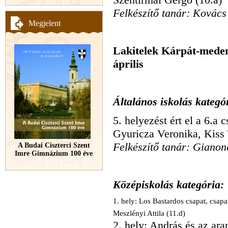
Felkészítő tanár: Kovács
Megjelent
Lakitelek Kárpát-meden
április
Általános
iskolás kategó
5. helyezést ért el a 6.a
c
Gyuricza Veronika, Kiss
Felkészítő tanár: Giano
A Budai Ciszterci Szent
Imre Gimnázium 100 éve
Középiskolás kategória
1. hely: Los Bastardos csapat, csap
Meszlényi Attila (11.d)
2. hely: András és az ara