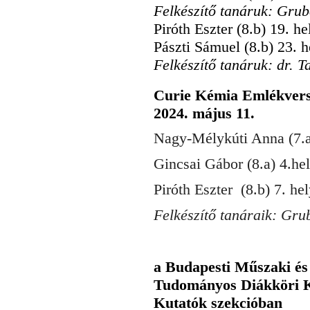
Felkészítő tanáruk: Grub
Piróth Eszter (8.b) 19. he
Pászti Sámuel (8.b) 23. h
Felkészítő tanáruk: dr. T
Curie Kémia Emlékverse
2024. május 11.
Nagy-Mélykúti Anna (7.a) 
Gincsai Gábor (8.a) 4.hel
Piróth Eszter (8.b) 7. hely
Felkészítő tanáraik: Grub
a Budapesti Műszaki é
Tudományos Diákköri K
Kutatók szekcióban