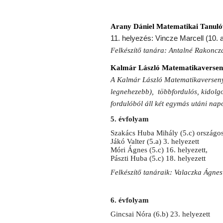
Arany Dániel Matematikai Tanuló
11. helyezés: Vincze Marcell (10. 
Felkészítő tanára: Antalné Rakoncz
Kalmár László Matematikaverseny
A Kalmár László Matematikaverseny
legnehezebb), többfordulós, kidolg
fordulóból áll két egymás utáni nap
5. évfolyam
Szakács Huba Mihály (5.c) országos 
Jákó Valter (5.a) 3. helyezett
Móri Ágnes (5.c) 16. helyezett,
Pászti Huba (5.c) 18. helyezett
Felkészítő tanáraik: Valaczka Ágne
6. évfolyam
Gincsai Nóra (6.b) 23. helyezett