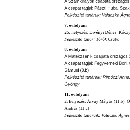
A Számkirályok csapata országos 15
A csapat tagjai: Pászti Huba, Sza
Felkészítő tanáruk: Valaczka Ágn
7. évfolyam
26. helyezés: Divényi Dénes, Kóczy
Felkészítő tanár: Török Csaba
8. évfolyam
A Matekzsenik csapata országos 9.
A csapat tagjai: Fegyverneki Bori,
Sámuel (8.b)
Felkészítő tanáraik: Rimóczi Ann
Gyöngy
11. évfolyam
2. helyezés: Árvay Mátyás (11.b), Ő
András (11.c)
Felkészítő tanáraik: Valaczka Ágne