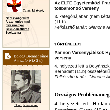
Az ELTE Egyetemközi Franc
tollbamondó verseny
Taizéi közösség
3. kategóriájában (nem kétt
Napi evangélium
(11.b)
A szentmise napi
olvasmányai
Felkészítő tanár: Gianone A
BIBLIA/szentiras
Zsolozsma
TÖRTÉNELEM
Pannon Versenyjátékok Hy
Boldog Brenner János
verseny
Anasztáz (O.Cist.)
4. helyezett lett a Botyánsz
Bernadett (11.b) összetétel
Felkészítő tanár: Gianone A
Országos Problémameg
4. helyezett lett: Hollá
Cikkek, információk
Szentirmai Gergő (10.a)