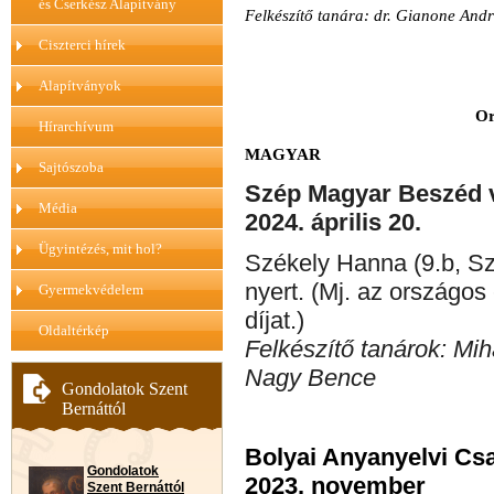
és Cserkész Alapítvány
Felkészítő tanára: dr. Gianone And
Ciszterci hírek
Alapítványok
Or
Hírarchívum
MAGYAR
Sajtószoba
Szép Magyar Beszéd v
Média
2024. április 20.
Ügyintézés, mit hol?
Székely Hanna (9.b, Sz
nyert. (Mj. az országos 
Gyermekvédelem
díjat.)
Oldaltérkép
Felkészítő tanárok: Mi
Nagy Bence
Gondolatok Szent
Bernáttól
Bolyai Anyanyelvi Cs
Gondolatok
2023. november
Szent Bernáttól