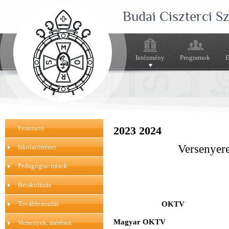
Budai Ciszterci 
Intézmény
Programok
E
Fenntartó
2023 2024
Versenyer
Iskolatörténet
Pedagógiai írások
Beiskolázás
Továbbtanulás
OKTV
Magyar OKTV
Versenyek, mérések