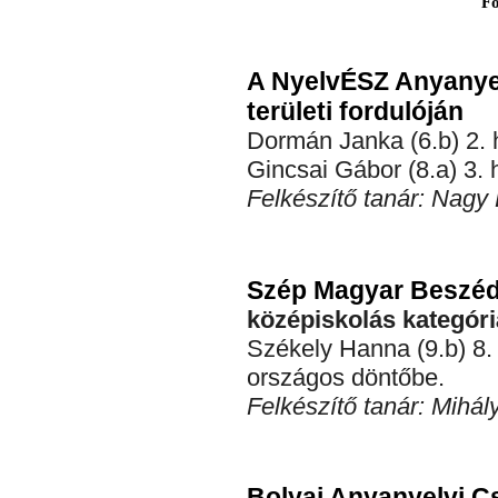
Fő
A NyelvÉSZ Anyanye
területi fordulóján
Dormán Janka (6.b) 2. h
Gincsai Gábor (8.a) 3. h
Felkészítő tanár: Nagy
Szép Magyar Beszéd 
középiskolás kategór
Székely Hanna (9.b) 8. h
országos döntőbe.
Felkészítő tanár: Mihá
Bolyai Anyanyelvi C