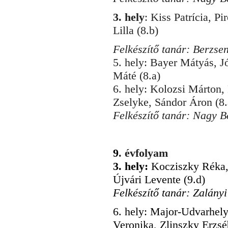
3. hely
: Kiss Patrícia, P
Lilla (8.b)
Felkészítő tanár: Berzse
5. hely: Bayer Mátyás, J
Máté (8.a)
6. hely: Kolozsi Márton,
Zselyke, Sándor Áron (8.
Felkészítő tanár: Nagy 
9
. évfolyam
3. hely:
Kocziszky Réka, 
Újvári Levente (9.d)
Felkészítő tanár: Zalány
6. hely: Major-Udvarhel
Veronika, Zlinszky Erzséb