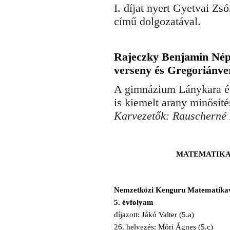
I. díjat nyert Gyetvai Zsó
című dolgozatával.
Rajeczky Benjamin Nép
verseny és Gregoriánver
A gimnázium Lánykara é
is kiemelt arany minősíté
Karvezetők: Rauscherné 
MATEMATIKA
Nemzetközi Kenguru Matematikave
5. évfolyam
díjazott: Jákó Valter (5.a)
26. helyezés: Móri Ágnes (5.c)