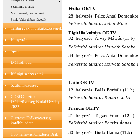
Kompetenciamérés
Szent Imre-díjasok
Fizika OKTV
Méri Janka-díjban részesült
28. helyezés: Pelcz Antal Domonkos
Pataki Vidor-díjban részesült
Felkészítő tanára: Jábor Máté
Tantárgyak, munkaközösségek
Digitális kultúra OKTV
32. helyezés: Árvay Mátyás (11.b)
Könyvtár
Felkészítő tanára: Horváth Sarolta
Sport
34. helyezés: Pelcz Antal Domonkos
Diákszínpad
Felkészítő tanára: Horváth Sarolta 
Ifjúsági szervezetek
Latin OKTV
Szülői Közösség
12. helyezés: Balás Borbála (11.b)
CDBO Ciszterci
Felkészítő tanára: Kudari Enikő
Diákszövetség Budai Osztálya
2022
Francia OKTV
21. helyezés: Tegzes Emma (12.a)
Ciszterci Diákszövetség
korábbi adatai
Felkészítő tanára: Bocska Ágnes
30. helyezés: Bodó Hanna (11.b)
1 %- felhívás, Ciszterci Diák