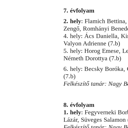
7. évfolyam
2. hely
: Flamich Bettin
Zengő, Romhányi Benede
4. hely: Ács Daniella, K
Valyon Adrienne (7.b)
5. hely: Horog Emese, L
Németh Dorottya
(7.b)
6. hely: Becsky Boróka, 
(7.b)
Felkészítő tanár: Nagy 
8. évfolyam
1. hely
: Fegyverneki Bor
Lázár, Süveges Salamon 
Felkészítő tanár: Nagy 