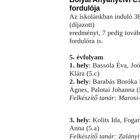
fordulója
Az iskolánkban induló 38
(díjazott)
eredményt, 7 pedig tovább
fordulóra is.
5. évfolyam
1. hely
: Bassola Éva, Joó
Klára (5.c)
2. hely
: Barabás Boróka 
Ágnes, Palotai Johanna (
Felkészítő tanár: Marosi
3. hely
: Kolits Ida, Foga
Anna (5.a)
Felkészítő tanár: Zalány