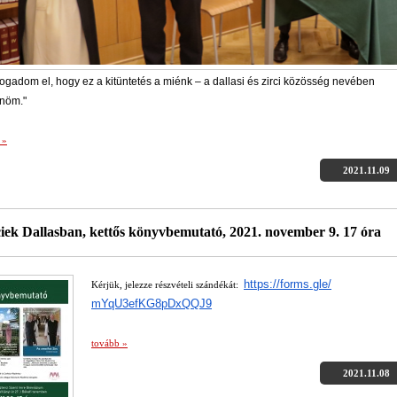
ogadom el, hogy ez a kitüntetés a miénk – a dallasi és zirci közösség nevében
nöm."
 »
2021.11.09
ciek Dallasban, kettős könyvbemutató, 2021. november 9. 17 óra
https://forms.gle/
Kérjük, jelezze részvételi szándékát:
mYqU3efKG8pDxQQJ9
tovább »
2021.11.08