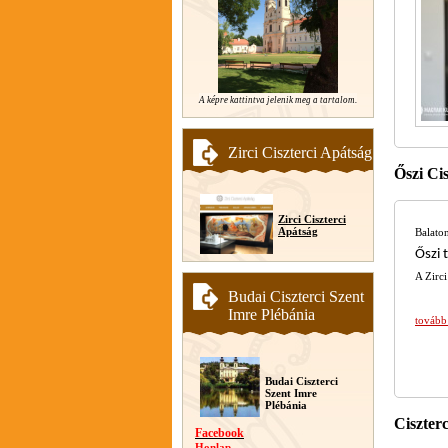
A képre kattintva jelenik meg a tartalom.
Zirci Ciszterci Apátság
Őszi Ci
Zirci Ciszterci
Apátság
Balaton
Őszi 
A Zirci
Budai Ciszterci Szent
Imre Plébánia
tovább
Budai Ciszterci
Szent Imre
Plébánia
Ciszter
Facebook
Honlap