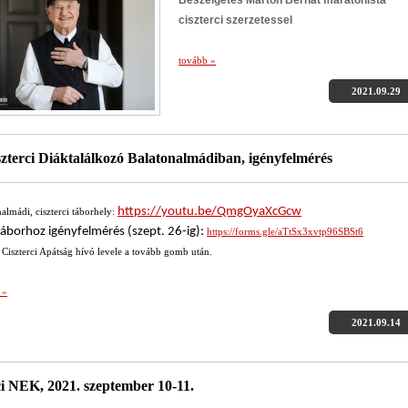
Beszélgetés Marton Bernát maratonista
ciszterci szerzetessel
tovább »
2021.09.29
szterci Diáktalálkozó Balatonalmádiban, igényfelmérés
https://youtu.be/QmgOyaXcGcw
almádi, ciszterci táborhely:
táborhoz igényfelmérés (szept. 26-ig):
https://forms.gle/aTtSx3xvtp96SBSt6
 Ciszterci Apátság hívó levele a tovább gomb után.
 »
2021.09.14
ci NEK, 2021. szeptember 10-11.