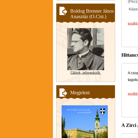
(Pécs
Képek
Boldog Brenner János
Anasztáz (O.Cist.)
tovább
Hittanc
Cikkek, információk
A cso
tagok
Megjelent
tovább
A Zirci