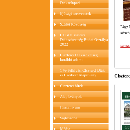
Diákszínpad
Ifjúsági szervezetek
Szülői Közösség
"Úgy f
köszö
CDBO Ciszterci
Diákszövetség Budai Osztálya
2022
tovább
Ciszterci Diákszövetség
korábbi adatai
1 %- felhívás, Ciszterci Diák
és Cserkész Alapítvány
Ciszter
Ciszterci hírek
Alapítványok
Hírarchívum
Sajtószoba
Média