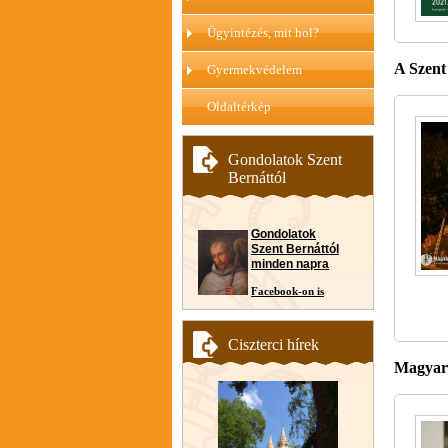
Ügyintézés, mit hol?
A Szent
Gyermekvédelem
Oldaltérkép
Gondolatok Szent
Bernáttól
Gondolatok
Szent Bernáttól
minden napra
Facebook-on is
Ciszterci hírek
Magyar 