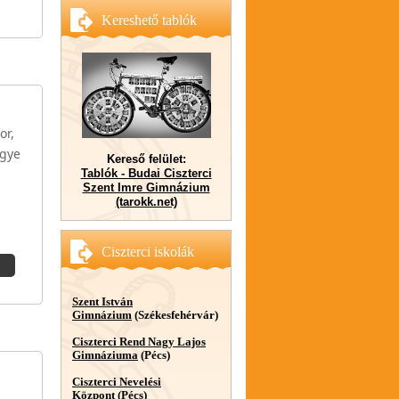
Kereshető tablók
or,
egye
Kereső felület:
Tablók - Budai Ciszterci
Szent Imre Gimnázium
(tarokk.net)
Ciszterci iskolák
Szent István
Gimnázium
(Székesfehérvár)
Ciszterci Rend Nagy Lajos
Gimnáziuma
(Pécs)
Ciszterci Nevelési
Központ
(Pécs)