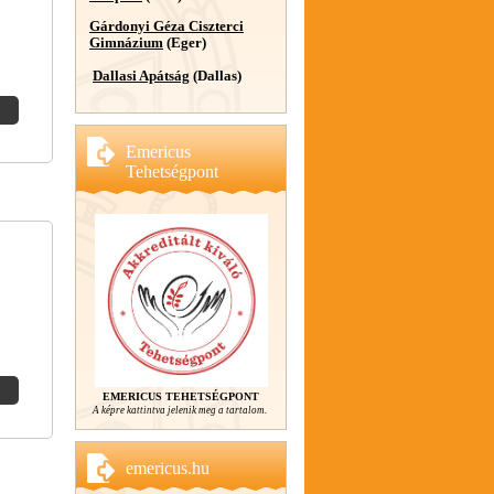
Gárdonyi Géza Ciszterci
Gimnázium
(Eger)
Dallasi Apátság
(Dallas)
Emericus
Tehetségpont
EMERICUS TEHETSÉGPONT
A képre kattintva jelenik meg a tartalom.
emericus.hu