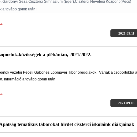
), Gárdonyi Géza Ciszterci Gimnázium (Eger),Ciszterci Nevelési Központ (Pécs)
 a tovább gomb után!
 »
2021.09.11
soportok-közösségek a plébánián, 2021/2022.
portok vezetői Péceli Gábor és Lobmayer Tibor öregdiákok. Várják a csoportokba a
at. Információ a tovább gomb után.
 »
2021.09.05
 Apátság tematikus táborokat hirdet ciszterci iskoláink diákjainak