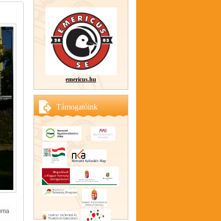
emericus.hu
Támogatóink
iuma