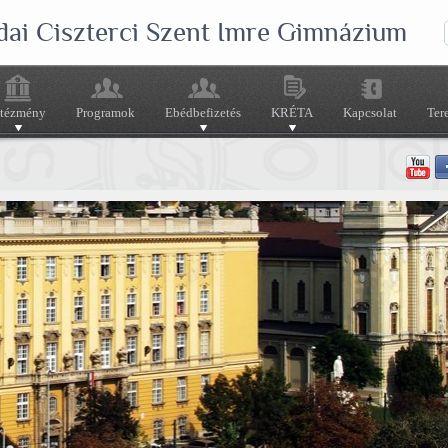
dai Ciszterci Szent Imre Gimnázium
ntézmény
Programok
Ebédbefizetés
KRÉTA
Kapcsolat
Ter