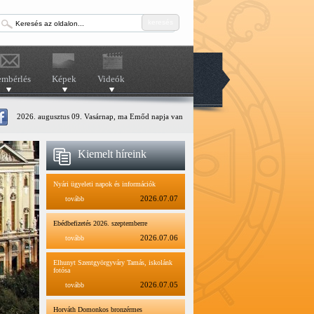
keresés
embérlés
Képek
Videók
2026. augusztus 09. Vasárnap, ma Emőd napja van
Kiemelt híreink
Nyári ügyeleti napok és információk
tovább
2026.07.07
Ebédbefizetés 2026. szeptemberre
tovább
2026.07.06
Elhunyt Szentgyörgyváry Tamás, iskolánk
fotósa
tovább
2026.07.05
Horváth Domonkos bronzérmes