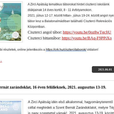
A Zirci Apátság tematikus táborokat hirdet ciszterci iskoláink
diákjainak 14 éves kortól, 8 - 11 évfolyamokon.
2021. július 12-17. között hittan-, július 19-24. között angol nye
tábor lesz a Balatonalmádiban található Ciszterci Rekreációs
Központban.
Ciszterci angol tábor:
https://youtu.be/0oz8wTgcIjU
Ciszterci hittantábor:
https://youtu.be/BAq-F9PPiXo
i részletek, online jelentkezés a
https://crk.hu/
cisztercitaborok/
oldalon!
 »
2021.06.01
ernát zarándoklat, 16 éven felülieknek, 2021. augusztus 13-19.
A Zirci Apátság idén első alkalommal, hagyományteremtő
céllal meghirdeti a Szent Bernát Zarándoklatot, melyre Té
is nagy szeretettel várnak!
2021. augusztus 13-19. között