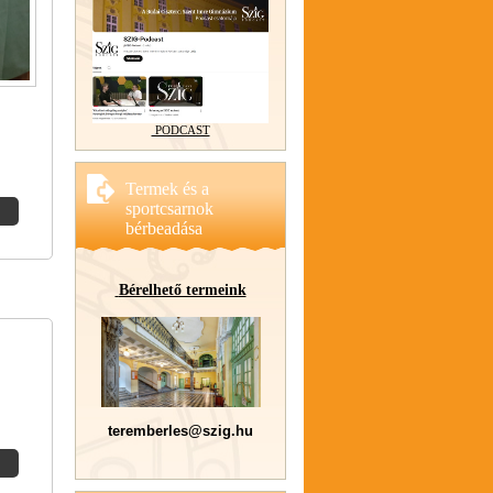
PODCAST
Termek és a
sportcsarnok
bérbeadása
Bérelhető termeink
teremberles@szig.hu