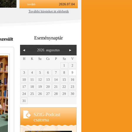
tovább
2026.07.04
További híreinket itt elérhetik
Eseménynaptár
szesült
2026. augusztus
H
K
Sz
Cs
P
Sz
V
1
2
3
4
5
6
7
8
9
10
11
12
13
14
15
16
17
18
19
20
21
22
23
24
25
26
27
28
29
30
31
SZIG-Podcast
csatorna