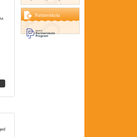
Partneriskola
lvi
ged