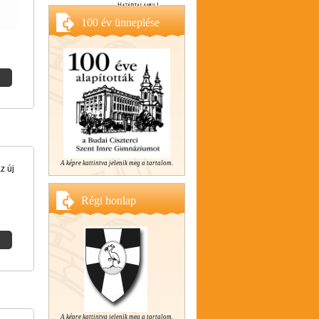
100 év ünneplése
A képre kattintva jelenik meg a tartalom.
z új
Régi honlap
A képre kattintva jelenik meg a tartalom.