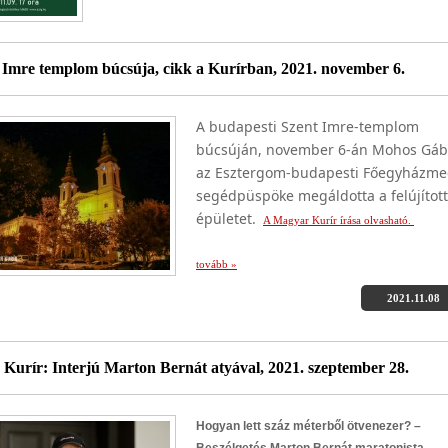
 Imre templom búcsúja, cikk a Kurírban, 2021. november 6.
A budapesti Szent Imre-templom
búcsúján, november 6-án Mohos Gáb
az Esztergom-budapesti Főegyházm
segédpüspöke megáldotta a felújított
épületet.
A Magyar Kurír írása olvasható.
tovább »
2021.11.08
Kurír: Interjú Marton Bernát atyával, 2021. szeptember 28.
Hogyan lett száz méterből ötvenezer? –