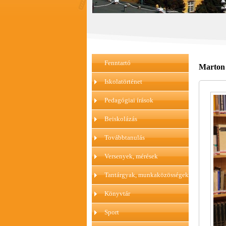
Fenntartó
Marton 
Iskolatörténet
Pedagógiai írások
Beiskolázás
Továbbtanulás
Versenyek, mérések
Tantárgyak, munkaközösségek
Könyvtár
Sport