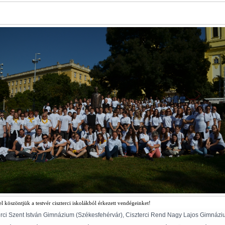
el köszöntjük a testvér ciszterci iskolákból érkezett vendégeinket!
erci Szent István Gimnázium (Székesfehérvár), Ciszterci Rend Nagy Lajos Gimnáz