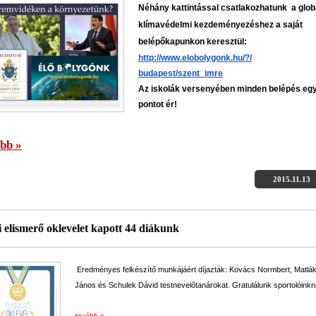
Néhány kattintással csatlakozhatunk a glob
klímavédelmi kezdeményezéshez
a
saját
belépőkapunkon keresztül:
http://www.elobolygonk.hu/?/
budapest/szent_imre
Az iskolák versenyében minden belépés eg
pontot ér!
bb »
2015.11.13
 elismerő oklevelet kapott 44 diákunk
Eredményes felkészítő munkájáért díjazták: Kovács Normbert, Matlá
János és Schulek Dávid testnevelőtanárokat. Gratulálunk sportolóinkn