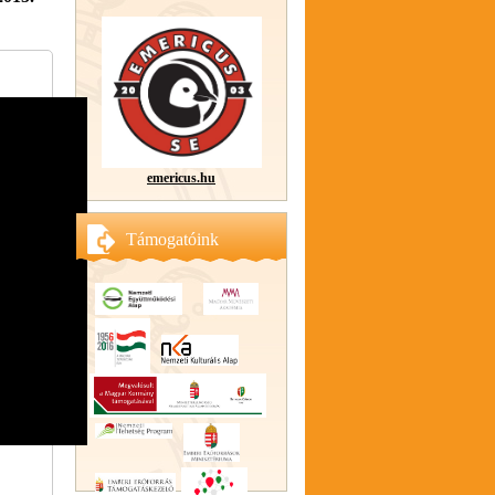
emericus.hu
Támogatóink