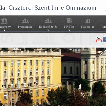
dai Ciszterci Szent Imre Gimnázium
ntézmény
Programok
Ebédbefizetés
KRÉTA
Kapcsolat
Ter