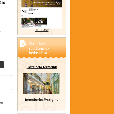
ális
PODCAST
y
Termek és a
sportcsarnok
bérbeadása
Bérelhető termeink
k
teremberles@szig.hu
ak!