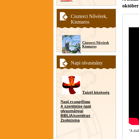
október
Ciszterci Nővérek,
Kismaros
Ciszterci Nővérek
Kismaros
Napi olvasmány
Taizéi közösség
Napi evangélium
A szentmise napi
olvasmányai
BIBLIA/szentiras
Zsolozsma
"A diák