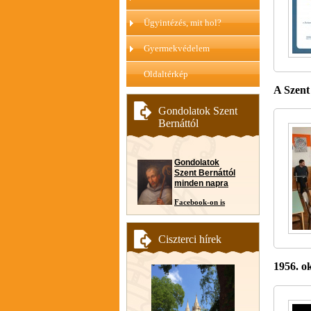
Ügyintézés, mit hol?
Gyermekvédelem
Oldaltérkép
A Szent
Gondolatok Szent
Bernáttól
Gondolatok
Szent Bernáttól
minden napra
Facebook-on is
Ciszterci hírek
1956. o