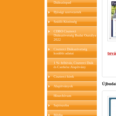
Diákszínpad
Ifjúsági szervezetek
Szülői Közösség
CDBO Ciszterci
Diákszövetség Budai Osztálya
2022
Ciszterci Diákszövetség
tová
korábbi adatai
1 %- felhívás, Ciszterci Diák
és Cserkész Alapítvány
Ciszterci hírek
Újbudai
Alapítványok
Hírarchívum
Sajtószoba
Média