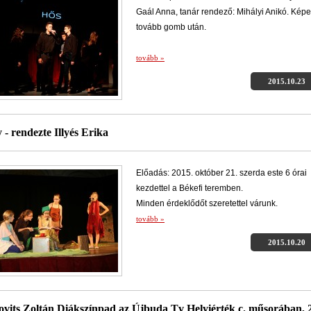
Gaál Anna, tanár rendező: Mihályi Anikó. Képe
tovább gomb után.
tovább »
2015.10.23
 - rendezte Illyés Erika
Előadás: 2015. október 21. szerda este 6 órai
kezdettel a Békefi teremben.
Minden érdeklődőt szeretettel várunk.
tovább »
2015.10.20
ovits Zoltán Diákszínpad az Újbuda Tv Helyiérték c. műsorában, 