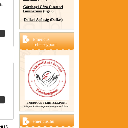
k a
Gárdonyi Géza Ciszterci
Gimnázium
(Eger)
Dallasi Apátság
(Dallas)
Emericus
Tehetségpont
EMERICUS TEHETSÉGPONT
A képre kattintva jelenik meg a tartalom.
emericus.hu
2015.