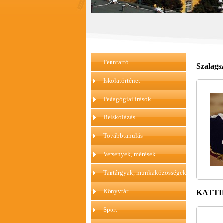
Fenntartó
Szalags
Iskolatörténet
Pedagógiai írások
Beiskolázás
Továbbtanulás
Versenyek, mérések
Tantárgyak, munkaközösségek
Könyvtár
KATTINT
Sport