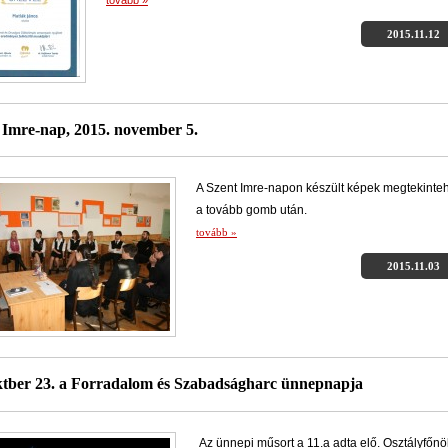
tovább »
2015.11.12
 Imre-nap, 2015. november 5.
A Szent Imre-napon készült képek megtekinte
a tovább gomb után.
tovább »
2015.11.03
ktber 23. a Forradalom és Szabadságharc ünnepnapja
Az ünnepi műsort a 11.a adta elő. Osztályfőnö