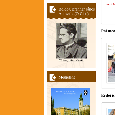
tovább
Boldog Brenner János
Anasztáz (O.Cist.)
Pál utca
Cikkek, információk
Megjelent
Erdei is