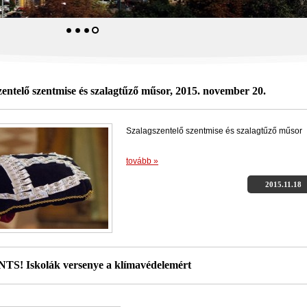
zentelő szentmise és szalagtűző műsor, 2015. november 20.
Szalagszentelő szentmise és szalagtűző műsor
tovább »
2015.11.18
S! Iskolák versenye a klímavédelemért