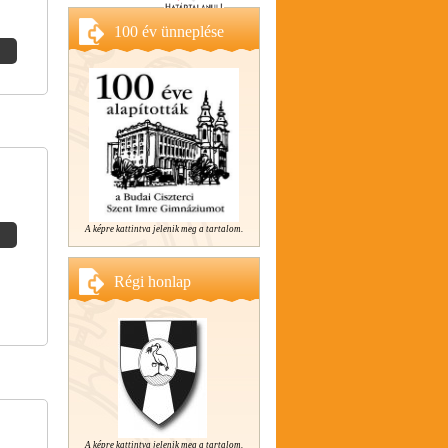
100 év ünneplése
A képre kattintva jelenik meg a tartalom.
Régi honlap
A képre kattintva jelenik meg a tartalom.