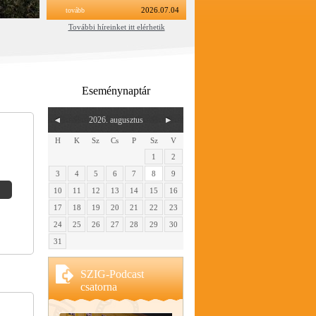
tovább
2026.07.04
További híreinket itt elérhetik
Eseménynaptár
2026. augusztus
H
K
Sz
Cs
P
Sz
V
1
2
3
4
5
6
7
8
9
10
11
12
13
14
15
16
17
18
19
20
21
22
23
24
25
26
27
28
29
30
31
SZIG-Podcast
csatorna