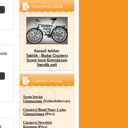
Kereshető tablók
Kereső felület:
hetők
Tablók - Budai Ciszterci
Szent Imre Gimnázium
(tarokk.net)
Ciszterci iskolák
Szent István
Gimnázium
(Székesfehérvár)
Ciszterci Rend Nagy Lajos
Gimnáziuma
(Pécs)
Ciszterci Nevelési
k
Központ
(Pécs)