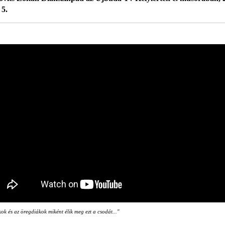
 5.
ok és az öregdiákok miként élik meg ezt a csodát..."