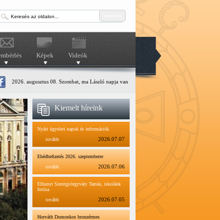
keresés
embérlés
Képek
Videók
2026. augusztus 08. Szombat, ma László napja van
Kiemelt híreink
Nyári ügyeleti napok és információk
tovább
2026.07.07
Ebédbefizetés 2026. szeptemberre
tovább
2026.07.06
Elhunyt Szentgyörgyváry Tamás, iskolánk
fotósa
tovább
2026.07.05
Horváth Domonkos bronzérmes