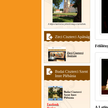
A képre kattintva jelenik meg a tartalom.
Zirci Ciszterci Apátság
Félőlény
Zirci Ciszterci
Apátság
Budai Ciszterci Szent
Imre Plébánia
Budai Ciszterci
Szent Imre
Plébánia
Facebook
A Latin
Honlap