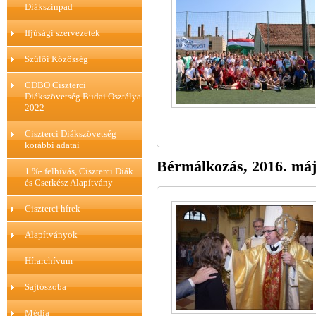
Diákszínpad
Ifjúsági szervezetek
Szülői Közösség
CDBO Ciszterci
Diákszövetség Budai Osztálya
2022
Ciszterci Diákszövetség
korábbi adatai
Bérmálkozás, 2016. máj
1 %- felhívás, Ciszterci Diák
és Cserkész Alapítvány
Ciszterci hírek
Alapítványok
Hírarchívum
Sajtószoba
Média