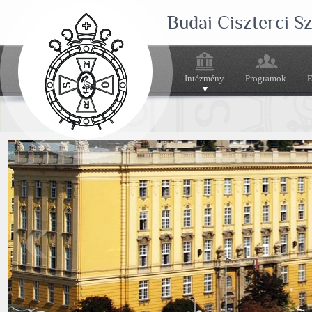
Budai Ciszterci 
Intézmény
Programok
E