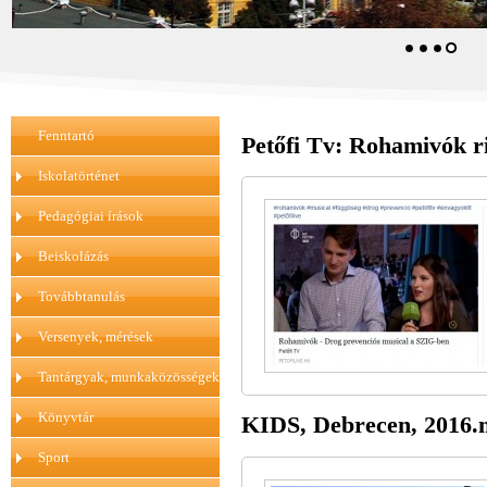
Fenntartó
Petőfi Tv: Rohamivók ri
Iskolatörténet
Pedagógiai írások
Beiskolázás
Továbbtanulás
Versenyek, mérések
Tantárgyak, munkaközösségek
Könyvtár
KIDS, Debrecen, 2016.m
Sport