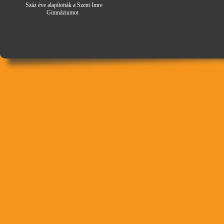
Száz éve alapították a Szent Imre
Gimná
zi
umot