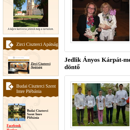
A képre kattintva jelenik meg a tartalom.
Zirci Ciszterci Apátság
Jedlik Ányos Kárpát-me
Zirci Ciszterci
döntő
Apátság
Budai Ciszterci Szent
Imre Plébánia
Budai Ciszterci
Szent Imre
Plébánia
Facebook
Honlap