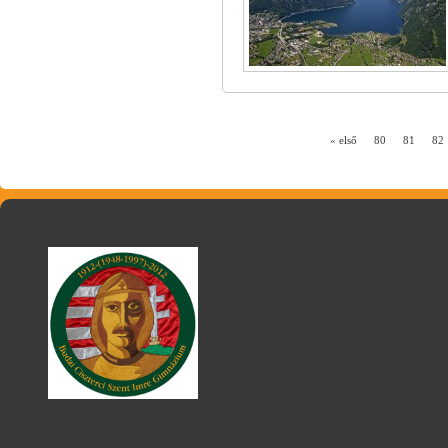
« első
80
81
82