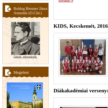
tovább »
Boldog Brenner János
Anasztáz (O.Cist.)
KIDS, Kecskemét, 2016. 
Cikkek, információk
Megjelent
Diákakadémiai verseny: 