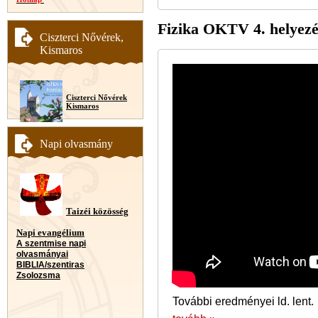
Fizika OKTV 4. helyezé
Ciszterci Nővérek,
Kismaros
Ciszterci Nővérek
Kismaros
Napi olvasmány
Taizéi közösség
Napi evangélium
A szentmise napi
olvasmányai
BIBLIA/szentiras
Zsolozsma
További eredményei ld. lent.