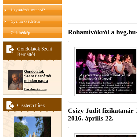
Ügyintézés, mit hol?
Gyermekvédelem
Rohamivókról a hvg.hu-
Oldaltérkép
Gondolatok Szent
Bernáttól
Gondolatok
Szent Bernáttól
minden napra
Facebook-on is
Ciszterci hírek
Csizy Judit fizikatanár
2016. április 22.