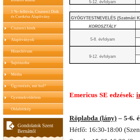
5-12. évfolyam
1 %- felhívás, Ciszterci Diák
és Cserkész Alapítvány
GYÓGYTESTNEVELÉS (Szatmári Krist
KOROSZTÁLY
Ciszterci hírek
5-8. évfolyam
Alapítványok
Hírarchívum
9-12. évfolyam
Sajtószoba
Média
Ügyintézés, mit hol?
Emericus SE edzések
:
i
Gyermekvédelem
Oldaltérkép
Röplabda (lány)
– 5-6. 
Gondolatok Szent
Hétfő: 16:30-18:00 (Sze
Bernáttól