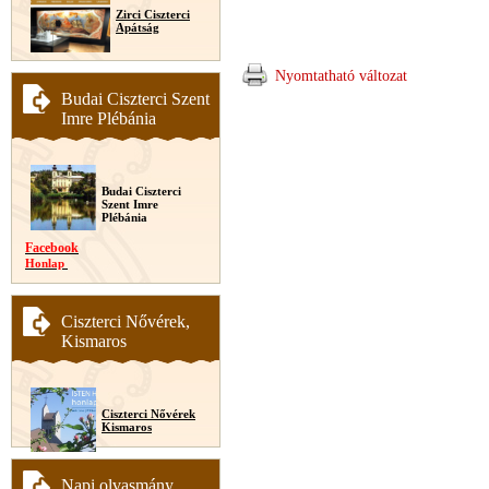
Zirci Ciszterci
Apátság
Nyomtatható változat
Budai Ciszterci Szent
Imre Plébánia
Budai Ciszterci
Szent Imre
Plébánia
Facebook
Honlap
Ciszterci Nővérek,
Kismaros
Ciszterci Nővérek
Kismaros
Napi olvasmány