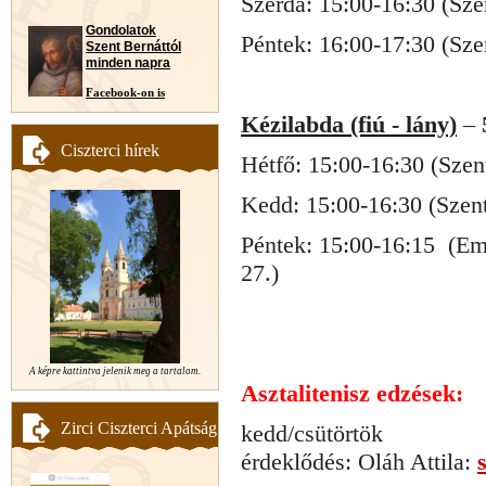
Szerda: 15:00-16:30 (Sz
Gondolatok
Péntek: 16:00-17:30 (Sz
Szent Bernáttól
minden napra
Facebook-on is
Kézilabda (fiú - lány)
–
Ciszterci hírek
Hétfő: 15:00-16:30 (Sze
Kedd: 15:00-16:30 (Szen
Péntek: 15:00-16:15 (Em
27.)
A képre kattintva jelenik meg a tartalom.
Asztalitenisz edzések:
Zirci Ciszterci Apátság
kedd/csütörtök
érdeklődés: Oláh Attila: