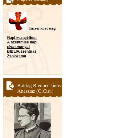
Taizéi közösség
Napi evangélium
A szentmise napi
olvasmányai
BIBLIA/szentiras
Zsolozsma
Boldog Brenner János
Anasztáz (O.Cist.)