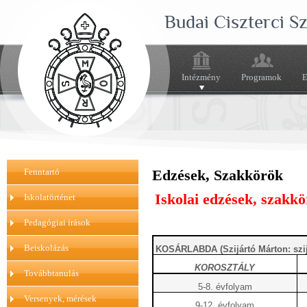
Budai Ciszterci 
Intézmény
Programok
E
Fenntartó
Edzések, Szakkörök
Iskolai edzések, szakk
Iskolatörténet
Pedagógiai írások
Beiskolázás
KOSÁRLABDA (Szijártó Márton: szi
KOROSZTÁLY
Továbbtanulás
5-8. évfolyam
Versenyek, mérések
9-12. évfolyam