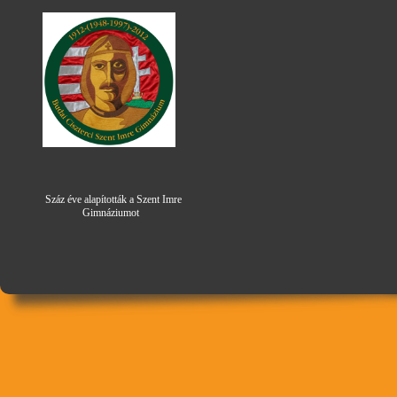
Száz éve alapították a Szent Imre
Gimná
zi
umot