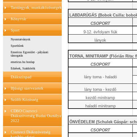
Tantárgyak, munkaközösségek
LABDARÚGÁS (Bobok Csilla: bobok.
Könyvtár
CSOPORT
Sport
9-12. évfolyam fiúk
Nyomtatványok
lányok
Sporthírek
Emericus Egyesület - pályázati
TORNA, MINITRAMP (Flórián Rita: fl
támogatás
emericus.hu honlap
CSOPORT
Edzések, Szakkörök
lány torna - haladó
Diákszínpad
Ifjúsági szervezetek
lány torna - kezdő
kezdő minitramp
Szülői Közösség
haladó minitramp
CDBO Ciszterci
Diákszövetség Budai Osztálya
2022
ÖNVÉDELEM (Schulek Gáspár: schu
CSOPORT
Ciszterci Diákszövetség
korábbi adatai