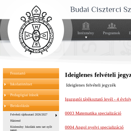
Budai Ciszterci 
Intézmény
Programok
E
Fenntartó
Ideiglenes felvételi jeg
Iskolatörténet
Ideiglenes felvételi jegyzék
Pedagógiai írások
Igazgatói tájékoztató levél - 4 évf
Beiskolázás
0003 Matematika specializáció
Felvételi tájékoztató 2026/2027
Házirend
0004 Angol nyelvi specializáció
Közlemény: Iskolánk nem tart nyílt
napot.