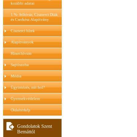
korábbi adatai
1 %- felhívás, Ciszterci Diák
és Cserkész Alapítvány
Ciszterci hírek
Alapítványok
Hírarchívum
Sajtószoba
Média
Ügyintézés, mit hol?
Gyermekvédelem
Oldaltérkép
Gondolatok Szent
Bernáttól