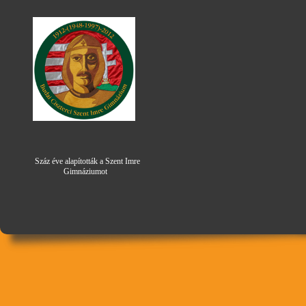
Száz éve alapították a Szent Imre
Gimná
zi
umot