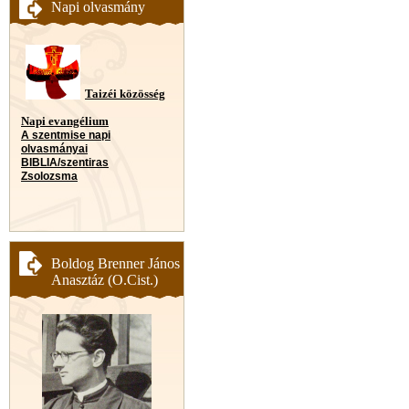
Napi olvasmány
Taizéi közösség
Napi evangélium
A szentmise napi
olvasmányai
BIBLIA/szentiras
Zsolozsma
Boldog Brenner János
Anasztáz (O.Cist.)