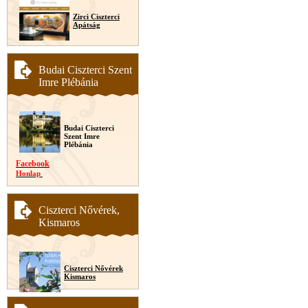
Zirci Ciszterci
Apátság
Budai Ciszterci Szent
Imre Plébánia
Budai Ciszterci
Szent Imre
Plébánia
Facebook
Honlap
Ciszterci Nővérek,
Kismaros
Ciszterci Nővérek
Kismaros