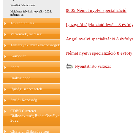
Korábbi feladatsorok
0005 Német nyelvi specializáció
Ideiglenes felvételi jegyzék - 2026.
március 18.
Továbbtanulás
Igazgatói tájékoztató levél - 8 évf
Versenyek, mérések
Angol nyelvi specializáció 8 évfol
Tantárgyak, munkaközösségek
Német nyelvi specializáció 8 évfoly
Könyvtár
Nyomtatható változat
Sport
Diákszínpad
Ifjúsági szervezetek
Szülői Közösség
CDBO Ciszterci
Diákszövetség Budai Osztálya
2022
Ciszterci Diákszövetség