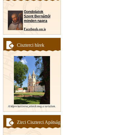
Gondolatok
Szent Bernáttól
minden napra
Facebook-on is
Ciszterci hírek
A képre kattintva jelenik meg a tartalom.
Zirci Ciszterci Apátság