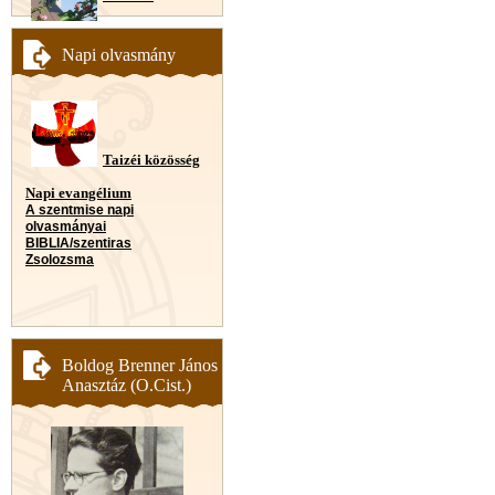
Napi olvasmány
Taizéi közösség
Napi evangélium
A szentmise napi
olvasmányai
BIBLIA/szentiras
Zsolozsma
Boldog Brenner János
Anasztáz (O.Cist.)