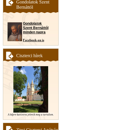
Gondolatok Szent
Bernáttól
Gondolatok
Szent Bernáttól
minden napra
Facebook-on is
Ciszterci hírek
A képre kattintva jelenik meg a tartalom.
Zirci Ciszterci Apátság