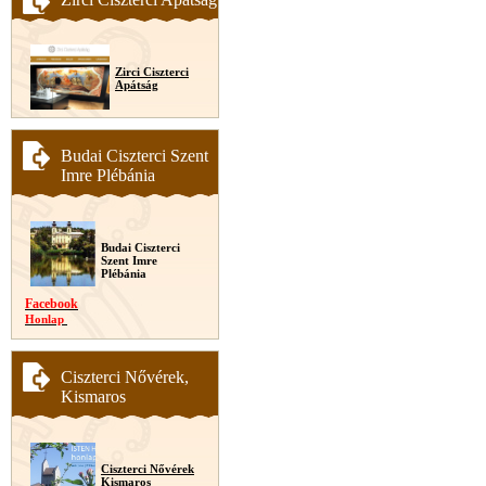
Zirci Ciszterci
Apátság
Budai Ciszterci Szent
Imre Plébánia
Budai Ciszterci
Szent Imre
Plébánia
Facebook
Honlap
Ciszterci Nővérek,
Kismaros
Ciszterci Nővérek
Kismaros