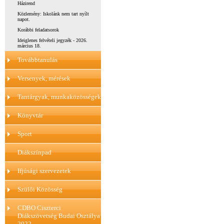
Házirend
Közlemény: Iskolánk nem tart nyílt
napot.
Korábbi feladatsorok
Ideiglenes felvételi jegyzék - 2026.
március 18.
Továbbtanulás
Versenyek, mérések
Tantárgyak, munkaközösségek
Könyvtár
Sport
Diákszínpad
Ifjúsági szervezetek
Szülői Közösség
CDBO Ciszterci
Diákszövetség Budai Osztálya
2022