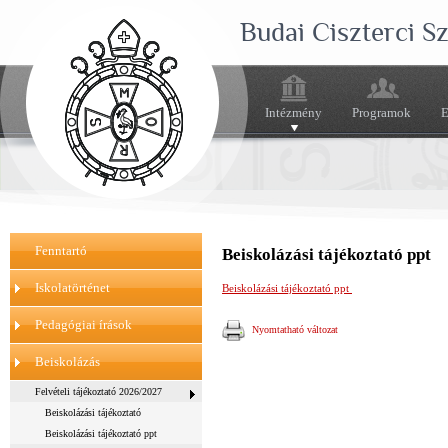
Budai Ciszterci 
Intézmény
Programok
E
Fenntartó
Beiskolázási tájékoztató ppt
Iskolatörténet
Beiskolázási tájékoztató ppt
Pedagógiai írások
Nyomtatható változat
Beiskolázás
Felvételi tájékoztató 2026/2027
Beiskolázási tájékoztató
Beiskolázási tájékoztató ppt