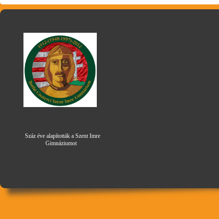
Száz éve alapították a Szent Imre
Gimná
zi
umot