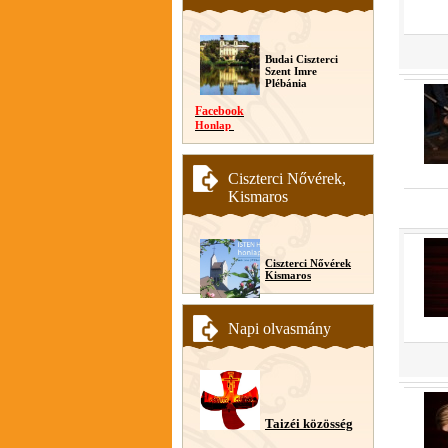
Budai Ciszterci
Szent Imre
Plébánia
Facebook
Honlap
Ciszterci Nővérek,
Kismaros
Ciszterci Nővérek
Kismaros
Napi olvasmány
Taizéi közösség