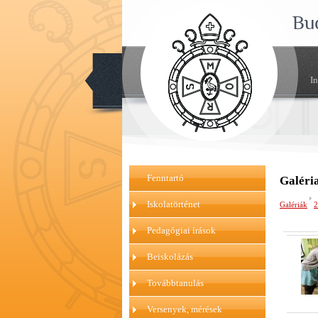
Bu
I
Fenntartó
Galéri
Iskolatörténet
Galériák
2
Pedagógiai írások
Beiskolázás
Továbbtanulás
Versenyek, mérések