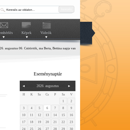
keresés
embérlés
Képek
Videók
6. augusztus 06. Csütörtök, ma Berta, Bettina napja van
Eseménynaptár
2026. augusztus
H
K
Sz
Cs
P
Sz
V
1
2
3
4
5
6
7
8
9
10
11
12
13
14
15
16
17
18
19
20
21
22
23
24
25
26
27
28
29
30