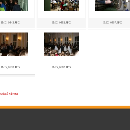
IMG_0543.JPG
IMG_0552.JPG
IMG_0557.JPG
IMG_0570.JPG
IMG_0582.JPG
atható változat