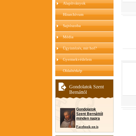
Alapítványok
Hírarchívum
Sajtószoba
Média
Ügyintézés, mit hol?
Gyermekvédelem
Oldaltérkép
Gondolatok Szent
Bernáttól
Gondolatok
Szent Bernáttól
minden napra
Facebook-on is