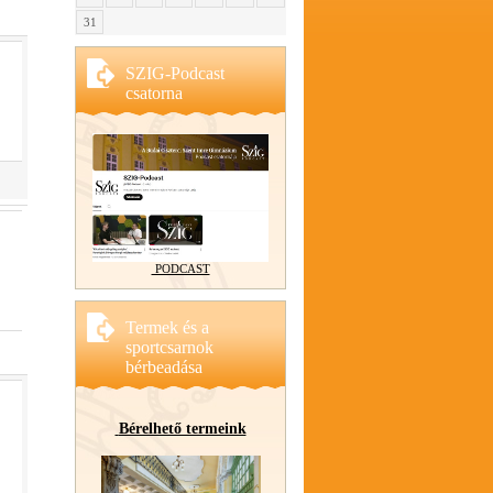
31
SZIG-Podcast
csatorna
PODCAST
Termek és a
sportcsarnok
bérbeadása
Bérelhető termeink