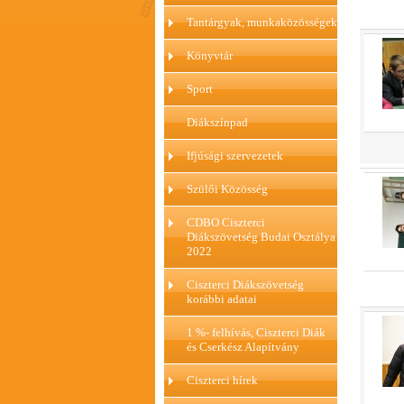
Tantárgyak, munkaközösségek
Könyvtár
Sport
Diákszínpad
Ifjúsági szervezetek
Szülői Közösség
CDBO Ciszterci
Diákszövetség Budai Osztálya
2022
Ciszterci Diákszövetség
korábbi adatai
1 %- felhívás, Ciszterci Diák
és Cserkész Alapítvány
Ciszterci hírek