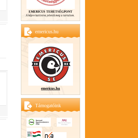
EMERICUS TEHETSÉGPONT
A képre kattintva jelenik meg a tartalom.
emericus.hu
emericus.hu
Támogatóink