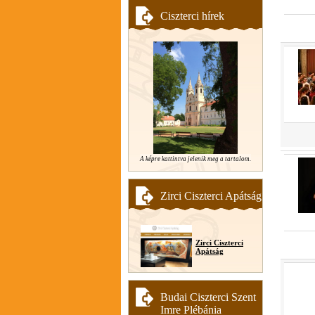
Ciszterci hírek
A képre kattintva jelenik meg a tartalom.
Zirci Ciszterci Apátság
Zirci Ciszterci
Apátság
Budai Ciszterci Szent
Imre Plébánia