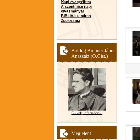
Napi evangélium
A szentmise napi
olvasmányai
BIBLIA/szentiras
Zsolozsma
Boldog Brenner János
Anasztáz (O.Cist.)
Cikkek, információk
Megjelent