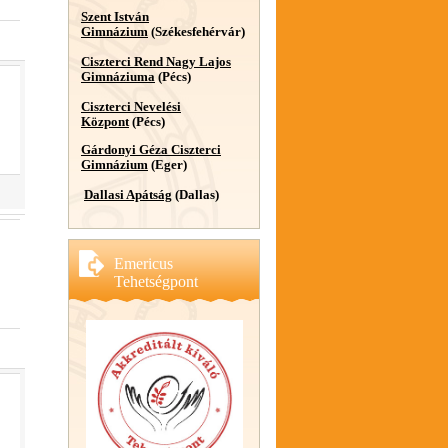
Szent István
Gimnázium
(Székesfehérvár)
Ciszterci Rend Nagy Lajos
Gimnáziuma
(Pécs)
Ciszterci Nevelési
Központ
(Pécs)
Gárdonyi Géza Ciszterci
Gimnázium
(Eger)
Dallasi Apátság
(Dallas)
Emericus
Tehetségpont