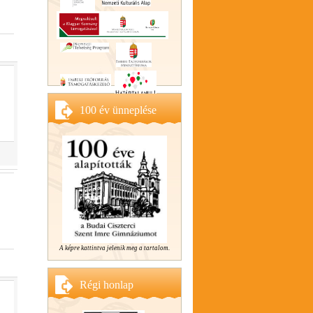
100 év ünneplése
A képre kattintva jelenik meg a tartalom.
Régi honlap