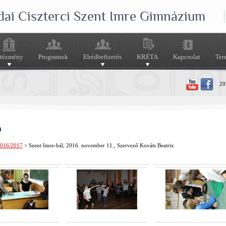
dai Ciszterci Szent Imre Gimnázium
ntézmény
Programok
Ebédbefizetés
KRÉTA
Kapcsolat
Ter
202
a
016/2017
> Szent Imre-bál, 2016. november 11., Szervező Kováts Beatrix