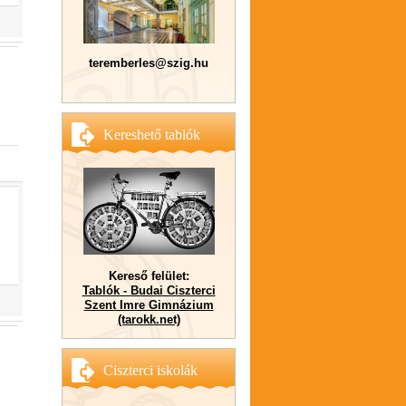
teremberles@szig.hu
Kereshető tablók
Kereső felület:
Tablók - Budai Ciszterci
Szent Imre Gimnázium
(tarokk.net)
Ciszterci iskolák