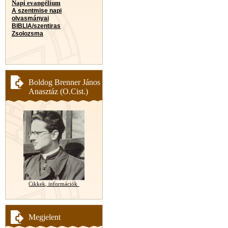
Napi evangélium
A szentmise napi
olvasmányai
BIBLIA/szentiras
Zsolozsma
Boldog Brenner János
Anasztáz (O.Cist.)
Cikkek, információk
Megjelent