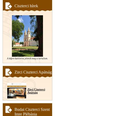
Ciszterci hírek
A képre kattintva jelenik meg a tartalom.
Zirci Ciszterci Apátság
Zirci Ciszterci
Apátság
Budai Ciszterci Szent
Imre Plébánia