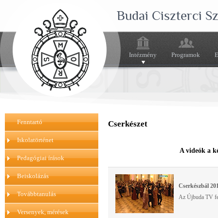
Budai Ciszterci 
Intézmény
Programok
E
Fenntartó
Cserkészet
Iskolatörténet
A videók a k
Pedagógiai írások
Beiskolázás
Cserkészbál 20
Továbbtanulás
Az Újbuda TV fel
Versenyek, mérések