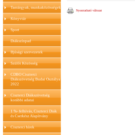
Tantárgyak, munkaközösségek
Nyomtatható változat
Könyvtár
Sport
Diákszínpad
Ifjúsági szervezetek
Szülői Közösség
CDBO Ciszterci
Diákszövetség Budai Osztálya
2022
Ciszterci Diákszövetség
korábbi adatai
1 %- felhívás, Ciszterci Diák
és Cserkész Alapítvány
Ciszterci hírek