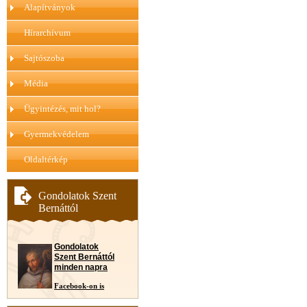
Alapítványok
Hírarchívum
Sajtószoba
Média
Ügyintézés, mit hol?
Gyermekvédelem
Oldaltérkép
Gondolatok Szent
Bernáttól
Gondolatok
Szent Bernáttól
minden napra
Facebook-on is