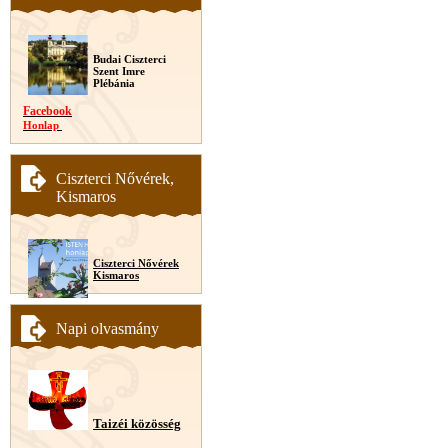
Budai Ciszterci
Szent Imre
Plébánia
Facebook
Honlap
Ciszterci Nővérek,
Kismaros
Ciszterci Nővérek
Kismaros
Napi olvasmány
Taizéi közösség