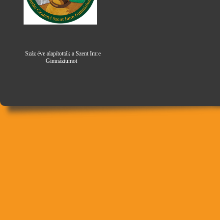
Száz éve alapították a Szent Imre
Gimná
zi
umot