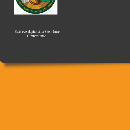
Száz éve alapították a Szent Imre
Gimná
zi
umot