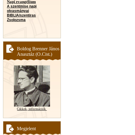
Napi evangélium
A szentmise napi
olvasmányai
BIBLIA/szentiras
Zsolozsma
Boldog Brenner János
Anasztáz (O.Cist.)
Cikkek, információk
Megjelent