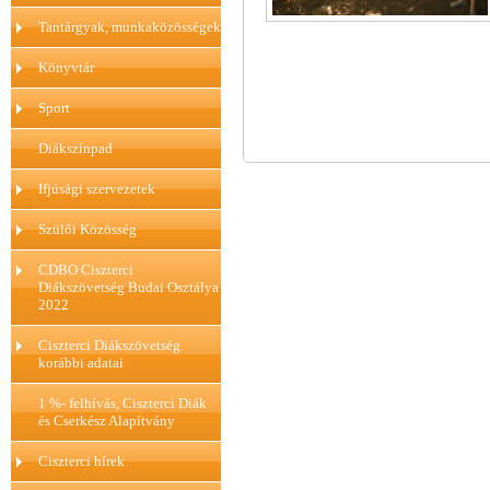
Tantárgyak, munkaközösségek
Könyvtár
Sport
Diákszínpad
Ifjúsági szervezetek
Szülői Közösség
CDBO Ciszterci
Diákszövetség Budai Osztálya
2022
Ciszterci Diákszövetség
korábbi adatai
1 %- felhívás, Ciszterci Diák
és Cserkész Alapítvány
Ciszterci hírek