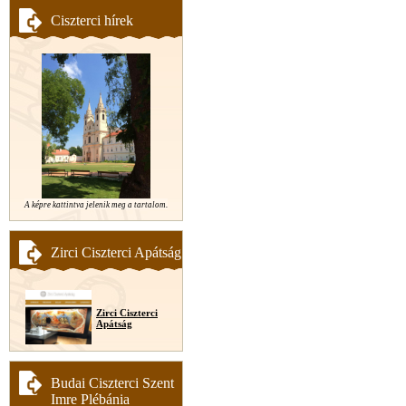
Ciszterci hírek
A képre kattintva jelenik meg a tartalom.
Zirci Ciszterci Apátság
Zirci Ciszterci
Apátság
Budai Ciszterci Szent
Imre Plébánia