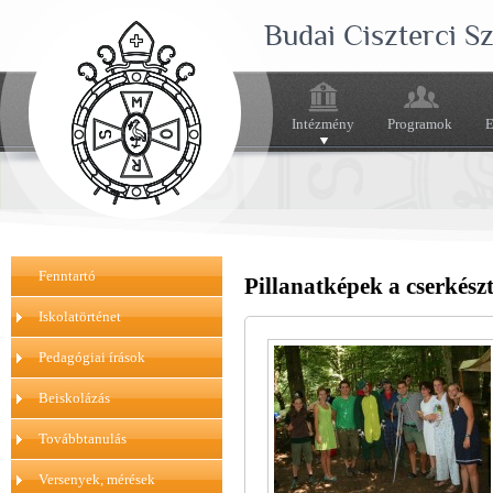
Budai Ciszterci 
Intézmény
Programok
E
Fenntartó
Pillanatképek a cserkész
Iskolatörténet
Pedagógiai írások
Beiskolázás
Továbbtanulás
Versenyek, mérések