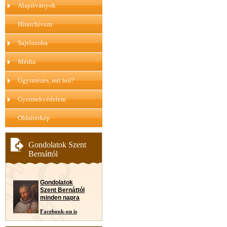
Alapítványok
Hírarchívum
Sajtószoba
Média
Ügyintézés, mit hol?
Gyermekvédelem
Oldaltérkép
Gondolatok Szent
Bernáttól
Gondolatok
Szent Bernáttól
minden napra
Facebook-on is