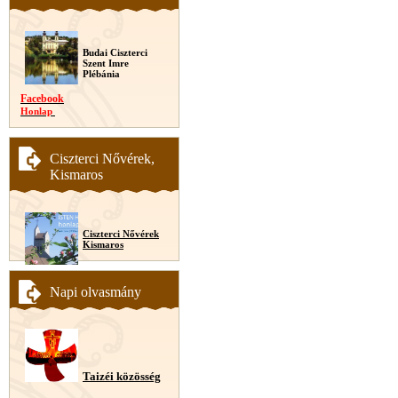
Budai Ciszterci
Szent Imre
Plébánia
Facebook
Honlap
Ciszterci Nővérek,
Kismaros
Ciszterci Nővérek
Kismaros
Napi olvasmány
Taizéi közösség