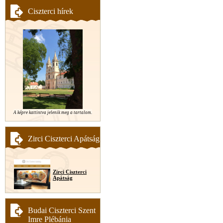
Ciszterci hírek
A képre kattintva jelenik meg a tartalom.
Zirci Ciszterci Apátság
Zirci Ciszterci
Apátság
Budai Ciszterci Szent
Imre Plébánia