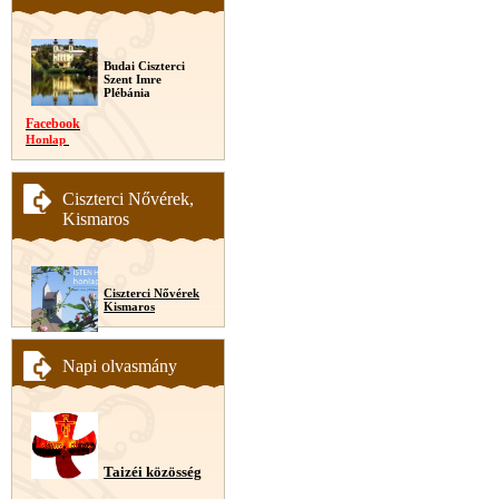
Budai Ciszterci
Szent Imre
Plébánia
Facebook
Honlap
Ciszterci Nővérek,
Kismaros
Ciszterci Nővérek
Kismaros
Napi olvasmány
Taizéi közösség