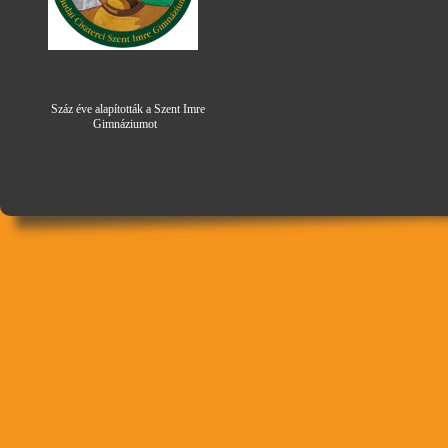
Száz éve alapították a Szent Imre
Gimná
zi
umot