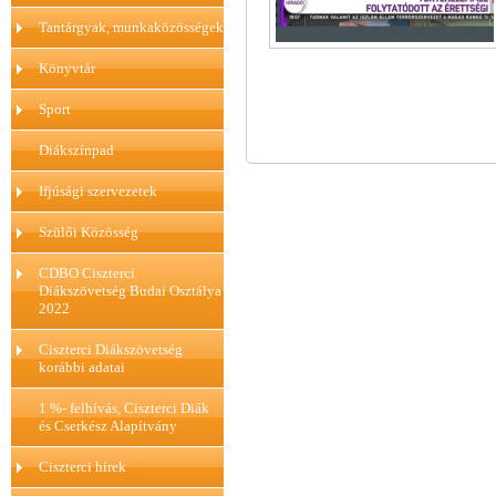
Tantárgyak, munkaközösségek
Könyvtár
Sport
Diákszínpad
Ifjúsági szervezetek
Szülői Közösség
CDBO Ciszterci
Diákszövetség Budai Osztálya
2022
Ciszterci Diákszövetség
korábbi adatai
1 %- felhívás, Ciszterci Diák
és Cserkész Alapítvány
Ciszterci hírek