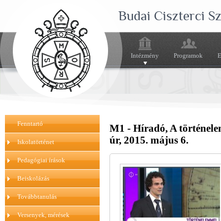
Budai Ciszterci 
Intézmény
Programok
E
Fenntartó
M1 - Híradó, A történele
úr, 2015. május 6.
Iskolatörténet
Pedagógiai írások
Beiskolázás
Továbbtanulás
Versenyek, mérések