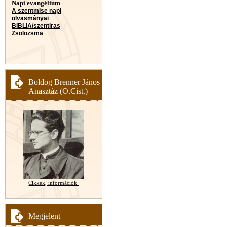
Napi evangélium
A szentmise napi
olvasmányai
BIBLIA/szentiras
Zsolozsma
Boldog Brenner János
Anasztáz (O.Cist.)
Cikkek, információk
Megjelent