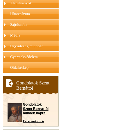
Alapítványok
Hírarchívum
Sajtószoba
Média
Ügyintézés, mit hol?
Gyermekvédelem
Oldaltérkép
Gondolatok Szent
Bernáttól
Gondolatok
Szent Bernáttól
minden napra
Facebook-on is